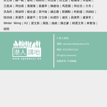
郭文緯
|
錢一帆
|
秦島
|
胡曉明
|
周浩鼎
|
田北辰
|
鄔滿海
|
季霆剛
|
王惠貞
|
周伯展
|
潘麗瓊
|
葉慶寧
|
陳建強
|
馬恩國
|
周全浩
|
方舟
|
洪為民
|
鄧淑明
|
楊全盛
|
黃均瑜
|
錢志庸
|
劉國勳
|
柯創盛
|
洪錦鉉
|
陸頌雄
|
黃麗芳
|
嚴建平
|
甘文鋒
|
杜礎圻
|
健良
|
聶廣男
|
盧展常
|
Winter Wong
|
K2
|
梁文新
|
羅崑
|
姚銘
|
陳志豪
|
精選文章
|
林奮強
|
囍雨
© 港人講地
電郵: speakout@speakout.hk
傳真: 85228041301
All rights reserved.
版權所有 不得轉載