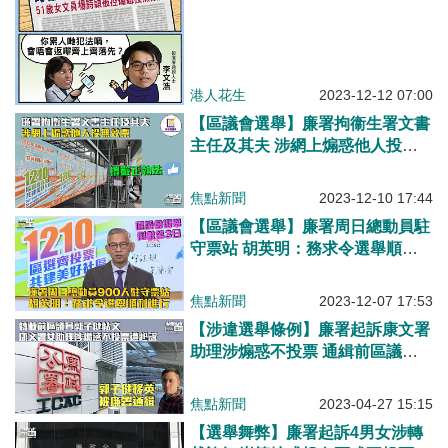
港人花生
2023-12-12 07:00
【區議會選舉】廉署拘衞生署文書
主任及其夫 涉網上煽惑他人投無
效票
焦點新聞
2023-12-10 17:44
【區議會選舉】廉署周日總動員駐
守票站 胡英明：務求令選舉順利
進行
焦點新聞
2023-12-07 17:53
【涉違選舉條例】廉署起訴康文署
助理涉煽惑不投票 通緝前區議員
郭子健
焦點新聞
2023-04-27 15:15
【選舉舞弊】廉署起訴4男女涉轉