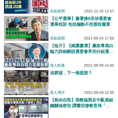
焦點新聞
2021-11-10 12:57
【公平選舉】廉署接6宗涉選委會
選舉投訴 包括煽動不投票投廢票
焦點新聞
2021-09-24 17:56
【短片】【維護廉潔】廉政專員​白
韞六詳細解說選委會界別分組選舉
準備工作：做好對選舉團體宣傳教
育、12月立會選舉挑戰大、又笑談
港人點播
2021-08-09 14:45
廉署與「請飲咖啡」並無關係
追窮寇，下一個是誰？
港人博評
2021-08-04 11:00
【咎由自取】指教協與反中亂港組
織關係密切 譚耀宗撐教育局「割
席」決定：政府是時候表態！