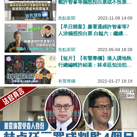
載許智峯等煽惑投白票或不投票帖
文
焦點新聞
2022-11-09 14:09
【早日歸案】廉署通緝許智峯等7
人涉煽惑投白票 白韞六：繼續努
力引渡工作！
焦點新聞
2022-05-04 18:28
【短片】【有聲專欄】港人講地執
行總編輯許紹基：林卓廷知法犯
法、罪加一等！
有聲專欄
2022-01-27 18:19