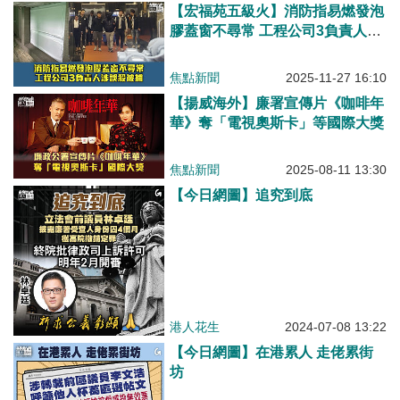
【宏福苑五級火】消防指易燃發泡
膠蓋窗不尋常 工程公司3負責人涉
誤殺被捕
焦點新聞
2025-11-27 16:10
【揚威海外】廉署宣傳片《咖啡年
華》奪「電視奧斯卡」等國際大獎
焦點新聞
2025-08-11 13:30
【今日網圖】追究到底
港人花生
2024-07-08 13:22
【今日網圖】在港累人 走佬累街
坊