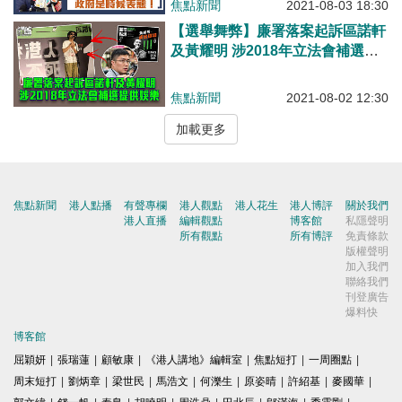
焦點新聞
2021-08-03 18:30
【選舉舞弊】廉署落案起訴區諾軒
及黃耀明 涉2018年立法會補選提
供娛樂
焦點新聞
2021-08-02 12:30
加載更多
焦點新聞
港人點播
有聲專欄
港人觀點
港人花生
港人博評
關於我們
港人直播
編輯觀點
博客館
私隱聲明
所有觀點
所有博評
免責條款
版權聲明
加入我們
聯絡我們
刊登廣告
爆料快
博客館
屈穎妍
|
張瑞蓮
|
顧敏康
|
《港人講地》編輯室
|
焦點短打
|
一周圈點
|
周末短打
|
劉炳章
|
梁世民
|
馬浩文
|
何濼生
|
原姿晴
|
許紹基
|
麥國華
|