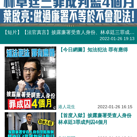
【短片】【法官真言】披露廉署受查人身份、林卓廷三罪成判監4個月、葉啟亮：做過廉署不等於不會犯法！
港人點播
2022-01-26 19:13
【今日網圖】知法犯法 罪有應得
港人花生
2022-01-26 16:15
【首度入獄】披露廉署受查人身份
林卓廷3罪成判囚4個月