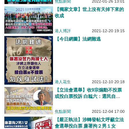
焦點新聞
2022-01-26 13:01
【獨家文章】世上沒有天掉下來的
收成
港人博評
2021-12-20 19:15
【今日網圖】法網難逃
港人花生
2021-12-10 20:18
【立法會選舉】收9宗煽動不投票
或投白票投訴 白韞六：選民自由
意志投白票無刑責
焦點新聞
2021-12-04 17:00
【嚴正執法】涉轉發帖文呼籲立法
會選舉投白票 廉署拘２男１女