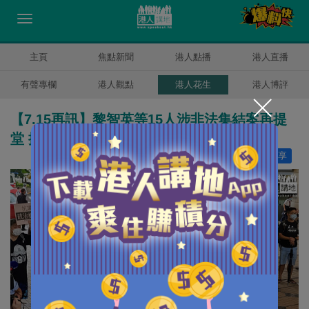
主頁
焦點新聞
港人點播
港人直播
有聲專欄
港人觀點
港人花生
港人博評
【7.15再訊】黎智英等15人涉非法集結案再提
堂 控方申請禁離境防潛逃遭拒
讚好
16
分享