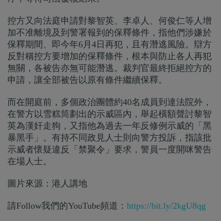
控方又向法庭申請對黎智英、李卓人、何俊仁等人增
加不准離境及到警署報到的保釋條件，指他們涉嫌於
保釋期間、即今年6月4日再犯，且有潛逃風險。辯方
反對稱控方要增加的保釋條件，根本與防止各人再犯
無關，各被告亦無可能潛逃。裁判官最終拒絕控方的
申請，讓全部被告以原有條件繼續保釋。
而在開庭前，多個政治團體約40名成員到達法院外，
在警方以雪糕筒劃出的示威區內，舉起橫額聲討黎智
英為漢奸走狗，又指他為過去一年反修例示威的「黑
暴黑手」。有持不同政見人士則向警方投訴，指該批
示威者懷疑違反「禁聚令」要求，警員一度開咪警告
在場人士。
圖片來源：港人講地
請Follow我們的YouTube頻道：
https://bit.ly/2kgU8qg