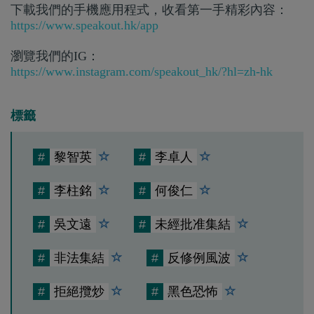
下載我們的手機應用程式，收看第一手精彩內容：
https://www.speakout.hk/app
瀏覽我們的IG：
https://www.instagram.com/speakout_hk/?hl=zh-hk
標籤
#
黎智英
#
李卓人
#
李柱銘
#
何俊仁
#
吳文遠
#
未經批准集結
#
非法集結
#
反修例風波
#
拒絕攬炒
#
黑色恐怖