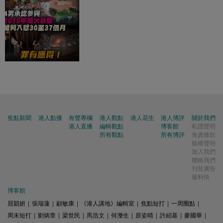
焦點新聞
港人點播
有聲專欄
港人觀點
港人花生
港人博評
關於我們
港人直播
編輯觀點
博客館
私隱聲明
所有觀點
所有博評
免責條款
版權聲明
加入我們
聯絡我們
刊登廣告
爆料快
博客館
屈穎妍
|
張瑞蓮
|
顧敏康
|
《港人講地》編輯室
|
焦點短打
|
一周圈點
|
周末短打
|
劉炳章
|
梁世民
|
馬浩文
|
何濼生
|
原姿晴
|
許紹基
|
麥國華
|