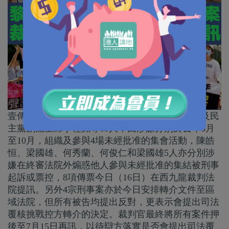
壹傳媒集團創辦人黎智英、職工盟秘書長李卓人及民
主黨創黨主席李柱銘等15人，因涉嫌分別於去年8月
至10月，組織及參與4場未經批准的集會活動，陳皓
恒、梁國雄、何秀蘭、何俊仁和梁國雄5人亦分別涉
嫌在終審法院外煽惑他人參與未經批准的集結被刑事
起訴或票控，8項傳票今日（16日）在西九龍裁判法
院提訊。另外4宗刑事案亦於今日安排轉介文件至區
域法院，但所有被告均提出反對，更表示會提出司法
覆核挑戰控方轉介的決定。裁判官最終將所有案件押
後至7月15日再訊，以待辯方落實是否會提出司法覆