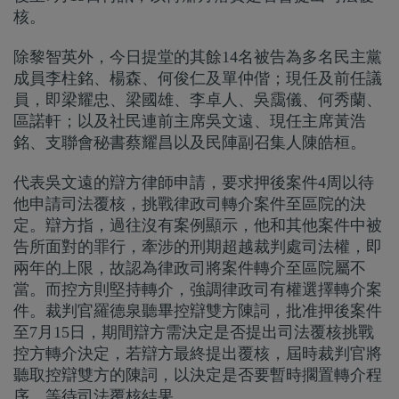
核。
除黎智英外，今日提堂的其餘14名被告為多名民主黨
成員李柱銘、楊森、何俊仁及單仲偕；現任及前任議
員，即梁耀忠、梁國雄、李卓人、吳靄儀、何秀蘭、
區諾軒；以及社民連前主席吳文遠、現任主席黃浩
銘、支聯會秘書蔡耀昌以及民陣副召集人陳皓桓。
代表吳文遠的辯方律師申請，要求押後案件4周以待
他申請司法覆核，挑戰律政司轉介案件至區院的決
定。辯方指，過往沒有案例顯示，他和其他案件中被
告所面對的罪行，牽涉的刑期超越裁判處司法權，即
兩年的上限，故認為律政司將案件轉介至區院屬不
當。而控方則堅持轉介，強調律政司有權選擇轉介案
件。裁判官羅德泉聽畢控辯雙方陳詞，批准押後案件
至7月15日，期間辯方需決定是否提出司法覆核挑戰
控方轉介決定，若辯方最終提出覆核，屆時裁判官將
聽取控辯雙方的陳詞，以決定是否要暫時擱置轉介程
序，等待司法覆核結果。