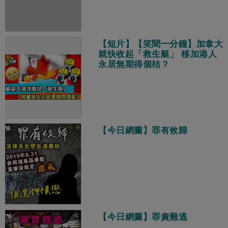
【短片】【笑聞一分鐘】加拿大
就快收起「救生艇」 移加港人
永居無期得個桔？
【今日網圖】罪有攸歸
【今日網圖】罪責難逃