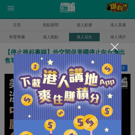
主頁
焦點新聞
港人點播
港人直播
有聲專欄
港人觀點
港人花生
港人博評
【停止挑起事端】外交部促美國停止向台灣出
售軍備
讚好
4
分享