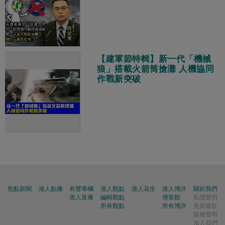
【建軍節特輯】新一代「機械
狼」搭載火箭筒搶灘 人機協同
作戰新突破
焦點新聞
港人點播
有聲專欄
港人觀點
港人花生
港人博評
關於我們
港人直播
編輯觀點
博客館
私隱聲明
所有觀點
所有博評
免責條款
版權聲明
加入我們