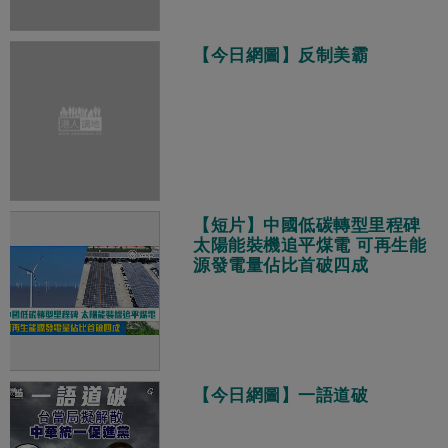
【今日網圖】反制美霸
【短片】中國低碳轉型里程碑
太陽能裝機追平煤電 可再生能
源發電量佔比首破四成
【今日網圖】一語道破