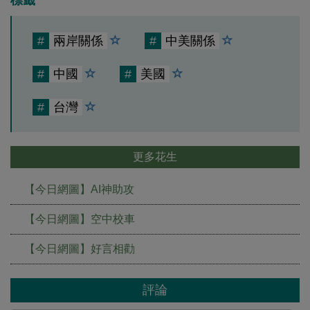
標籤
#
兩岸關係
#
中美關係
#
中國
#
美國
#
台灣
更多花生
【今日網圖】AI神助攻
【今日網圖】空中校車
【今日網圖】好言相勸
評論