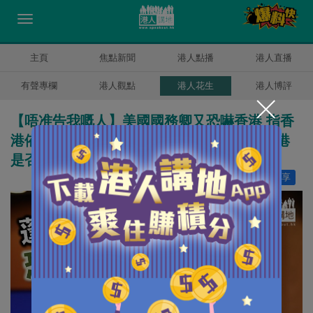
主頁
焦點新聞
港人點播
港人直播
有聲專欄
港人觀點
港人花生
港人博評
【唔准告我嘅人】美國國務卿又恐嚇香港 指香
港依法檢控黎智英等人、令美國更難評估香港
是否擁高度自治
讚好
9
分享