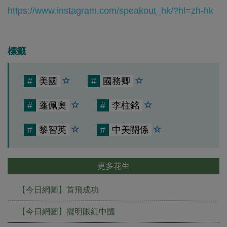
https://www.instagram.com/speakout_hk/?hl=zh-hk
標籤
#
美國
#
國務卿
#
蓬佩奧
#
李柱銘
#
黎智英
#
中美關係
更多花生
【今日網圖】首飛成功
【今日網圖】擺明眼紅中國