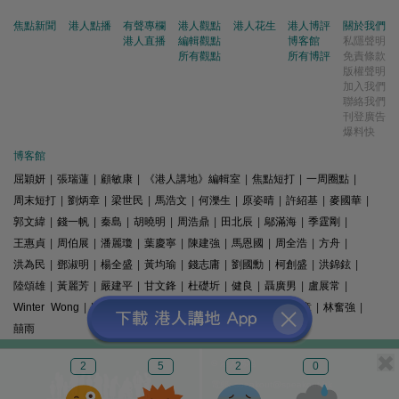
焦點新聞
港人點播
有聲專欄
港人觀點
港人花生
港人博評
關於我們
港人直播
編輯觀點
博客館
私隱聲明
所有觀點
所有博評
免責條款
版權聲明
加入我們
聯絡我們
刊登廣告
爆料快
博客館
屈穎妍
|
張瑞蓮
|
顧敏康
|
《港人講地》編輯室
|
焦點短打
|
一周圈點
|
周末短打
|
劉炳章
|
梁世民
|
馬浩文
|
何濼生
|
原姿晴
|
許紹基
|
麥國華
|
郭文緯
|
錢一帆
|
秦島
|
胡曉明
|
周浩鼎
|
田北辰
|
鄔滿海
|
季霆剛
|
王惠貞
|
周伯展
|
潘麗瓊
|
葉慶寧
|
陳建強
|
馬恩國
|
周全浩
|
方舟
|
洪為民
|
鄧淑明
|
楊全盛
|
黃均瑜
|
錢志庸
|
劉國勳
|
柯創盛
|
洪錦鉉
|
陸頌雄
|
黃麗芳
|
嚴建平
|
甘文鋒
|
杜礎圻
|
健良
|
聶廣男
|
盧展常
|
Winter Wong
|
K2
|
梁文新
|
羅崑
|
姚銘
|
陳志豪
|
精選文章
|
林奮強
|
囍雨
© 港人講地
2
5
2
0
電郵: speakout@speakout.hk