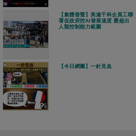
【集體發聲】美逾千科企員工聯
署促政府控AI發展速度 憂超出
人類控制能力範圍
【今日網圖】一針見血