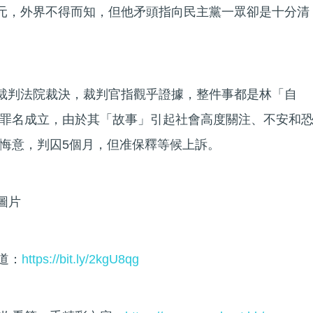
0元，外界不得而知，但他矛頭指向民主黨一眾卻是十分清
龍裁判法院裁決，裁判官指觀乎證據，整件事都是林「自
罪名成立，由於其「故事」引起社會高度關注、不安和
悔意，判囚5個月，但准保釋等候上訴。
圖片
頻道：
https://bit.ly/2kgU8qg