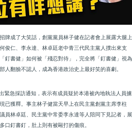
招牌成了大笑話，創黨黨員林子健在記者會上展露大腿
何俊仁、李永達、林卓廷老中青三代民主黨人撲出來支
「釘書健」如何被「殘忍對待」，完全將「釘書健」視
部人翻臉不認人，成為香港政治史上最好笑的喜劇。
黨發出緊急採訪通知，表示有成員疑於本港被內地執法人員擄
現已獲釋。事主林子健當天早上在民主黨創黨主席李柱
議員林卓廷、民主黨中常委李永達等人陪同下見記者，
多口釘書釘，肚上則有被毆打的傷痕。