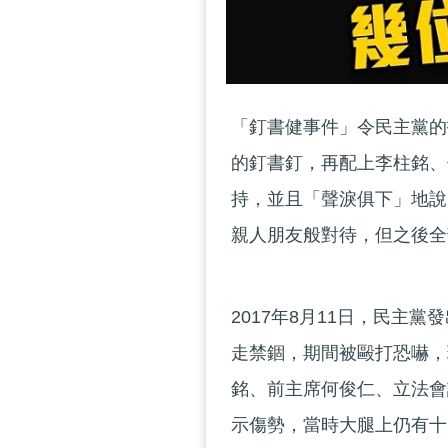
「釘書健事件」令民主黨的
的釘書釘，再配上李柱銘、
持，並且「聲淚俱下」地說
親人朋友般對待，但之後全
2017年8月11日，民主
走禁錮，期間被毆打恐嚇，
銘、前主席何俊仁、立法會
示傷勢，當時大腿上仍有十