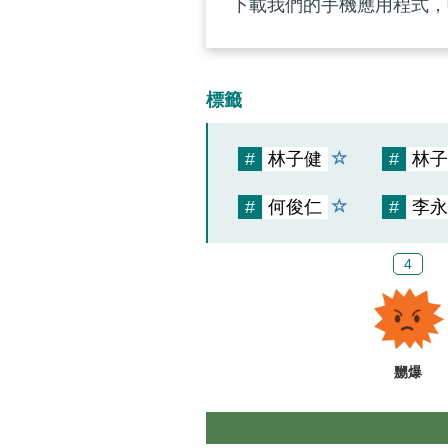
下載我們的手機應用程式，
標籤
#
林子健
#
林子
#
何俊仁
#
李永
4
嬲爆