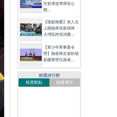
空射彈道導彈首公
開...
【後顧無憂】港人北
上購物再添新保障
大灣區跨境消費...
【青少年軍事夏令
營】施俊輝走進粉嶺
新圍軍營任講者...
精選排行榜
精選觀點
精選博評