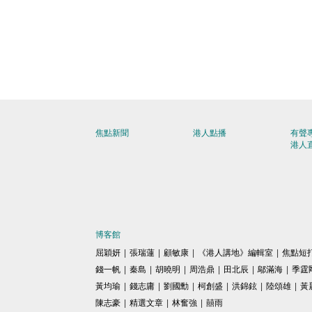
焦點新聞
港人點播
有聲
港人
博客館
屈穎妍
|
張瑞蓮
|
顧敏康
|
《港人講地》編輯室
|
焦點短
錢一帆
|
秦島
|
胡曉明
|
周浩鼎
|
田北辰
|
鄔滿海
|
季霆
黃均瑜
|
錢志庸
|
劉國勳
|
柯創盛
|
洪錦鉉
|
陸頌雄
|
黃
陳志豪
|
精選文章
|
林奮強
|
囍雨