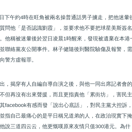
10日下午約4時在旺角被兩名操普通話男子擄走，把他迷暈
質問他「是否認識劉霞」，並要求他不要把球星美斯簽
。他稱被迷暈後於翌日凌晨1時醒來，發現被遺棄在本港
並聯絡黨友公開事件。林子健隨後到醫院驗傷及報警，
向警方虛報罪。
出，揭穿有人自編自導自演之後，與他一同出席記者會
不但再沒有出來聲援，而且更指責他「累街坊」，害民
facebook有感而發「說出心底話」，對民主黨大控訴
並指自己最痛心的是平日稱兄道弟的人，在政治現實下
他說三道四云云，他更慨嘆原來友情只值300港元。為什