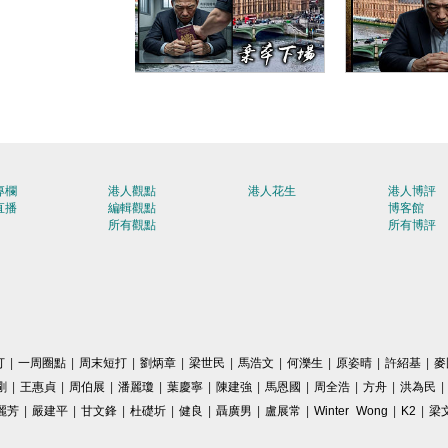
【今日網圖】難逃被
【今日網圖
逐？
專欄
港人觀點
港人花生
港人博評
直播
編輯觀點
博客館
所有觀點
所有博評
打
|
一周圈點
|
周末短打
|
劉炳章
|
梁世民
|
馬浩文
|
何濼生
|
原姿晴
|
許紹基
|
麥
剛
|
王惠貞
|
周伯展
|
潘麗瓊
|
葉慶寧
|
陳建強
|
馬恩國
|
周全浩
|
方舟
|
洪為民
|
麗芳
|
嚴建平
|
甘文鋒
|
杜礎圻
|
健良
|
聶廣男
|
盧展常
|
Winter Wong
|
K2
|
梁