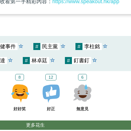
收看第一手精彩內容：
https://www.speakout.hk/app
健事件
#
民主黨
#
李柱銘
達
#
林卓廷
#
釘書釘
8
12
6
好好笑
好正
無意見
更多花生