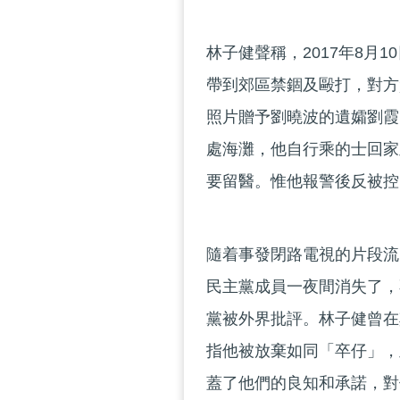
林子健聲稱，2017年8月
帶到郊區禁錮及毆打，對方
照片贈予劉曉波的遺孀劉霞
處海灘，他自行乘的士回家
要留醫。惟他報警後反被控
隨着事發閉路電視的片段流
民主黨成員一夜間消失了，
黨被外界批評。林子健曾在其
指他被放棄如同「卒仔」，
蓋了他們的良知和承諾，對