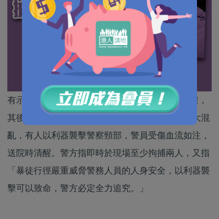
有示威者昨日(13日)下午聚集apm商場中進行破壞，
其後有防暴警察到場，執法期間在現場市民引發大混
亂，有人以利器襲擊警察頸部，警員受傷血流如注，
送院時清醒。警方指即時於現場至少拘捕兩人，又指
「暴徒行徑嚴重威脅警務人員的人身安全，以利器襲
擊可以致命，警方必定全力追究。」