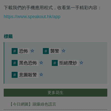
下載我們的手機應用程式，收看第一手精彩內容：
https://www.speakout.hk/app
標籤
#
恐怖
#
襲警
#
黑色恐怖
#
拒絕攬炒
#
意圖殺警
更多花生
【今日網圖】踢爆綠色謊言