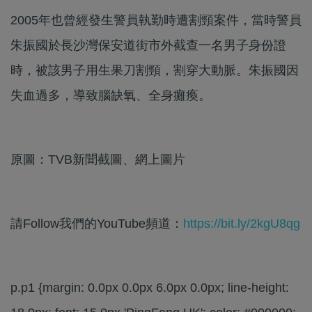
2005年也曾經發生警員執勤時遭割頸案件，當時警員
朱振國於長沙灣保安道街市外截查一名男子身份證
時，被該男子用生果刀割頸，割穿大動脈。朱振國因
失血過多，導致腦缺氧、全身癱瘓。
原圖：TVB新聞截圖、網上圖片
請Follow我們的YouTube頻道：
https://bit.ly/2kgU8qg
p.p1 {margin: 0.0px 0.0px 6.0px 0.0px; line-height: