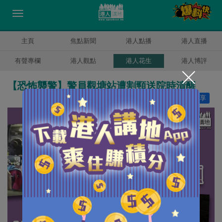
主頁
焦點新聞
港人點播
港人直播
有聲專欄
港人觀點
港人花生
港人博評
【恐怖襲警】警員觀塘站遭割頸送院時清醒
讚好
30
分享