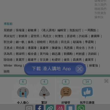
版權聲明
加入我們
聯絡我們
刊登廣告
爆料快
博客館
屈穎妍
|
張瑞蓮
|
顧敏康
|
《港人講地》編輯室
|
焦點短打
|
一周圈點
|
周末短打
|
劉炳章
|
梁世民
|
馬浩文
|
何濼生
|
原姿晴
|
許紹基
|
麥國華
|
郭文緯
|
錢一帆
|
秦島
|
胡曉明
|
周浩鼎
|
田北辰
|
鄔滿海
|
季霆剛
|
王惠貞
|
周伯展
|
潘麗瓊
|
葉慶寧
|
陳建強
|
馬恩國
|
周全浩
|
方舟
|
洪為民
|
鄧淑明
|
楊全盛
|
黃均瑜
|
錢志庸
|
劉國勳
|
柯創盛
|
洪錦鉉
|
陸頌雄
|
黃麗芳
|
嚴建平
|
甘文鋒
|
杜礎圻
|
健良
|
聶廣男
|
盧展常
|
Winter Wong
|
K2
|
梁文新
|
羅崑
|
姚銘
|
陳志豪
|
精選文章
|
林奮強
|
囍雨
© 港人講地
6
4
6
14
電郵: speakout@speakout.hk
傳真: 85228041301
All rights reserved.
令人傷心
驚訝
好慘呀
祝早日康復
版權所有 不得轉載