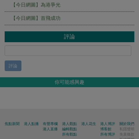
【今日網圖】為港爭光
【今日網圖】首飛成功
評論
評論
你可能感興趣
焦點新聞
港人點播
有聲專欄
港人觀點
港人花生
港人博評
關於我們
港人直播
編輯觀點
博客館
私隱聲明
所有觀點
所有博評
免責條款