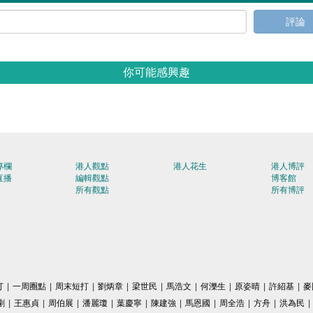
評論
你可能感興趣
專欄
港人觀點
港人花生
港人博評
直播
編輯觀點
博客館
所有觀點
所有博評
打
|
一周圈點
|
周末短打
|
劉炳章
|
梁世民
|
馬浩文
|
何濼生
|
原姿晴
|
許紹基
|
麥
剛
|
王惠貞
|
周伯展
|
潘麗瓊
|
葉慶寧
|
陳建強
|
馬恩國
|
周全浩
|
方舟
|
洪為民
|