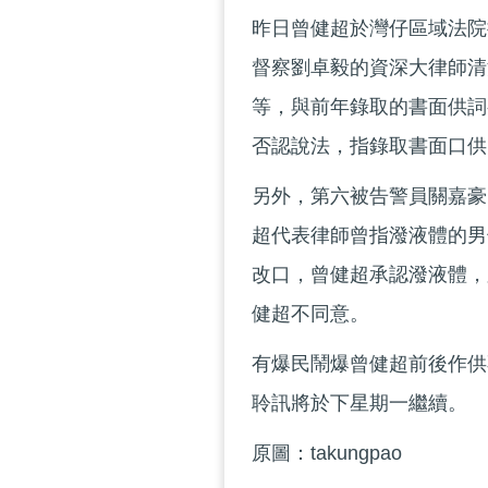
昨日曾健超於灣仔區域法院
督察劉卓毅的資深大律師清
等，與前年錄取的書面供詞
否認說法，指錄取書面口
另外，第六被告警員關嘉豪
超代表律師曾指潑液體的男
改口，曾健超承認潑液體，
健超不同意。
有爆民鬧爆曾健超前後作供
聆訊將於下星期一繼續。
原圖：takungpao