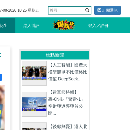
7-08-2026 10:25 星期五
訂閱通訊
花生
港人博評
登入／註冊
：
焦點新聞
【人工智能】國產大
模型競爭不比價格比
價值 DeepSeek...
【建軍節特輯】
轟-6N掛「驚雷-1」
空射彈道導彈首公
開...
【後顧無憂】港人北