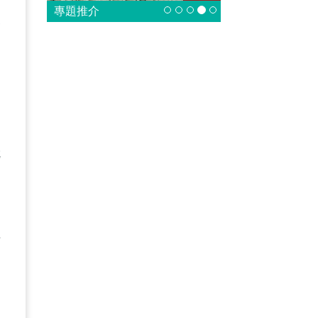
專題推介
級
目
則
健
就
曾
件