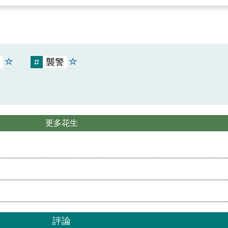
#
襲警
更多花生
評論