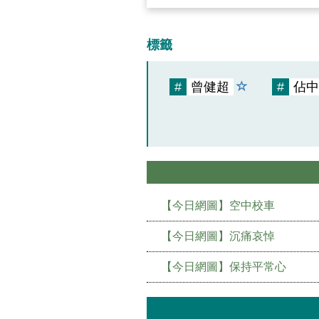
標籤
#
曾健超
#
佔中
【今日網圖】空中校車
【今日網圖】沉痛哀悼
【今日網圖】保持平常心