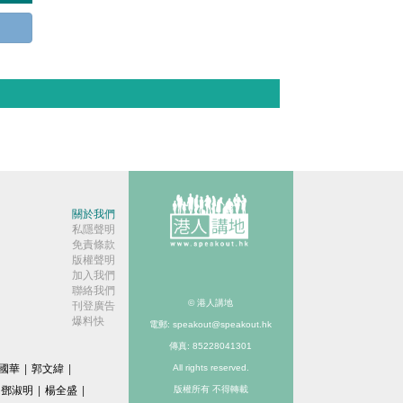
關於我們
私隱聲明
免責條款
版權聲明
加入我們
聯絡我們
© 港人講地
刊登廣告
爆料快
電郵: speakout@speakout.hk
傳真: 85228041301
國華
|
郭文緯
|
All rights reserved.
鄧淑明
|
楊全盛
|
版權所有 不得轉載