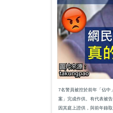
7名警員被控於前年「佔中
案」完成作供。有代表被告
因其庭上證供，與前年錄取