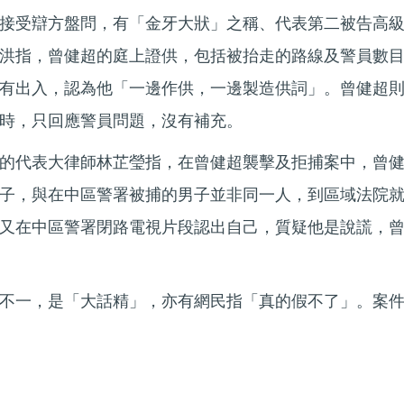
接受辯方盤問，有「金牙大狀」之稱、代表第二被告高
洪指，曾健超的庭上證供，包括被抬走的路線及警員數
有出入，認為他「一邊作供，一邊製造供詞」。曾健超
供時，只回應警員問題，沒有補充。
的代表大律師林芷瑩指，在曾健超襲擊及拒捕案中，曾
子，與在中區警署被捕的男子並非同一人，到區域法院
又在中區警署閉路電視片段認出自己，質疑他是說謊，
不一，是「大話精」，亦有網民指「真的假不了」。案