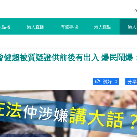
0
人點播
港人直播
有聲專欄
港人觀點
港人
曾健超被質疑證供前後有出入 爆民鬧爆
讚好
0
分享