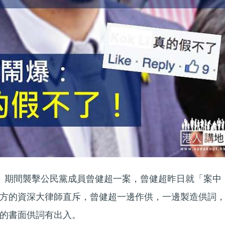
」期間襲擊公民黨成員曾健超一案，曾健超昨日就「案中
方的資深大律師直斥，曾健超一邊作供，一邊製造供詞
的書面供詞有出入。