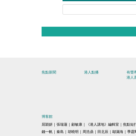
焦點新聞
港人點播
有聲
港人
博客館
屈穎妍
|
張瑞蓮
|
顧敏康
|
《港人講地》編輯室
|
焦點短
錢一帆
|
秦島
|
胡曉明
|
周浩鼎
|
田北辰
|
鄔滿海
|
季霆