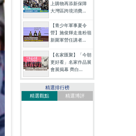
上購物再添新保障
大灣區跨境消費...
【青少年軍事夏令
營】施俊輝走進粉嶺
新圍軍營任講者...
【名家匯聚】「今朝
更好看」名家作品展
會展揭幕 齊白...
精選排行榜
精選觀點
精選博評