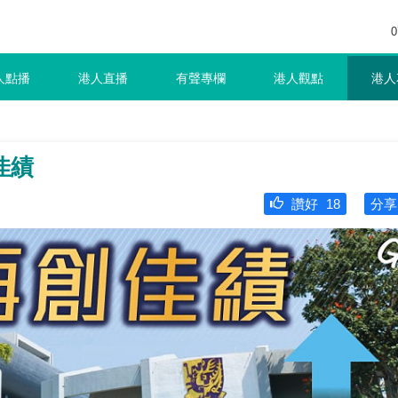
0
人點播
港人直播
有聲專欄
港人觀點
港人
佳績
讚好
18
分享