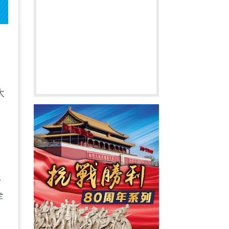
大
，
上
全