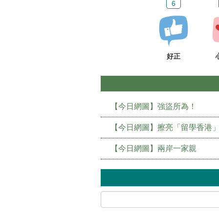
6
好正
【今日網圖】強盜所為！
【今日網圖】擦亮「留學香港
【今日網圖】兩岸一家親