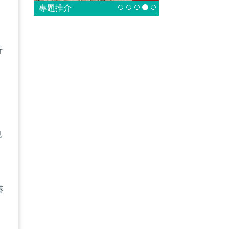
專題推介
全
行
包
學
港