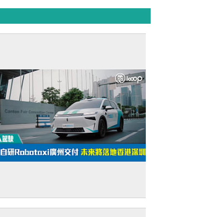
無人駕駛】新款自研Robotaxi廣州交付 未
將落地香港深圳