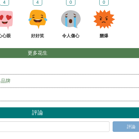
4
4
0
0
心心眼
好好笑
令人傷心
嬲爆
更多花生
」品牌
評論
評論