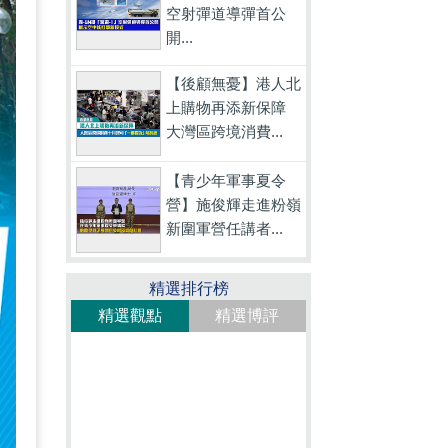
空射彈道導彈首公
開...
【後顧無憂】港人北
上購物再添新保障
大灣區跨境消費...
【青少年軍事夏令
營】施俊輝走進粉嶺
新圍軍營任講者...
精選排行榜
精選觀點
精選博評