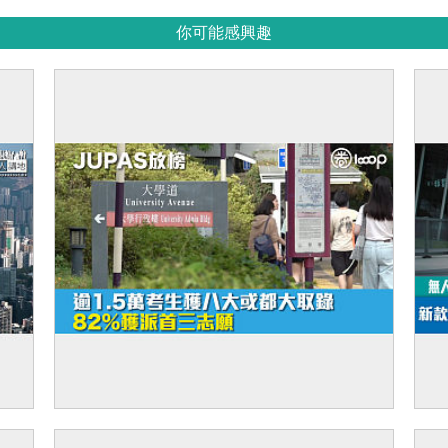
你可能感興趣
廈出
【JUPAS放榜】逾1.5萬考生獲八大或都大
【
取錄 82%獲派首三志願
來