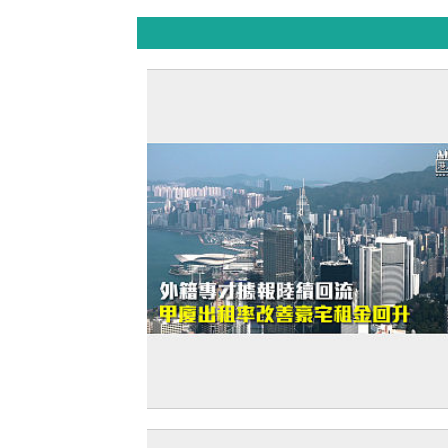
【打臉羅奇】外籍專才據報陸續回流 甲
租率改善豪宅租金回升