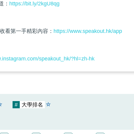
頻道：
https://bit.ly/2kgU8qg
收看第一手精彩內容：
https://www.speakout.hk/app
w.instagram.com/speakout_hk/?hl=zh-hk
#
大學排名