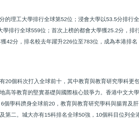
6分的理工大學排行全球第52位；浸會大學以53.5分排行
育大學排行全球559位；首次上榜的都會大學獲25.2分，排
年獲42分，排名較去年躍升226位至783位，成為本港排名
有20個科次打入全球前十，其中教育與教育研究學科更
地高等教育的堅實基礎與國際核心競爭力。香港中文大
、6個學科躋身全球前20，教育與教育研究學科與腸胃及肝
及第二。城大亦有15科排名全球50強，10個科目位列全