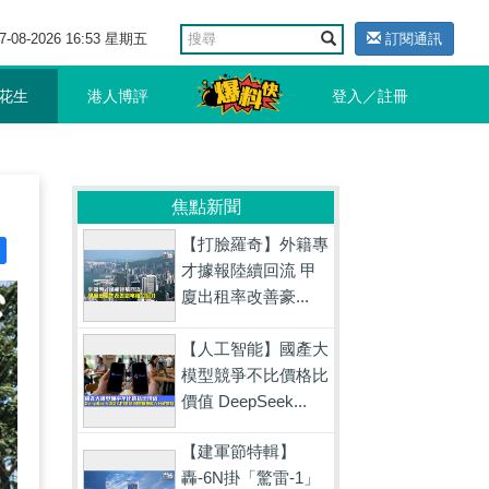
7-08-2026 16:53 星期五
訂閱通訊
花生
港人博評
登入／註冊
焦點新聞
【打臉羅奇】外籍專
才據報陸續回流 甲
廈出租率改善豪...
【人工智能】國產大
模型競爭不比價格比
價值 DeepSeek...
【建軍節特輯】
轟-6N掛「驚雷-1」