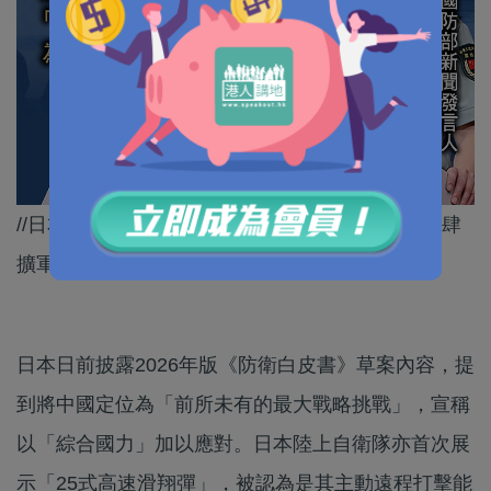
//日本賊喊捉賊，目的就係為咗自身軍事鬆綁、大肆
擴軍備武編織藉口。//
日本日前披露2026年版《防衛白皮書》草案內容，提
到將中國定位為「前所未有的最大戰略挑戰」，宣稱
以「綜合國力」加以應對。日本陸上自衛隊亦首次展
示「25式高速滑翔彈」，被認為是其主動遠程打擊能