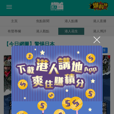
主頁
焦點新聞
港人點播
港人直播
有聲專欄
港人觀點
港人花生
港人博評
【今日網圖】警惕日本
讚好
28
分享