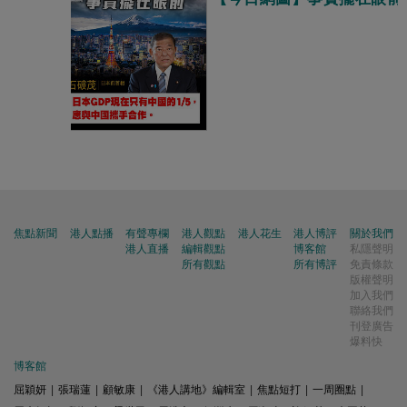
焦點新聞
港人點播
有聲專欄
港人觀點
港人花生
港人博評
關於我們
港人直播
編輯觀點
博客館
私隱聲明
所有觀點
所有博評
免責條款
版權聲明
加入我們
聯絡我們
刊登廣告
爆料快
博客館
屈穎妍
|
張瑞蓮
|
顧敏康
|
《港人講地》編輯室
|
焦點短打
|
一周圈點
|