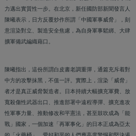
力邁出實質性一步。在北京，新任國防部新聞發言人
陳曦表示，日方反覆炒作所謂「中國軍事威脅」，刻
意渲染對立、製造安全焦慮，為自身軍事鬆綁、大肆
擴軍備武編織藉口。
陳曦指出，這份所謂白皮書老調重彈，通篇充斥着對
中方的攻擊抹黑，不值一評。實際上，渲染「威脅」
者才是真正威脅製造者。日本持續大幅擴充軍費、放
寬殺傷性武器出口、推進部署中遠程導彈、擴充進攻
性軍事力量、推動修改和平憲法，甚至鼓吹成為「能
戰」國家，一個加速「再軍事化」的日本正成為亞太
的「火藥桶」。愛好和平的人們應高度警惕和堅決遏