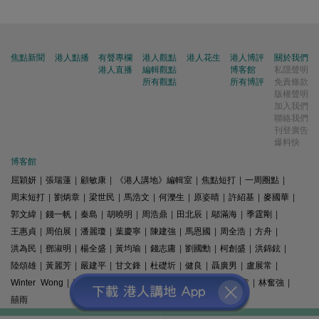
焦點新聞
港人點播
有聲專欄
港人觀點
港人花生
港人博評
關於我們
港人直播
編輯觀點
博客館
私隱聲明
所有觀點
所有博評
免責條款
版權聲明
加入我們
聯絡我們
刊登廣告
爆料快
博客館
屈穎妍
|
張瑞蓮
|
顧敏康
|
《港人講地》編輯室
|
焦點短打
|
一周圈點
|
周末短打
|
劉炳章
|
梁世民
|
馬浩文
|
何濼生
|
原姿晴
|
許紹基
|
麥國華
|
郭文緯
|
錢一帆
|
秦島
|
胡曉明
|
周浩鼎
|
田北辰
|
鄔滿海
|
季霆剛
|
王惠貞
|
周伯展
|
潘麗瓊
|
葉慶寧
|
陳建強
|
馬恩國
|
周全浩
|
方舟
|
洪為民
|
鄧淑明
|
楊全盛
|
黃均瑜
|
錢志庸
|
劉國勳
|
柯創盛
|
洪錦鉉
|
陸頌雄
|
黃麗芳
|
嚴建平
|
甘文鋒
|
杜礎圻
|
健良
|
聶廣男
|
盧展常
|
Winter Wong
|
K2
|
梁文新
|
羅崑
|
姚銘
|
陳志豪
|
精選文章
|
林奮強
|
囍雨