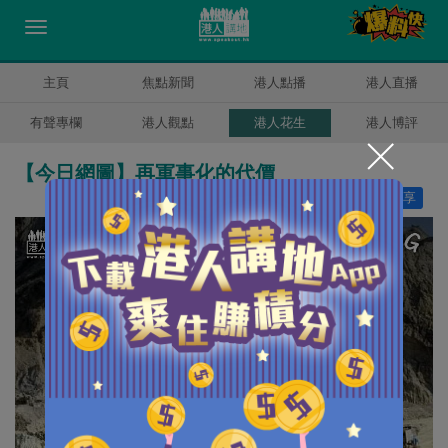
主頁
焦點新聞
港人點播
港人直播
有聲專欄
港人觀點
港人花生
港人博評
【今日網圖】再軍事化的代價
讚好
7
分享