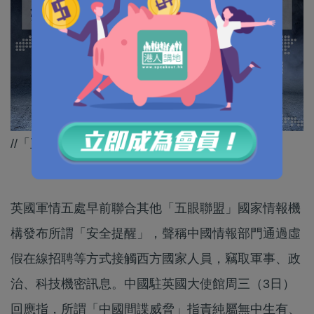
//「五眼聯盟」根本就係賊喊捉賊！//
英國軍情五處早前聯合其他「五眼聯盟」國家情報機
構發布所謂「安全提醒」，聲稱中國情報部門通過虛
假在線招聘等方式接觸西方國家人員，竊取軍事、政
治、科技機密訊息。中國駐英國大使館周三（3日）
回應指，所謂「中國間諜威脅」指責純屬無中生有、