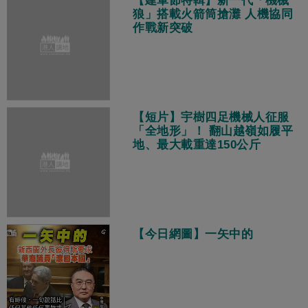
【建軍節特輯】新一代「機械
狼」搭載火箭筒搶灘 人機協同
作戰新突破
【短片】宇樹四足機械人征服
「全地形」！ 翻山越嶺如履平
地、最大載重達150公斤
【今日網圖】一矢中的