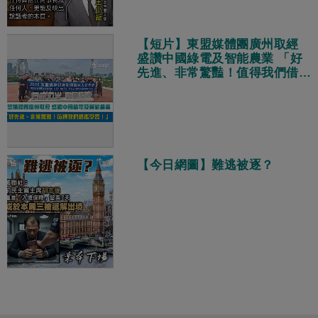
【短片】東盟媒體團廣州取經
盛讚中國綠電及智能農業 「好
先進、非常驚豔！值得我們借鑑
學習！」
【今日網圖】難逃被逐？