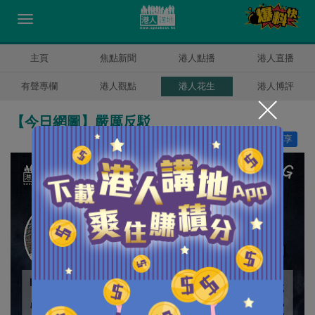
主頁
焦點新聞
港人點播
港人直播
有聲專欄
港人觀點
港人花生
港人博評
【今日網圖】嚴厲反駁
讚好
9
分享