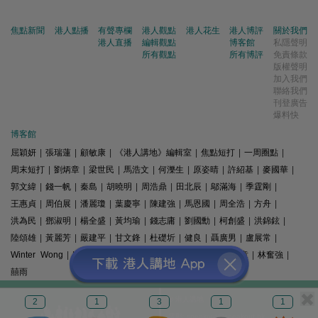
焦點新聞
港人點播
有聲專欄
港人觀點
港人花生
港人博評
關於我們
港人直播
編輯觀點
博客館
私隱聲明
所有觀點
所有博評
免責條款
版權聲明
加入我們
聯絡我們
刊登廣告
爆料快
博客館
屈穎妍
|
張瑞蓮
|
顧敏康
|
《港人講地》編輯室
|
焦點短打
|
一周圈點
|
周末短打
|
劉炳章
|
梁世民
|
馬浩文
|
何濼生
|
原姿晴
|
許紹基
|
麥國華
|
郭文緯
|
錢一帆
|
秦島
|
胡曉明
|
周浩鼎
|
田北辰
|
鄔滿海
|
季霆剛
|
王惠貞
|
周伯展
|
潘麗瓊
|
葉慶寧
|
陳建強
|
馬恩國
|
周全浩
|
方舟
|
洪為民
|
鄧淑明
|
楊全盛
|
黃均瑜
|
錢志庸
|
劉國勳
|
柯創盛
|
洪錦鉉
|
陸頌雄
|
黃麗芳
|
嚴建平
|
甘文鋒
|
杜礎圻
|
健良
|
聶廣男
|
盧展常
|
Winter Wong
|
K2
|
梁文新
|
羅崑
|
姚銘
|
陳志豪
|
精選文章
|
林奮強
|
囍雨
© 港人講地
2
1
3
1
1
電郵: speakout@speakout.hk