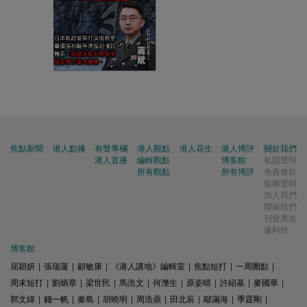
焦點新聞
港人點播
有聲專欄
港人觀點
港人花生
港人博評
關於我們
港人直播
編輯觀點
博客館
私隱聲明
所有觀點
所有博評
免責條款
版權聲明
加入我們
聯絡我們
刊登廣告
爆料快
博客館
屈穎妍
|
張瑞蓮
|
顧敏康
|
《港人講地》編輯室
|
焦點短打
|
一周圈點
|
周末短打
|
劉炳章
|
梁世民
|
馬浩文
|
何濼生
|
原姿晴
|
許紹基
|
麥國華
|
郭文緯
|
錢一帆
|
秦島
|
胡曉明
|
周浩鼎
|
田北辰
|
鄔滿海
|
季霆剛
|