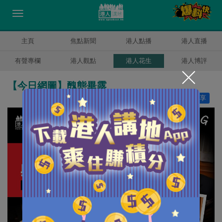
主頁
焦點新聞
港人點播
港人直播
有聲專欄
港人觀點
港人花生
港人博評
【今日網圖】醜態畢露
讚好
30
分享