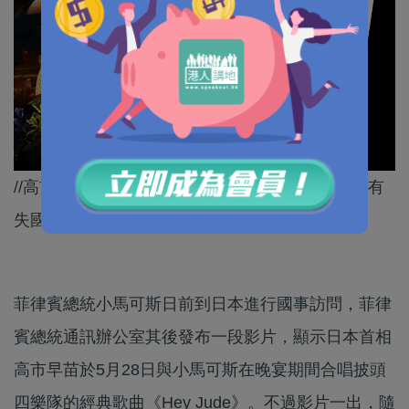
//高市早苗好似見親啲外國元首，就會舉止輕浮、有
失國格！//
菲律賓總統小馬可斯日前到日本進行國事訪問，菲律
賓總統通訊辦公室其後發布一段影片，顯示日本首相
高市早苗於5月28日與小馬可斯在晚宴期間合唱披頭
四樂隊的經典歌曲《Hey Jude》。不過影片一出，隨