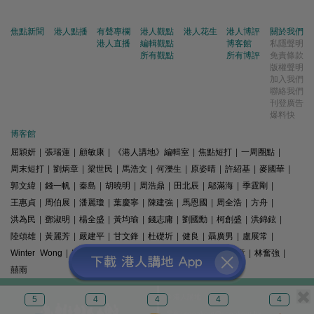
焦點新聞
港人點播
有聲專欄
港人觀點
港人花生
港人博評
關於我們
港人直播
編輯觀點
博客館
私隱聲明
所有觀點
所有博評
免責條款
版權聲明
加入我們
聯絡我們
刊登廣告
爆料快
博客館
屈穎妍
|
張瑞蓮
|
顧敏康
|
《港人講地》編輯室
|
焦點短打
|
一周圈點
|
周末短打
|
劉炳章
|
梁世民
|
馬浩文
|
何濼生
|
原姿晴
|
許紹基
|
麥國華
|
郭文緯
|
錢一帆
|
秦島
|
胡曉明
|
周浩鼎
|
田北辰
|
鄔滿海
|
季霆剛
|
王惠貞
|
周伯展
|
潘麗瓊
|
葉慶寧
|
陳建強
|
馬恩國
|
周全浩
|
方舟
|
洪為民
|
鄧淑明
|
楊全盛
|
黃均瑜
|
錢志庸
|
劉國勳
|
柯創盛
|
洪錦鉉
|
陸頌雄
|
黃麗芳
|
嚴建平
|
甘文鋒
|
杜礎圻
|
健良
|
聶廣男
|
盧展常
|
Winter Wong
|
K2
|
梁文新
|
羅崑
|
姚銘
|
陳志豪
|
精選文章
|
林奮強
|
囍雨
© 港人講地
5
4
4
4
4
電郵: speakout@speakout.hk