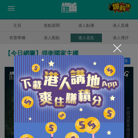
主頁
焦點新聞
港人點播
港人直播
有聲專欄
港人觀點
港人花生
港人博評
【今日網圖】捍衛國家主權
讚好
25
分享