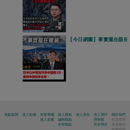
【今日網圖】事實擺在眼前
焦點新聞
港人點播
有聲專欄
港人觀點
港人花生
港人博評
關於我們
港人直播
編輯觀點
博客館
私隱聲明
所有觀點
所有博評
免責條款
版權聲明