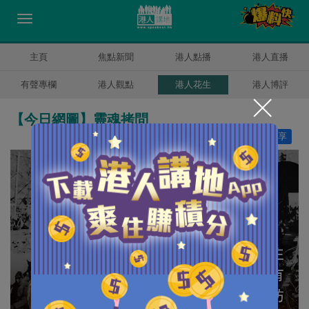
主頁
焦點新聞
港人點播
港人直播
有聲專欄
港人觀點
港人花生
港人博評
【今日網圖】靈魂拷問
讚好
28
分享