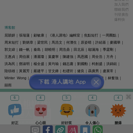
加入我們
聯絡我們
刊登廣告
爆料快
博客館
屈穎妍
|
張瑞蓮
|
顧敏康
|
《港人講地》編輯室
|
焦點短打
|
一周圈點
|
周末短打
|
劉炳章
|
梁世民
|
馬浩文
|
何濼生
|
原姿晴
|
許紹基
|
麥國華
|
郭文緯
|
錢一帆
|
秦島
|
胡曉明
|
周浩鼎
|
田北辰
|
鄔滿海
|
季霆剛
|
王惠貞
|
周伯展
|
潘麗瓊
|
葉慶寧
|
陳建強
|
馬恩國
|
周全浩
|
方舟
|
洪為民
|
鄧淑明
|
楊全盛
|
黃均瑜
|
錢志庸
|
劉國勳
|
柯創盛
|
洪錦鉉
|
陸頌雄
|
黃麗芳
|
嚴建平
|
甘文鋒
|
杜礎圻
|
健良
|
聶廣男
|
盧展常
|
Winter Wong
|
K2
|
梁文新
|
羅崑
|
姚銘
|
陳志豪
|
精選文章
|
林奮強
|
囍雨
© 港人講地
6
4
5
4
4
電郵: speakout@speakout.hk
傳真: 85228041301
All rights reserved.
好正
心心眼
好好笑
令人傷心
嬲爆
版權所有 不得轉載