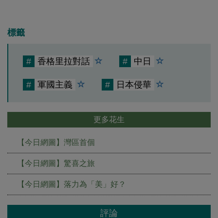
標籤
#
香格里拉對話
#
中日
#
軍國主義
#
日本侵華
更多花生
【今日網圖】灣區首個
【今日網圖】驚喜之旅
【今日網圖】落力為「美」好？
評論