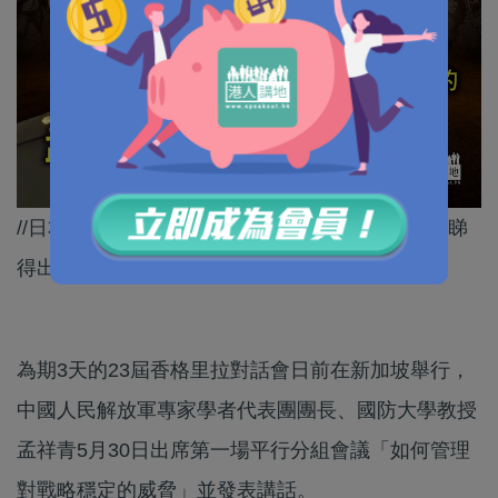
//日本做咁多小動作，呃得邊個？！連自己國民都睇
得出，全國多地最近都接連爆發爆反戰示威！//
為期3天的23屆香格里拉對話會日前在新加坡舉行，
中國人民解放軍專家學者代表團團長、國防大學教授
孟祥青5月30日出席第一場平行分組會議「如何管理
對戰略穩定的威脅」並發表講話。