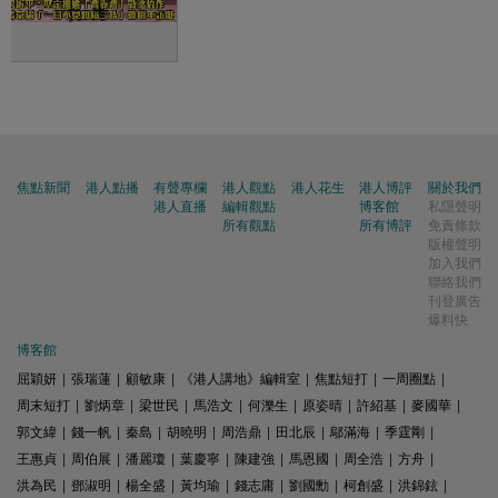
焦點新聞
港人點播
有聲專欄
港人觀點
港人花生
港人博評
關於我們
港人直播
編輯觀點
博客館
私隱聲明
所有觀點
所有博評
免責條款
版權聲明
加入我們
聯絡我們
刊登廣告
爆料快
博客館
屈穎妍
|
張瑞蓮
|
顧敏康
|
《港人講地》編輯室
|
焦點短打
|
一周圈點
|
周末短打
|
劉炳章
|
梁世民
|
馬浩文
|
何濼生
|
原姿晴
|
許紹基
|
麥國華
|
郭文緯
|
錢一帆
|
秦島
|
胡曉明
|
周浩鼎
|
田北辰
|
鄔滿海
|
季霆剛
|
王惠貞
|
周伯展
|
潘麗瓊
|
葉慶寧
|
陳建強
|
馬恩國
|
周全浩
|
方舟
|
洪為民
|
鄧淑明
|
楊全盛
|
黃均瑜
|
錢志庸
|
劉國勳
|
柯創盛
|
洪錦鉉
|