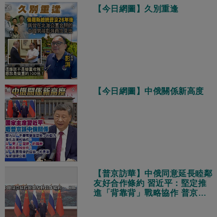
【今日網圖】久別重逢
【今日網圖】中俄關係新高度
【普京訪華】中俄同意延長睦鄰
友好合作條約 習近平：堅定推
進「背靠背」戰略協作 普京稱
「一日不見如隔三秋」邀明年訪
俄