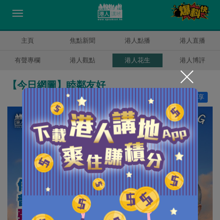
主頁
焦點新聞
港人點播
港人直播
有聲專欄
港人觀點
港人花生
港人博評
【今日網圖】睦鄰友好
讚好
14
分享