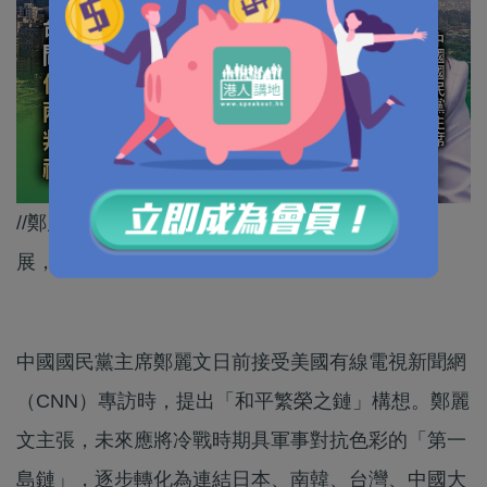
//鄭麗文強調，台灣真正需要的是和平、穩定與發
展，而非被推向對抗最前線。//
中國國民黨主席鄭麗文日前接受美國有線電視新聞網
（CNN）專訪時，提出「和平繁榮之鏈」構想。鄭麗
文主張，未來應將冷戰時期具軍事對抗色彩的「第一
島鏈」，逐步轉化為連結日本、南韓、台灣、中國大