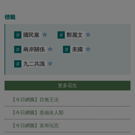
標籤
#
國民黨
#
鄭麗文
#
兩岸關係
#
美國
#
九二共識
更多花生
【今日網圖】目無王法
【今日網圖】造福全人類
【今日網圖】宣布玩完