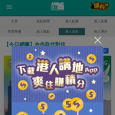
主頁
焦點新聞
港人點播
港人直播
有聲專欄
港人觀點
港人花生
港人博評
【今日網圖】合作取代對抗
讚好
8
分享