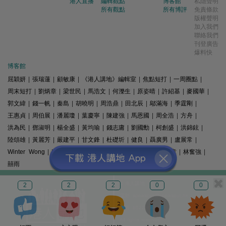
港人直播
編輯觀點
博客館
私隱聲明
所有觀點
所有博評
免責條款
版權聲明
加入我們
聯絡我們
刊登廣告
爆料快
博客館
屈穎妍
|
張瑞蓮
|
顧敏康
|
《港人講地》編輯室
|
焦點短打
|
一周圈點
|
周末短打
|
劉炳章
|
梁世民
|
馬浩文
|
何濼生
|
原姿晴
|
許紹基
|
麥國華
|
郭文緯
|
錢一帆
|
秦島
|
胡曉明
|
周浩鼎
|
田北辰
|
鄔滿海
|
季霆剛
|
王惠貞
|
周伯展
|
潘麗瓊
|
葉慶寧
|
陳建強
|
馬恩國
|
周全浩
|
方舟
|
洪為民
|
鄧淑明
|
楊全盛
|
黃均瑜
|
錢志庸
|
劉國勳
|
柯創盛
|
洪錦鉉
|
陸頌雄
|
黃麗芳
|
嚴建平
|
甘文鋒
|
杜礎圻
|
健良
|
聶廣男
|
盧展常
|
Winter Wong
|
K2
|
梁文新
|
羅崑
|
姚銘
|
陳志豪
|
精選文章
|
林奮強
|
囍雨
© 港人講地
2
2
2
0
0
電郵: speakout@speakout.hk
傳真: 85228041301
All rights reserved.