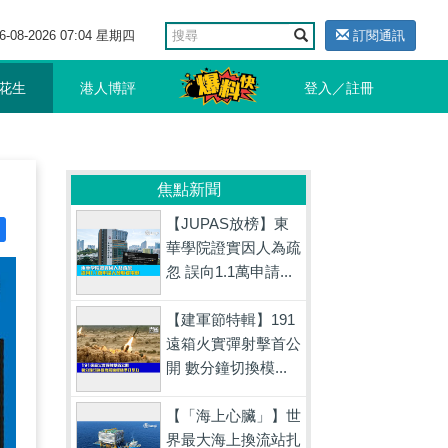
6-08-2026 07:04 星期四
訂閱通訊
花生
港人博評
登入／註冊
焦點新聞
【JUPAS放榜】東
華學院證實因人為疏
忽 誤向1.1萬申請...
【建軍節特輯】191
遠箱火實彈射擊首公
開 數分鐘切換模...
【「海上心臟」】世
界最大海上換流站扎