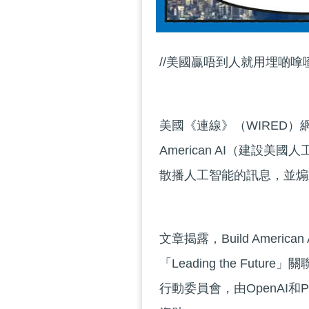
//美國贏唔到人就用埋啲嗱喳
美國《連線》（WIRED）
American AI（建
散播人工智能的訊息，並煽
文章揭露，Build Amer
「Leading the Fu
行動委員會，由OpenAI和