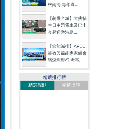
根南海 每年直...
【萌爆全城】大熊貓
生日主題電車及巴士
今起巡遊港島...
【節能減排】APEC
能效與節能專家組會
議深圳舉行 考察...
精選排行榜
精選觀點
精選博評