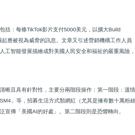
：每條TikTok影片支付5000美元，以擴大Build
中國技術崛起應被視為威脅的訊息。文章又引述營銷機構工作人員
人工智能發展描繪成對美國人民安全和福祉的嚴重風險
清晰且具有針對性，主要分兩階段操作：第一階段：溫
SM4」等，招募生活方式類網紅（尤其是擁有數十萬粉
泛宣傳「美國AI的好處」。第二階段則是恐懼轉向。