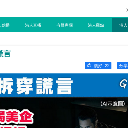
0
人點播
港人直播
有聲專欄
港人觀點
港人
謊言
讚好
22
分享