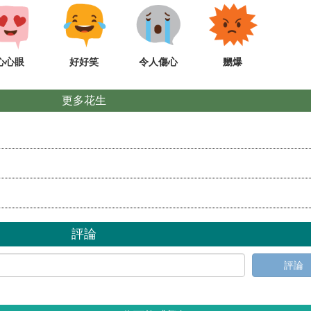
心心眼
好好笑
令人傷心
嬲爆
更多花生
評論
評論