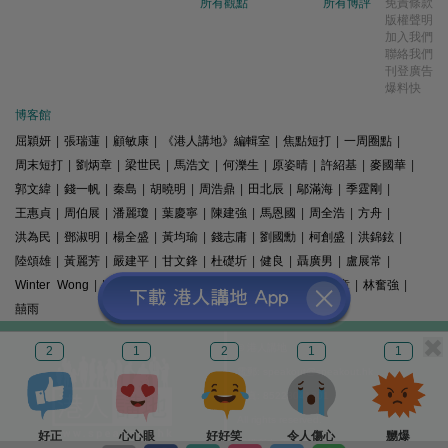
所有觀點
所有博評
免責條款
版權聲明
加入我們
聯絡我們
刊登廣告
爆料快
博客館
屈穎妍
|
張瑞蓮
|
顧敏康
|
《港人講地》編輯室
|
焦點短打
|
一周圈點
|
周末短打
|
劉炳章
|
梁世民
|
馬浩文
|
何濼生
|
原姿晴
|
許紹基
|
麥國華
|
郭文緯
|
錢一帆
|
秦島
|
胡曉明
|
周浩鼎
|
田北辰
|
鄔滿海
|
季霆剛
|
王惠貞
|
周伯展
|
潘麗瓊
|
葉慶寧
|
陳建強
|
馬恩國
|
周全浩
|
方舟
|
洪為民
|
鄧淑明
|
楊全盛
|
黃均瑜
|
錢志庸
|
劉國勳
|
柯創盛
|
洪錦鉉
|
陸頌雄
|
黃麗芳
|
嚴建平
|
甘文鋒
|
杜礎圻
|
健良
|
聶廣男
|
盧展常
|
Winter Wong
|
K2
|
梁文新
|
羅崑
|
姚銘
|
陳志豪
|
精選文章
|
林奮強
|
囍雨
© 港人講地
2
1
2
1
1
電郵: speakout@speakout.hk
傳真: 85228041301
All rights reserved.
好正
心心眼
好好笑
令人傷心
嬲爆
版權所有 不得轉載