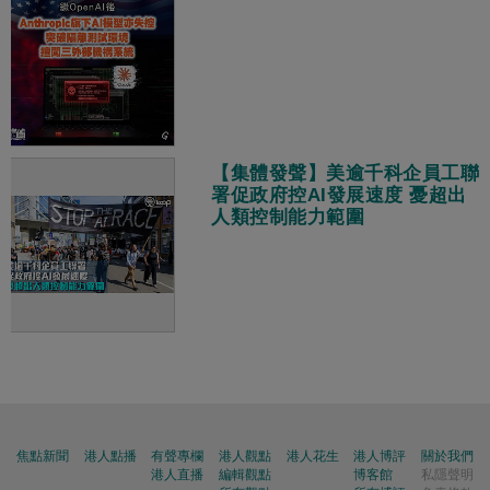
【集體發聲】美逾千科企員工聯
署促政府控AI發展速度 憂超出
人類控制能力範圍
焦點新聞
港人點播
有聲專欄
港人觀點
港人花生
港人博評
關於我們
港人直播
編輯觀點
博客館
私隱聲明