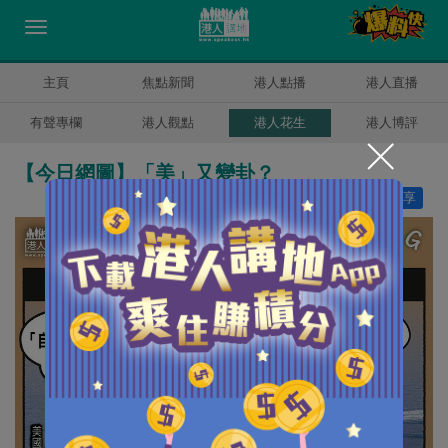
主頁
焦點新聞
港人點播
港人直播
有聲專欄
港人觀點
港人花生
港人博評
【今日網圖】「美」又變卦？
讚好
8
分享