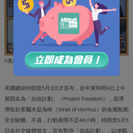
//美國快啲收手仲好啦！//
美國總統特朗普5月3日才宣布，於中東時間4日上午
展開名為「自由計劃」（Project Freedom），疏導
滯留於霍爾木茲海峽（Strait of Hormuz）的各國船舶
安全駛離。不過，行動展開不足48小時，特朗普5月5
日在社交媒體發文，宣布暫停「自由計劃」，以便觀