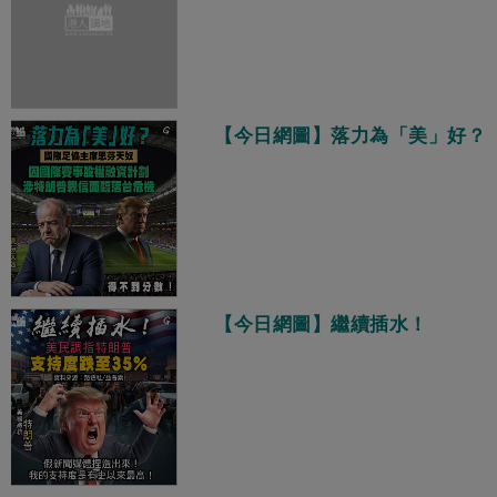
【今日網圖】落力為「美」好？
【今日網圖】繼續插水！