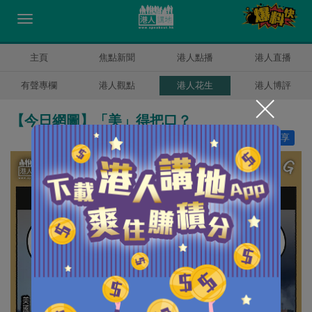
主頁
焦點新聞
港人點播
港人直播
有聲專欄
港人觀點
港人花生
港人博評
【今日網圖】「美」得把口？
讚好
18
分享