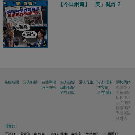
【今日網圖】「美」亂炸？
焦點新聞
港人點播
有聲專欄
港人觀點
港人花生
港人博評
關於我們
港人直播
編輯觀點
博客館
私隱聲明
所有觀點
所有博評
免責條款
版權聲明
加入我們
聯絡我們
刊登廣告
爆料快
博客館
屈穎妍
|
張瑞蓮
|
顧敏康
|
《港人講地》編輯室
|
焦點短打
|
一周圈點
|