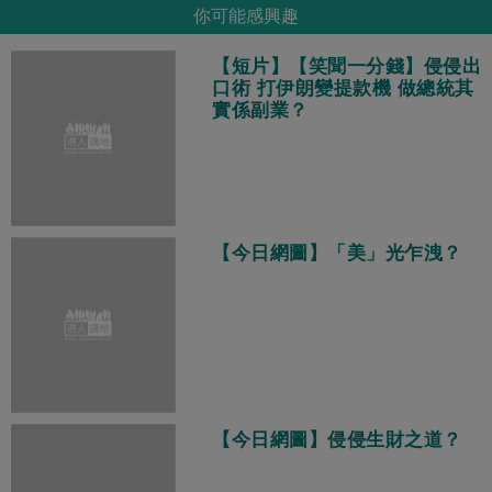
你可能感興趣
【短片】【笑聞一分錢】侵侵出
口術 打伊朗變提款機 做總統其
實係副業？
【今日網圖】「美」光乍洩？
【今日網圖】侵侵生財之道？