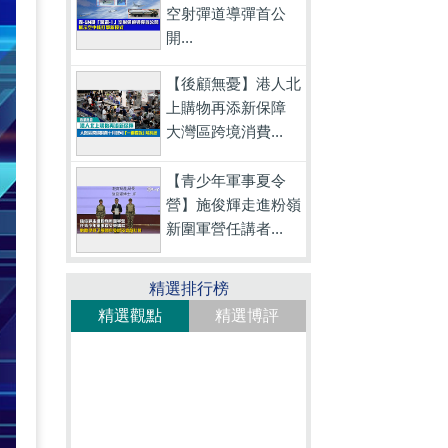
空射彈道導彈首公
開...
【後顧無憂】港人北
上購物再添新保障
大灣區跨境消費...
【青少年軍事夏令
營】施俊輝走進粉嶺
新圍軍營任講者...
精選排行榜
精選觀點
精選博評