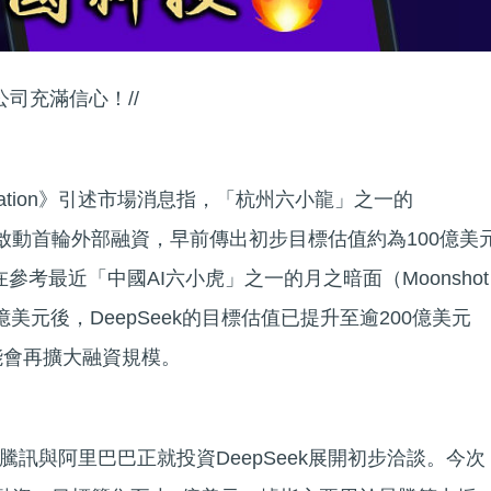
公司充滿信心！//
ormation》引述市場消息指，「杭州六小龍」之一的
）擬啟動首輪外部融資，早前傳出初步目標估值約為100億美
在參考最近「中國AI六小虎」之一的月之暗面（Moonshot
億美元後，DeepSeek的目標估值已提升至逾200億美元
能會再擴大融資規模。
訊與阿里巴巴正就投資DeepSeek展開初步洽談。今次