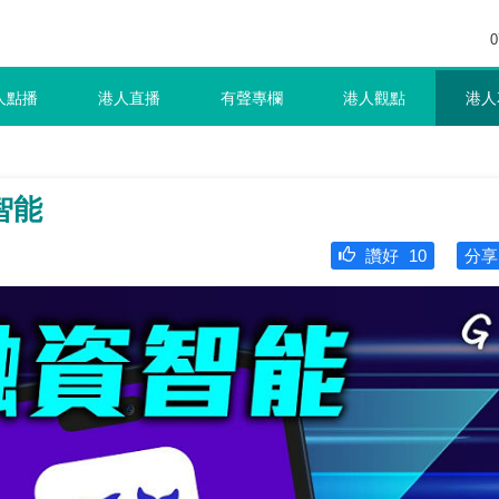
0
人點播
港人直播
有聲專欄
港人觀點
港人
智能
讚好
10
分享