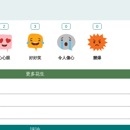
2
3
0
0
心心眼
好好笑
令人傷心
嬲爆
更多花生
評論