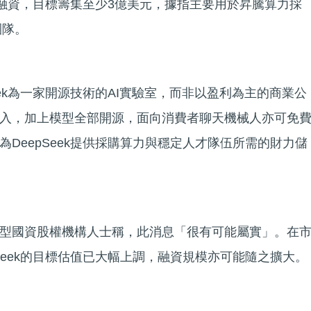
尋求融資，目標籌集至少3億美元，據指主要用於昇騰算力採
團隊。
eek為一家開源技術的AI實驗室，而非以盈利為主的商業公
入，加上模型全部開源，面向消費者聊天機械人亦可免
DeepSeek提供採購算力與穩定人才隊伍所需的財力儲
型國資股權機構人士稱，此消息「很有可能屬實」。在
Seek的目標估值已大幅上調，融資規模亦可能隨之擴大。