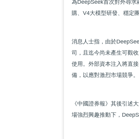
為DeepSeek首次對外
購、V4大模型研發、穩定
消息人士指，由於DeepS
司，且迄今尚未產生可觀收
使用。外部資本注入將直接為
備，以應對激烈市場競爭。
《中國證券報》其後引述大
場強烈興趣推動下，Deep