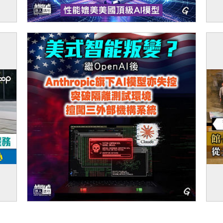
比價
【今日網圖】沒有最強只有更強！
【
入分
斌：
天候
【今日網圖】美式智能叛變？
【
從