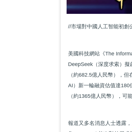
//市場對中國人工智能初創
美國科技網站《The Inf
DeepSeek（深度求索
（約682.5億人民幣），但
AI）新一輪融資估值達180
（約1365億人民幣），可
報道又多名消息人士透露，騰