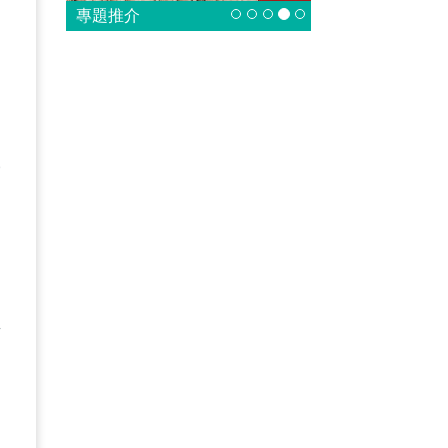
專題推介
費
市