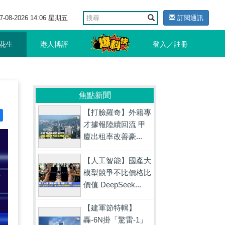
7-08-2026 14:06 星期五
訂閱通訊
花生
港人博評
登入／註冊
焦點新聞
【打臉羅奇】外籍專
才據報陸續回流 甲
廈出租率改善豪...
【人工智能】國產大
模型競爭不比價格比
價值 DeepSeek...
【建軍節特輯】
轟-6N掛「驚雷-1」