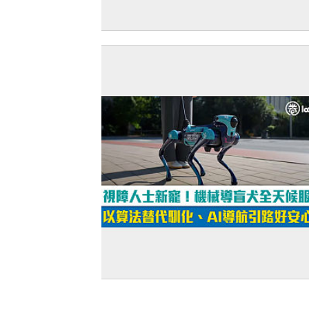
【人工智能】國產大模型競爭不比價格
值 DeepSeek調高API價格、阿里擬推收
成策略
【短片】視障人士新寵！機械導盲犬全
服務 以算法替代馴化、AI導航引路好安心