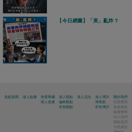
【今日網圖】「美」亂炸？
焦點新聞
港人點播
有聲專欄
港人觀點
港人花生
港人博評
關於我們
港人直播
編輯觀點
博客館
私隱聲明
所有觀點
所有博評
免責條款
版權聲明
加入我們
聯絡我們
刊登廣告