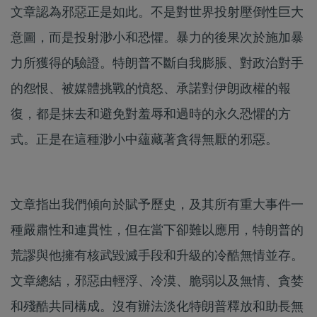
文章認為邪惡正是如此。不是對世界投射壓倒性巨大
意圖，而是投射渺小和恐懼。暴力的後果次於施加暴
力所獲得的驗證。特朗普不斷自我膨脹、對政治對手
的怨恨、被媒體挑戰的憤怒、承諾對伊朗政權的報
復，都是抹去和避免對羞辱和過時的永久恐懼的方
式。正是在這種渺小中蘊藏著貪得無厭的邪惡。
文章指出我們傾向於賦予歷史，及其所有重大事件一
種嚴肅性和連貫性，但在當下卻難以應用，特朗普的
荒謬與他擁有核武毀滅手段和升級的冷酷無情並存。
文章總結，邪惡由輕浮、冷漠、脆弱以及無情、貪婪
和殘酷共同構成。沒有辦法淡化特朗普釋放和助長無