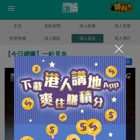
主頁
焦點新聞
港人點播
港人直播
有聲專欄
港人觀點
港人花生
港人博評
【今日網圖】一針見血
讚好
13
分享