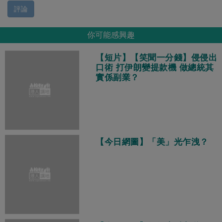
評論
你可能感興趣
【短片】【笑聞一分錢】侵侵出
口術 打伊朗變提款機 做總統其
實係副業？
【今日網圖】「美」光乍洩？