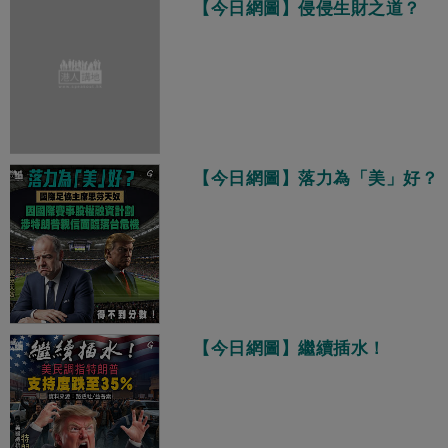
【今日網圖】侵侵生財之道？
【今日網圖】落力為「美」好？
【今日網圖】繼續插水！