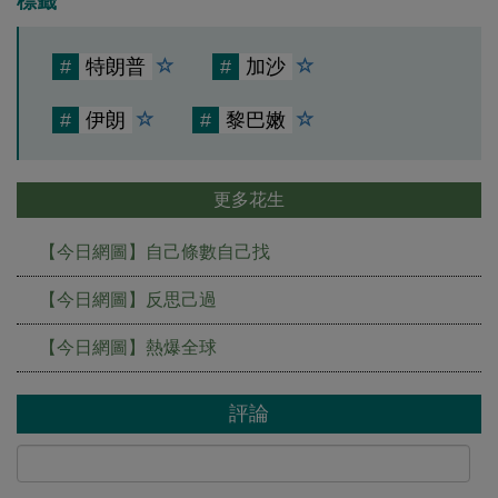
標籤
#
特朗普
#
加沙
#
伊朗
#
黎巴嫩
更多花生
【今日網圖】自己條數自己找
【今日網圖】反思己過
【今日網圖】熱爆全球
評論