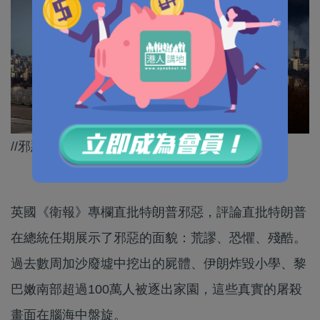
//邪惡獨裁者要為世界衝突﹑戰亂找數//
英國《衛報》專欄直批特朗普邪惡，評論直批特朗普
在總統任期展示了邪惡的面貌：荒謬、恐懼、殘酷。
過去數周加沙廢墟中挖出的屍體、伊朗炸毀小學、黎
巴嫩南部超過100萬人被逐出家園，這些真實的屠殺
畫面在腦海中盤旋。