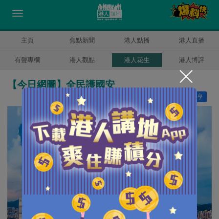
主頁
焦點新聞
港人點播
港人直播
有聲專欄
港人觀點
港人花生
港人博評
【今日網圖】全民護國安
讚好
9
分享