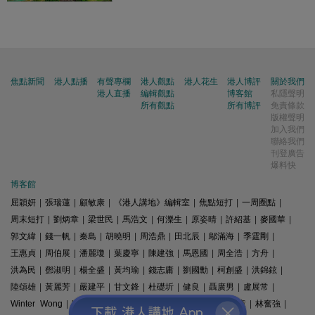
焦點新聞
港人點播
有聲專欄
港人觀點
港人花生
港人博評
關於我們
港人直播
編輯觀點
博客館
私隱聲明
所有觀點
所有博評
免責條款
版權聲明
加入我們
聯絡我們
刊登廣告
爆料快
博客館
屈穎妍
|
張瑞蓮
|
顧敏康
|
《港人講地》編輯室
|
焦點短打
|
一周圈點
|
周末短打
|
劉炳章
|
梁世民
|
馬浩文
|
何濼生
|
原姿晴
|
許紹基
|
麥國華
|
郭文緯
|
錢一帆
|
秦島
|
胡曉明
|
周浩鼎
|
田北辰
|
鄔滿海
|
季霆剛
|
王惠貞
|
周伯展
|
潘麗瓊
|
葉慶寧
|
陳建強
|
馬恩國
|
周全浩
|
方舟
|
洪為民
|
鄧淑明
|
楊全盛
|
黃均瑜
|
錢志庸
|
劉國勳
|
柯創盛
|
洪錦鉉
|
陸頌雄
|
黃麗芳
|
嚴建平
|
甘文鋒
|
杜礎圻
|
健良
|
聶廣男
|
盧展常
|
Winter Wong
|
K2
|
梁文新
|
羅崑
|
姚銘
|
陳志豪
|
精選文章
|
林奮強
|