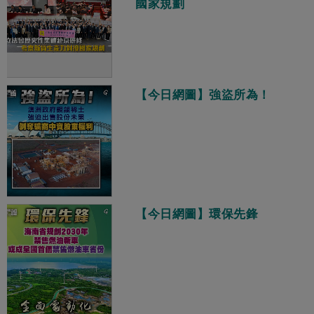
國家規劃
【今日網圖】強盜所為！
【今日網圖】環保先鋒