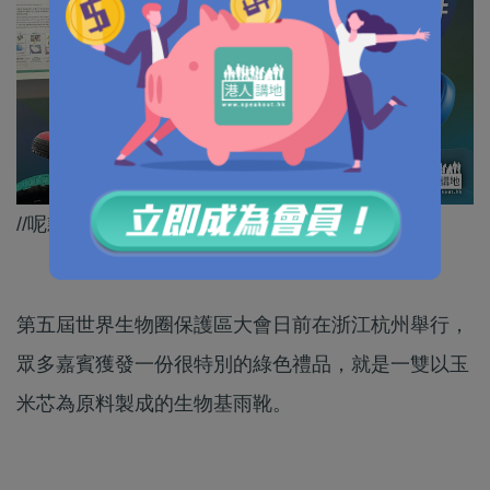
//呢款玉米雨靴仲帶有一股玉米香！//
第五屆世界生物圈保護區大會日前在浙江杭州舉行，
眾多嘉賓獲發一份很特別的綠色禮品，就是一雙以玉
米芯為原料製成的生物基雨靴。