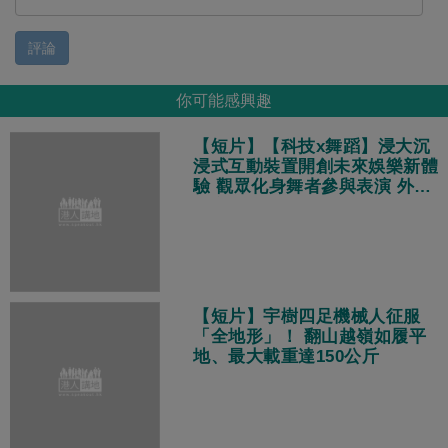
評論
你可能感興趣
【短片】【科技x舞蹈】浸大沉
浸式互動裝置開創未來娛樂新體
驗 觀眾化身舞者參與表演 外國
遊客：體驗非常酷！
【短片】宇樹四足機械人征服
「全地形」！ 翻山越嶺如履平
地、最大載重達150公斤