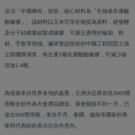
這項「中國獨有」技術，核心材料為「生物基衣康酸
酯橡膠」。該材料以玉米芯等生物質為原料，經發酵
及分子結構重組製成橡膠，可廣泛應用於輪胎、鞋
材、手套等領域。據研發該技術的中國工程院院士張
立群團隊測算，每生產1噸衣康酸酯橡膠，可減少碳
排放1.4噸。
為迎接來自世界各地的嘉賓，王洲決定將首批3000雙
雨靴全部作為大會禮品贈送。展會開放不到一天，已
送出500雙雨靴，來自不丹、泰國、越南等國家的專
家和代表紛紛表示出合作意向。