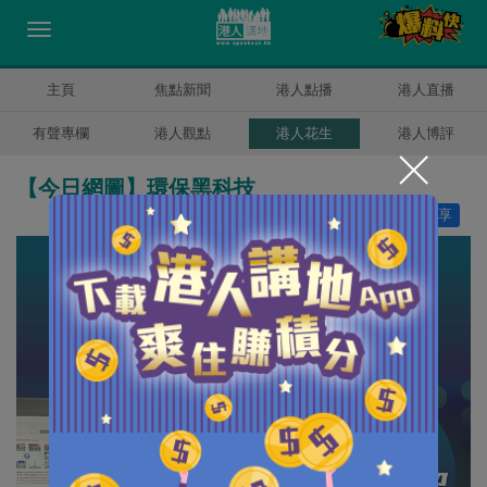
主頁
焦點新聞
港人點播
港人直播
有聲專欄
港人觀點
港人花生
港人博評
【今日網圖】環保黑科技
讚好
29
分享