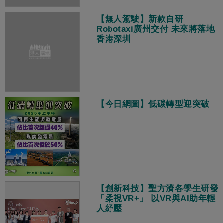
【無人駕駛】新款自研
Robotaxi廣州交付 未來將落地
香港深圳
【今日網圖】低碳轉型迎突破
【創新科技】聖方濟各學生研發
「柔視VR+」 以VR與AI助年輕
人紓壓