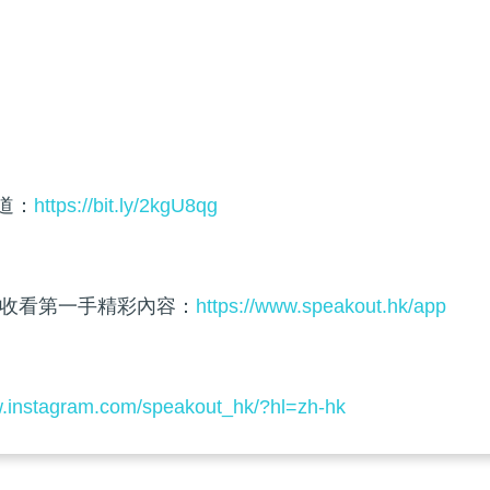
頻道：
https://bit.ly/2kgU8qg
收看第一手精彩內容：
https://www.speakout.hk/app
w.instagram.com/speakout_hk/?hl=zh-hk