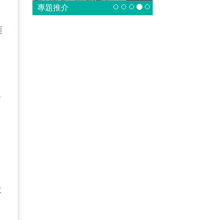
專題推介
涯
強
麼
的
不