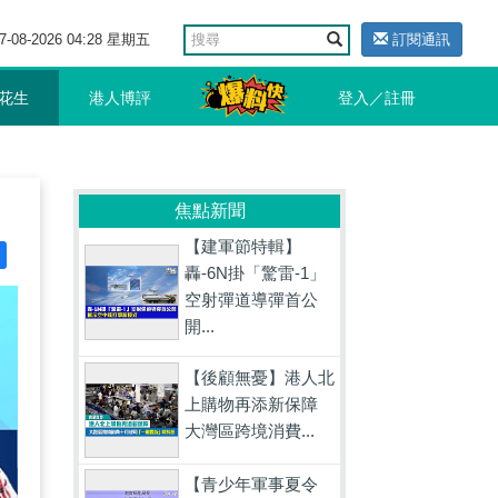
7-08-2026 04:28 星期五
訂閱通訊
花生
港人博評
登入／註冊
焦點新聞
【建軍節特輯】
轟-6N掛「驚雷-1」
空射彈道導彈首公
開...
【後顧無憂】港人北
上購物再添新保障
大灣區跨境消費...
【青少年軍事夏令