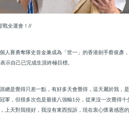
迎戰全運會！//
個人賽勇奪隊史首金兼成為「世一」的香港劍手蔡俊彥
他表示自己已完成生涯終極目標。
涯總是覺得只差一點，有好多天會覺得，這天屬於我，
冠軍，但很多次也是最後八強輸1分，從來沒一次覺得十
，上天對我很好，我沒有東西投訴，現在衷心懷著感恩