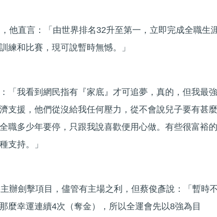
一，他直言：「由世界排名32升至第一，立即完成全職生
訓練和比賽，現可說暫時無憾。」
：「我看到網民指有『家底』才可追夢，真的，但我最
濟支援，他們從沒給我任何壓力，從不會說兒子要有甚
全職多少年要停，只跟我說喜歡便用心做。有些很富裕
種支持。」
將主辦劍擊項目，儘管有主場之利，但蔡俊彥說：「暫時
那麼幸運連續4次（奪金），所以全運會先以8強為目