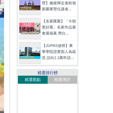
營】施俊輝走進粉嶺
新圍軍營任講者...
【名家匯聚】「今朝
更好看」名家作品展
會展揭幕 齊白...
【JUPAS放榜】東
華學院證實因人為疏
忽 誤向1.1萬申請...
精選排行榜
精選觀點
精選博評