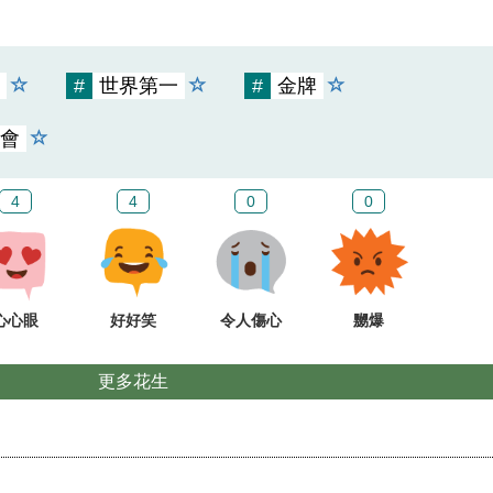
#
世界第一
#
金牌
會
4
4
0
0
心心眼
好好笑
令人傷心
嬲爆
更多花生