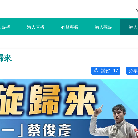
0
人點播
港人直播
有聲專欄
港人觀點
港人
歸來
讚好
17
分享