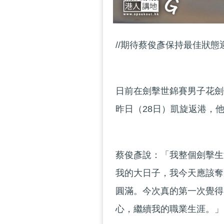
//期待蔡俊彥保持最佳狀態
日前在劍擊世錦賽男子花劍
昨日（28日）凱旋返港，
蔡俊彥說：「我整個劍擊生
我的大日子，我今天應該奪
圓滿。今次真的第一次覺得
心，繼續我的職業生涯。」