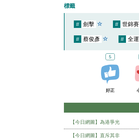
標籤
#
劍擊
#
世錦賽
#
蔡俊彥
#
全運
5
好正
【今日網圖】為港爭光
【今日網圖】直斥其非