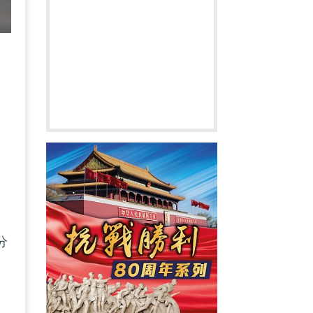
，
是
分
的