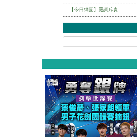
【今日網圖】嚴詞斥責