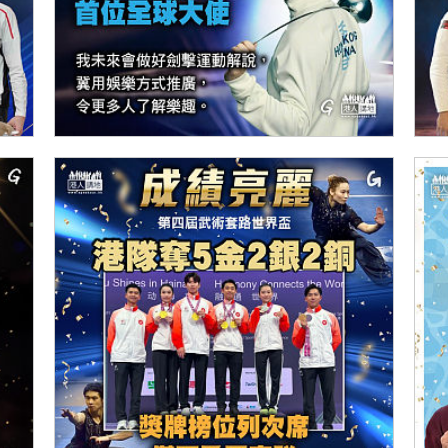
【今日網圖】點讚男神
【