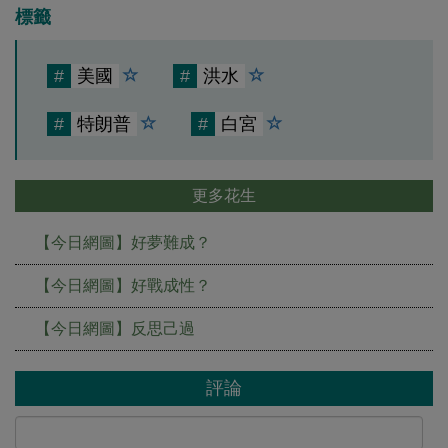
標籤
#
美國
#
洪水
#
特朗普
#
白宮
更多花生
【今日網圖】好夢難成？
【今日網圖】好戰成性？
【今日網圖】反思己過
評論