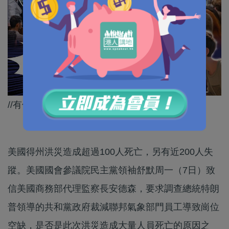
//有個咁嘅政府，美國人真係要自求多福！//
美國得州洪災造成超過100人死亡，另有近200人失
蹤。美國國會參議院民主黨領袖舒默周一（7日）致
信美國商務部代理監察長安德森，要求調查總統特朗
普領導的共和黨政府裁減聯邦氣象部門員工導致崗位
空缺，是否是此次洪災造成大量人員死亡的原因之