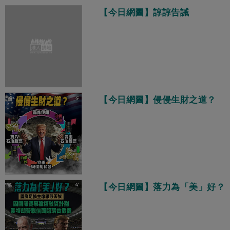
【今日網圖】諄諄告誡
【今日網圖】侵侵生財之道？
【今日網圖】落力為「美」好？