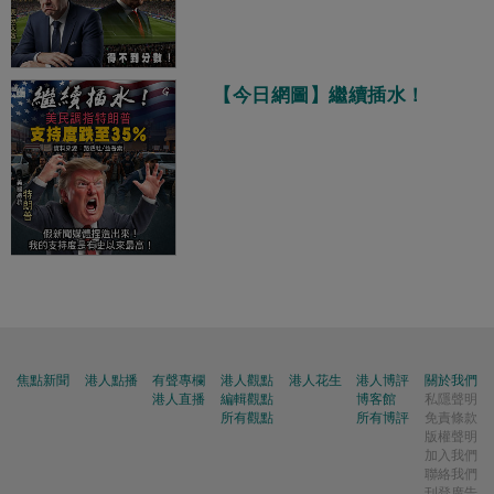
【今日網圖】繼續插水！
焦點新聞
港人點播
有聲專欄
港人觀點
港人花生
港人博評
關於我們
港人直播
編輯觀點
博客館
私隱聲明
所有觀點
所有博評
免責條款
版權聲明
加入我們
聯絡我們
刊登廣告