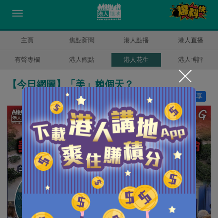
主頁
焦點新聞
港人點播
港人直播
有聲專欄
港人觀點
港人花生
港人博評
【今日網圖】「美」賴個天？
讚好
25
分享