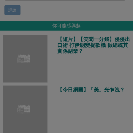
評論
你可能感興趣
【短片】【笑聞一分錢】侵侵出
口術 打伊朗變提款機 做總統其
實係副業？
【今日網圖】「美」光乍洩？