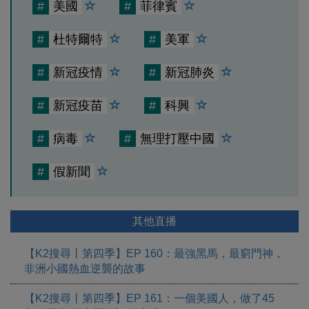
#
美國
#
菲律賓
#
杜特爾特
#
美軍
#
新冠疫情
#
新冠肺炎
#
新冠疫苗
#
科興
#
病毒
#
無理打壓中國
#
假新聞
其他直播
【K2搜尋丨第四季】EP 160：最強黑馬，最窮門神，
非洲小國熱血逆襲的故事
【K2搜尋丨第四季】EP 161：一個美國人，做了45