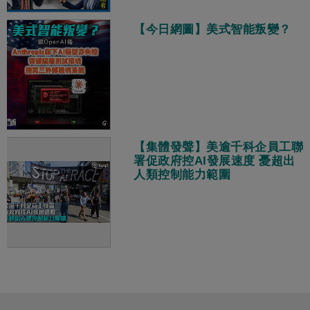
【今日網圖】美式智能叛變？
【集體發聲】美逾千科企員工聯
署促政府控AI發展速度 憂超出
人類控制能力範圍