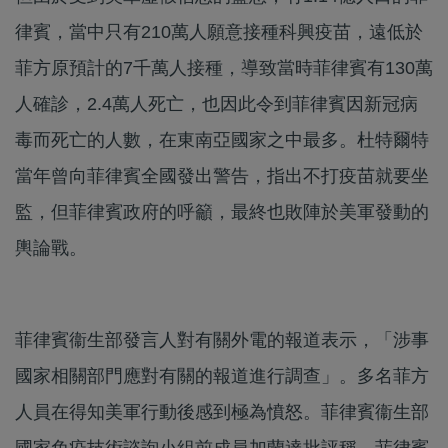
律賓，當中只有210萬人願意接種科興疫苗，遠低於
菲方原預計的7千萬人接種，導致當時菲律賓有130萬
人確診，2.4萬人死亡，也因此令到菲律賓因新冠病
毒而死亡的人數，在東南亞國家之中最多。杜特爾特
當年曾向菲律賓全國發出警告，指出不打疫苗就要坐
監，但菲律賓政府的呼籲，最終也敗陣於美軍發動的
輿論戰。
菲律賓衞生部發言人對有關外電的報道表示，「涉事
國家相關部門應對有關的報道進行調查」。多名菲方
人員在得知美軍行動後感到極為憤怒。菲律賓衞生部
國家免疫技術諮詢小組前成員加蘭達批評稱，菲律賓