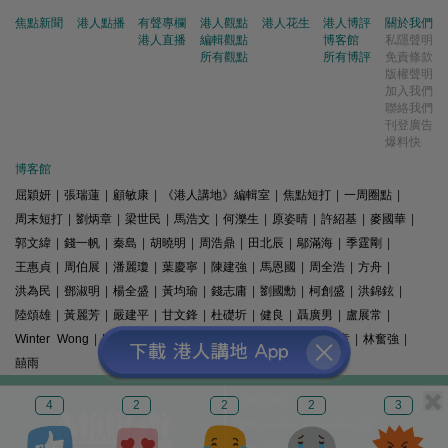
焦點新聞
港人點播
有聲專欄
港人觀點
港人花生
港人博評
關於我們
港人直播
編輯觀點
博客館
私隱聲明
所有觀點
所有博評
免責條款
版權聲明
加入我們
聯絡我們
刊登廣告
爆料快
博客館
屈穎妍
|
張瑞蓮
|
顧敏康
|
《港人講地》編輯室
|
焦點短打
|
一周圈點
|
周末短打
|
劉炳章
|
梁世民
|
馬浩文
|
何濼生
|
原姿晴
|
許紹基
|
麥國華
|
郭文緯
|
錢一帆
|
秦島
|
胡曉明
|
周浩鼎
|
田北辰
|
鄔滿海
|
季霆剛
|
王惠貞
|
周伯展
|
潘麗瓊
|
葉慶寧
|
陳建強
|
馬恩國
|
周全浩
|
方舟
|
洪為民
|
鄧淑明
|
楊全盛
|
黃均瑜
|
錢志庸
|
劉國勳
|
柯創盛
|
洪錦鉉
|
陸頌雄
|
黃麗芳
|
嚴建平
|
甘文鋒
|
杜礎圻
|
健良
|
聶廣男
|
盧展常
|
Winter Wong
|
K2
|
梁文新
|
羅崑
|
姚銘
|
陳志豪
|
精選文章
|
林奮強
|
囍雨
© 港人講地
4
2
2
2
3
電郵: speakout@speakout.hk