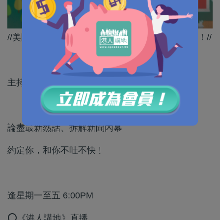
//美國呢班反華政客真係喪盡天良，毫無道德底線！//
主持：周潔莹
論盡最新熱話、拆解新聞內幕
約定你，和你不吐不快﹗
逢星期一至五 6:00PM
⭕《港人講地》直播