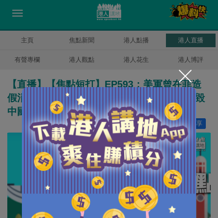
主頁
焦點新聞
港人點播
港人直播
有聲專欄
港人觀點
港人花生
港人博評
【直播】【焦點短打】EP593：美軍曾在菲造
假消息抹黑科興疫苗 罔顧數萬人枉死只為詆毀
中國
讚好
16
分享