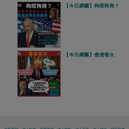
【今日網圖】狗咬狗骨？
【今日網圖】侵侵發火