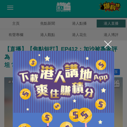
主頁
焦點新聞
港人點播
港人直播
有聲專欄
港人觀點
港人花生
港人博評
【直播】【焦點短打】EP412：加沙被專家評
為「露天監獄」 西方社會不准人同情巴勒斯
坦？
讚好
25
分享