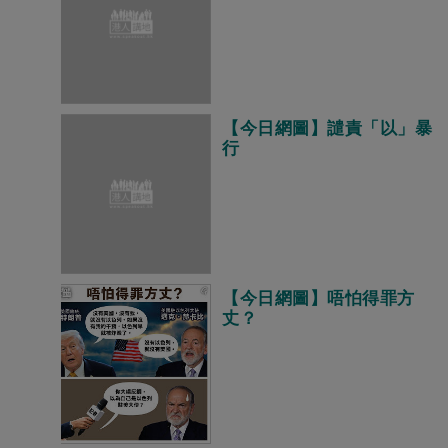
【今日網圖】譴責「以」暴
行
【今日網圖】唔怕得罪方
丈？