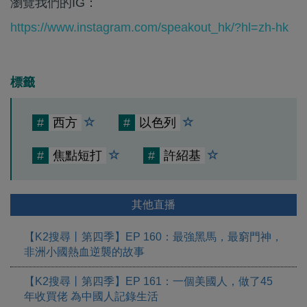
瀏覽我們的IG：
https://www.instagram.com/speakout_hk/?hl=zh-hk
標籤
#
西方
#
以色列
#
焦點短打
#
許紹基
其他直播
【K2搜尋丨第四季】EP 160：最強黑馬，最窮門神，
非洲小國熱血逆襲的故事
【K2搜尋丨第四季】EP 161：一個美國人，做了45
年收買佬 為中國人記錄生活