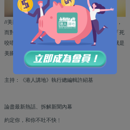
//美國對以色列證據確鑿的「種族隔離」不聞不問，
而對根本不存在的所謂新疆「種族滅絕」，卻是「死
咬唔放」，甚至以此為由濫施非法單邊制裁。這就是
美國！//
主持：《港人講地》執行總編輯許紹基
論盡最新熱話、拆解新聞內幕
約定你，和你不吐不快﹗