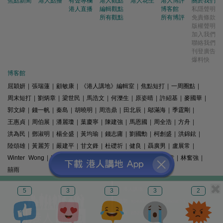
焦點新聞
港人點播
有聲專欄
港人觀點
港人花生
港人博評
關於我們
港人直播
編輯觀點
博客館
私隱聲明
所有觀點
所有博評
免責條款
版權聲明
加入我們
聯絡我們
刊登廣告
爆料快
博客館
屈穎妍
|
張瑞蓮
|
顧敏康
|
《港人講地》編輯室
|
焦點短打
|
一周圈點
|
周末短打
|
劉炳章
|
梁世民
|
馬浩文
|
何濼生
|
原姿晴
|
許紹基
|
麥國華
|
郭文緯
|
錢一帆
|
秦島
|
胡曉明
|
周浩鼎
|
田北辰
|
鄔滿海
|
季霆剛
|
王惠貞
|
周伯展
|
潘麗瓊
|
葉慶寧
|
陳建強
|
馬恩國
|
周全浩
|
方舟
|
洪為民
|
鄧淑明
|
楊全盛
|
黃均瑜
|
錢志庸
|
劉國勳
|
柯創盛
|
洪錦鉉
|
陸頌雄
|
黃麗芳
|
嚴建平
|
甘文鋒
|
杜礎圻
|
健良
|
聶廣男
|
盧展常
|
Winter Wong
|
K2
|
梁文新
|
羅崑
|
姚銘
|
陳志豪
|
精選文章
|
林奮強
|
囍雨
© 港人講地
5
3
3
3
2
電郵: speakout@speakout.hk
傳真: 85228041301