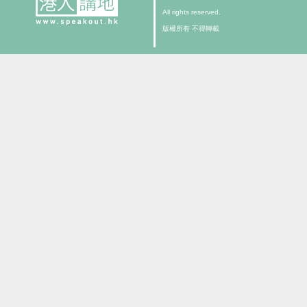
All rights reserved.
版權所有 不得轉載