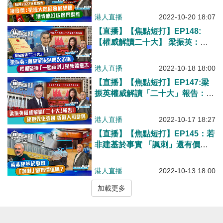
把握大灣區發展契機 港青應打破
邊界思維
港人直播
2022-10-20 18:07
【直播】【焦點短打】EP148:
【權威解讀二十大】 梁振英：有
望解決深層次矛盾 長期堅持「一
國兩制」是集體意志
港人直播
2022-10-18 18:00
【直播】【焦點短打】EP147:梁
振英權威解讀「二十大」報告：建
現代化強國 香港人可參與
港人直播
2022-10-17 18:27
【直播】【焦點短打】EP145：若
非建基於事實 「諷刺」還有價值
嗎？
港人直播
2022-10-13 18:00
加載更多