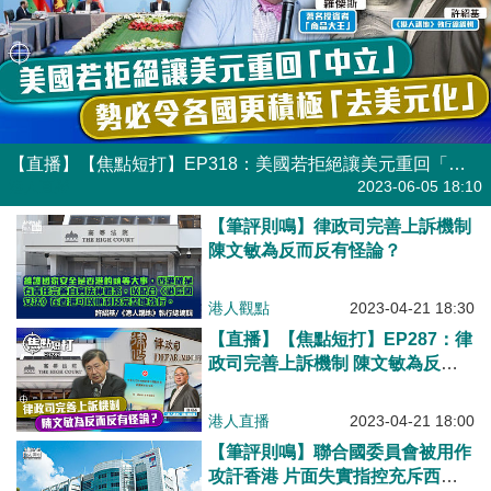
【直播】【焦點短打】EP318：美國若拒絕讓美元重回「中立」 勢必令各國更積極「去美元化」
港人直播
2023-06-05 18:10
【筆評則鳴】律政司完善上訴機制
陳文敏為反而反有怪論？
港人觀點
2023-04-21 18:30
【直播】【焦點短打】EP287：律
政司完善上訴機制 陳文敏為反而
反有怪論？
港人直播
2023-04-21 18:00
【筆評則鳴】聯合國委員會被用作
攻訐香港 片面失實指控充斥西方