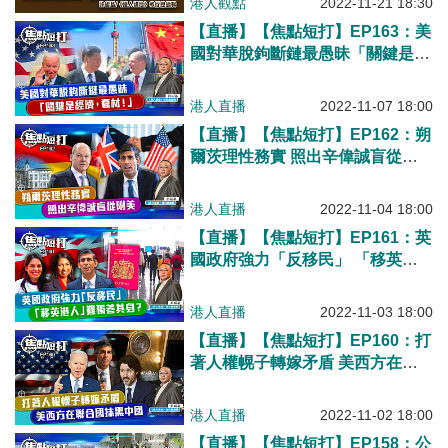
港人觀點
2022-11-21 18:30
【直播】【焦點短打】EP163：美
國對華脫鉤斷鏈最愚昧「關鍵是經
濟，蠢材！」
港人直播
2022-11-07 18:00
【直播】【焦點短打】EP162：朔
爾茨理性務實 照出辛偉誠盲從附
美
港人直播
2022-11-04 18:00
【直播】【焦點短打】EP161：英
國政府強力「反移民」 「移英港
人」難獨善其身
港人直播
2022-11-03 18:00
【直播】【焦點短打】EP160：打
著人權幌子轉嫁矛盾 美西方在聯
合國抹黑中國
港人直播
2022-11-02 18:00
【直播】【焦點短打】EP158：公