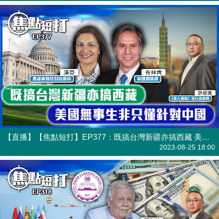
【直播】【焦點短打】EP377：既搞台灣新疆亦搞西藏 美國無事生非只懂針對中國
港人直播
2023-08-25 18:00