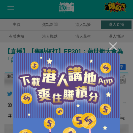
主頁
焦點新聞
港人點播
港人直播
有聲專欄
港人觀點
港人花生
港人博評
【直播】【焦點短打】EP301：藉世衞大會為
「台獨」張目 布林肯輕諾寡信曲解「一中」
讚好
14
分享