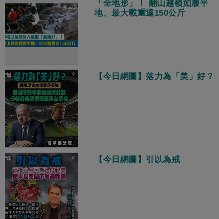
「全地形」！ 翻山越嶺如履平
地、最大載重達150公斤
【今日網圖】落力為「美」好？
【今日網圖】引以為戒