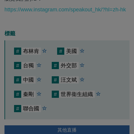
https://www.instagram.com/speakout_hk/?hl=zh-hk
標籤
#
布林肯
#
美國
#
台獨
#
外交部
#
中國
#
汪文斌
#
秦剛
#
世界衞生組織
#
聯合國
其他直播