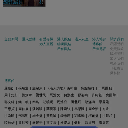
焦點新聞
港人點播
有聲專欄
港人觀點
港人花生
港人博評
關於我們
港人直播
編輯觀點
博客館
私隱聲明
所有觀點
所有博評
免責條款
版權聲明
加入我們
聯絡我們
刊登廣告
爆料快
博客館
屈穎妍
|
張瑞蓮
|
顧敏康
|
《港人講地》編輯室
|
焦點短打
|
一周圈點
|
周末短打
|
劉炳章
|
梁世民
|
馬浩文
|
何濼生
|
原姿晴
|
許紹基
|
麥國華
|
郭文緯
|
錢一帆
|
秦島
|
胡曉明
|
周浩鼎
|
田北辰
|
鄔滿海
|
季霆剛
|
王惠貞
|
周伯展
|
潘麗瓊
|
葉慶寧
|
陳建強
|
馬恩國
|
周全浩
|
方舟
|
洪為民
|
鄧淑明
|
楊全盛
|
黃均瑜
|
錢志庸
|
劉國勳
|
柯創盛
|
洪錦鉉
|
陸頌雄
|
黃麗芳
|
嚴建平
|
甘文鋒
|
杜礎圻
|
健良
|
聶廣男
|
盧展常
|