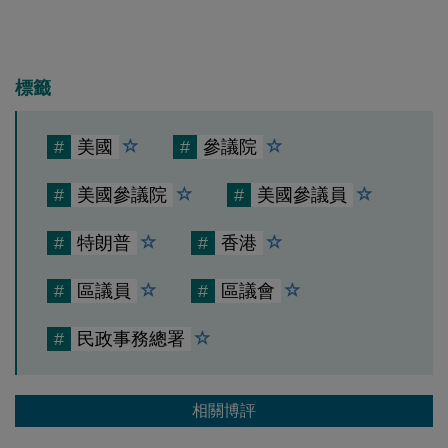
標籤
#
美國
#
參議院
#
美國參議院
#
美國參議員
#
特朗普
#
香港
#
區議員
#
區議會
#
民政事務總署
相關博評