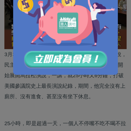
3月31日晚上7時，美國參議院上演一幕破紀錄演說，
民主黨聯邦參議員布克（Cory Booker）由這一刻開
始展開馬拉松演說，一講，就25小時又6分鐘，打破
美國參議院史上最長演說紀錄，期間，他完全沒有上
廁所、沒有進食、甚至沒有坐下休息。
25小時，即是超過一天，一個人不停嘴不吃不喝不拉