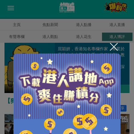
主頁
焦點新聞
港人點播
港人直播
有聲專欄
港人觀點
港人花生
港人博評
屈穎妍，香港知名專欄作家，畢業於
香港中文大學中文系，曾任編劇、教
師、記者、周刊副總編輯和雜誌顧
問，著有《怪獸家長》一書，文章深
受港爸港媽歡迎。
屈穎妍
作者其他博評
【獨家文章】由25小時到零秒
讚好
33
分享