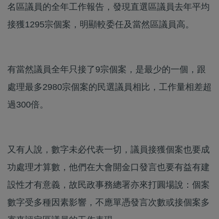
名區議員的全年工作報告，發現直選區議員去年平均
接獲1295宗個案，明顯較委任及當然區議員高。
有當然議員全年只接了9宗個案，是最少的一個，跟
處理最多2980宗個案的民選議員相比，工作量相差超
過300倍。
又有人說，數字未必代表一切，議員接獲個案也要成
功處理才算數，他們在大會開金口發言也要有益有建
設性才有意義，故民政事務總署亦來打圓場說：個案
數字受多種因素影響，不應單憑發言次數或接個案多