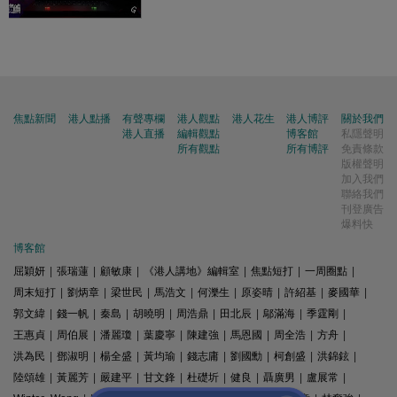
焦點新聞
港人點播
有聲專欄
港人觀點
港人花生
港人博評
關於我們
港人直播
編輯觀點
博客館
私隱聲明
所有觀點
所有博評
免責條款
版權聲明
加入我們
聯絡我們
刊登廣告
爆料快
博客館
屈穎妍
|
張瑞蓮
|
顧敏康
|
《港人講地》編輯室
|
焦點短打
|
一周圈點
|
周末短打
|
劉炳章
|
梁世民
|
馬浩文
|
何濼生
|
原姿晴
|
許紹基
|
麥國華
|
郭文緯
|
錢一帆
|
秦島
|
胡曉明
|
周浩鼎
|
田北辰
|
鄔滿海
|
季霆剛
|
王惠貞
|
周伯展
|
潘麗瓊
|
葉慶寧
|
陳建強
|
馬恩國
|
周全浩
|
方舟
|
洪為民
|
鄧淑明
|
楊全盛
|
黃均瑜
|
錢志庸
|
劉國勳
|
柯創盛
|
洪錦鉉
|
陸頌雄
|
黃麗芳
|
嚴建平
|
甘文鋒
|
杜礎圻
|
健良
|
聶廣男
|
盧展常
|