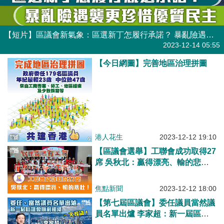
【短片】區議會新氣象：區選新丁怎履行承諾？ 暴亂險遇襲更珍惜優質民主
港人點播
2023-12-14 05:55
【今日網圖】完善地區治理拼圖
港人花生
2023-12-12 19:10
【區議會選舉】工聯會成功取得27
席 吳秋北：贏得漂亮、輸的悲
壯！
焦點新聞
2023-12-12 18:00
【第七屆區議會】委任議員當然議
員名單出爐 李家超：新一屆區議