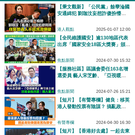
【秉文觀新】「公民黨」餘孽淪國
安通緝犯 劉珈汶妄想詐傻扮懵側
側膊？
港人觀點
2025-01-07 12:00
【全民維護國安】逾130地區代表
出席「國家安全18區大獎賽」頒獎
禮 國安片200萬收視 21萬人次參
賽 「最具人氣獎」大埔區奪冠 83
焦點新聞
2024-07-30 15:32
位市民獲個人獎 梁振英：盼市民
【服務社區】區議會委任163名增
當好國家安全守護人 鄧炳強：國
選委員 藝人宋芝齡、「亞視暖
民身份認同對維護國家安全至關重
男」黃守東上榜 民政事務總署：
要
用人唯才
焦點新聞
2024-07-26 15:21
【短片】【有聲專欄】健良：移英
港人發動投票有陰謀？ 搞亂政壇
英國政客有排受
有聲專欄
2024-04-30 16:30
【短片】【香港好去處】一起去東