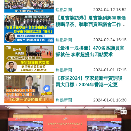
逾150區議員出席齊心推廣國安教
育進入社區
焦點新聞
2024-04-12 15:52
【夏寶龍訪港】夏寶龍到將軍澳酒
樓喝早茶、聽取西貢區議會工作匯
報、獅子山下合照留念大讚「好
棒」
焦點新聞
2024-02-24 16:15
【最後一塊拼圖】470名區議員宣
誓就任 李家超提出四點要求
焦點新聞
2024-01-01 17:15
【喜迎2024】李家超新年賀詞談
兩大目標：2024年香港一定更勝
從前
焦點新聞
2024-01-01 16:30