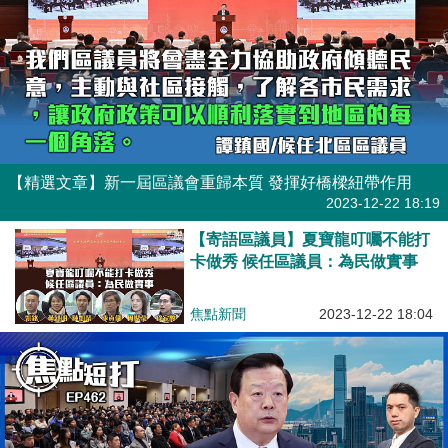
【精選文章】新一屆區議會重歸本質 發揮好橋樑紐帶作用
港人博評
|
譚鎮國
2023-12-22 18:19
【寄語區議員】夏寶龍叮囑不能打
卡做秀 候任區議員：為民做實事
焦點新聞
2023-12-22 18:04