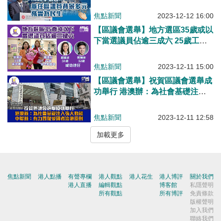
會務實為民生
焦點新聞
2023-12-12 16:00
【區議會選舉】地方選區35歲或以
下當選議員佔逾三成六 25歲工聯
會周潔莹最年輕、賴嘉汶何坤洲郭
芙蓉成功連任
焦點新聞
2023-12-11 15:00
【區議會選舉】祝賀區議會選舉成
功舉行 港澳辦：為社會基礎注入
強大動能 中聯辦：有力貫徹「愛
國者治港」原則 國安公署：香港
焦點新聞
2023-12-11 12:58
正走出「泛政治化泥沼」
加載更多
焦點新聞
港人點播
有聲專欄
港人觀點
港人花生
港人博評
關於我們
港人直播
編輯觀點
博客館
私隱聲明
所有觀點
所有博評
免責條款
版權聲明
加入我們
聯絡我們