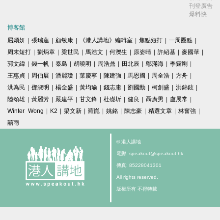
刊登廣告
爆料快
博客館
屈穎妍
|
張瑞蓮
|
顧敏康
|
《港人講地》編輯室
|
焦點短打
|
一周圈點
|
周末短打
|
劉炳章
|
梁世民
|
馬浩文
|
何濼生
|
原姿晴
|
許紹基
|
麥國華
|
郭文緯
|
錢一帆
|
秦島
|
胡曉明
|
周浩鼎
|
田北辰
|
鄔滿海
|
季霆剛
|
王惠貞
|
周伯展
|
潘麗瓊
|
葉慶寧
|
陳建強
|
馬恩國
|
周全浩
|
方舟
|
洪為民
|
鄧淑明
|
楊全盛
|
黃均瑜
|
錢志庸
|
劉國勳
|
柯創盛
|
洪錦鉉
|
陸頌雄
|
黃麗芳
|
嚴建平
|
甘文鋒
|
杜礎圻
|
健良
|
聶廣男
|
盧展常
|
Winter Wong
|
K2
|
梁文新
|
羅崑
|
姚銘
|
陳志豪
|
精選文章
|
林奮強
|
囍雨
© 港人講地
電郵: speakout@speakout.hk
傳真: 85228041301
All rights reserved.
版權所有 不得轉載