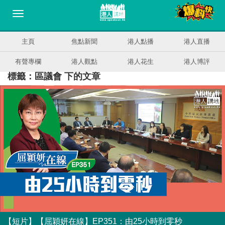
主頁
焦點新聞
港人點播
港人直播
有聲專欄
港人觀點
港人花生
港人博評
標籤：區議會 下的文章
【短片】【屈穎妍在線】EP351：由25小時到零秒