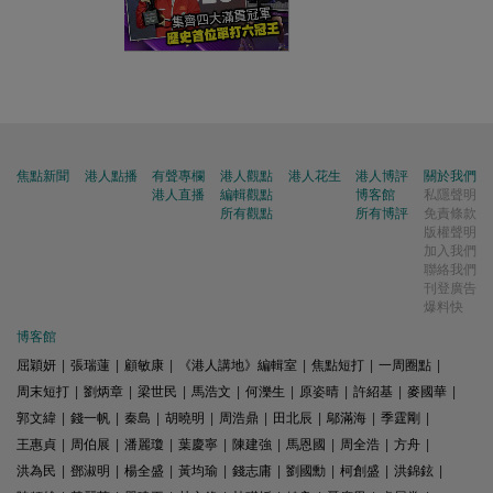
焦點新聞
港人點播
有聲專欄
港人觀點
港人花生
港人博評
關於我們
港人直播
編輯觀點
博客館
私隱聲明
所有觀點
所有博評
免責條款
版權聲明
加入我們
聯絡我們
刊登廣告
爆料快
博客館
屈穎妍
|
張瑞蓮
|
顧敏康
|
《港人講地》編輯室
|
焦點短打
|
一周圈點
|
周末短打
|
劉炳章
|
梁世民
|
馬浩文
|
何濼生
|
原姿晴
|
許紹基
|
麥國華
|
郭文緯
|
錢一帆
|
秦島
|
胡曉明
|
周浩鼎
|
田北辰
|
鄔滿海
|
季霆剛
|
王惠貞
|
周伯展
|
潘麗瓊
|
葉慶寧
|
陳建強
|
馬恩國
|
周全浩
|
方舟
|
洪為民
|
鄧淑明
|
楊全盛
|
黃均瑜
|
錢志庸
|
劉國勳
|
柯創盛
|
洪錦鉉
|