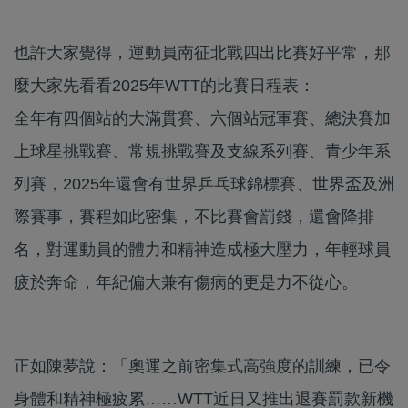
也許大家覺得，運動員南征北戰四出比賽好平常，那
麼大家先看看2025年WTT的比賽日程表：
全年有四個站的大滿貫賽、六個站冠軍賽、總決賽加
上球星挑戰賽、常規挑戰賽及支線系列賽、青少年系
列賽，2025年還會有世界乒乓球錦標賽、世界盃及洲
際賽事，賽程如此密集，不比賽會罰錢，還會降排
名，對運動員的體力和精神造成極大壓力，年輕球員
疲於奔命，年紀偏大兼有傷病的更是力不從心。
正如陳夢說：「奧運之前密集式高強度的訓練，已令
身體和精神極疲累……WTT近日又推出退賽罰款新機