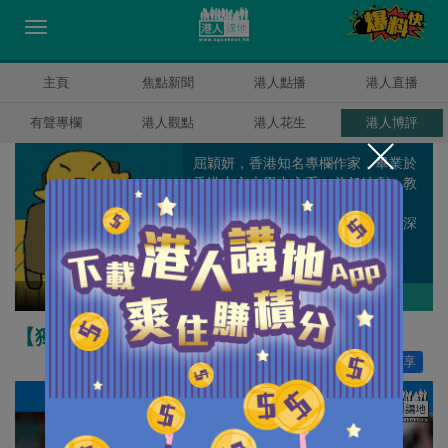
主頁
焦點新聞
港人點播
港人直播
有聲專欄
港人觀點
港人花生
港人博評
屈穎妍，香港知名專欄作家，畢業於
香港中文大學中文系，曾任編劇、教
師、記者、周刊副總編輯和雜誌顧
問，著有《怪獸家長》一書，文章深
受港爸港媽歡迎。
屈穎妍
作者其他博評
【獨家文章】為什麼要成為別人的牛馬？
讚好
86
分享