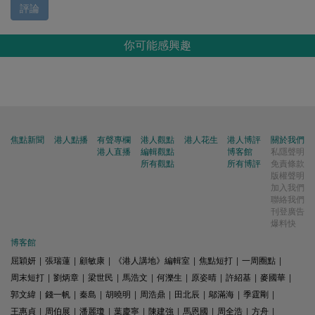
評論
你可能感興趣
焦點新聞
港人點播
有聲專欄
港人觀點
港人花生
港人博評
關於我們
港人直播
編輯觀點
博客館
私隱聲明
所有觀點
所有博評
免責條款
版權聲明
加入我們
聯絡我們
刊登廣告
爆料快
博客館
屈穎妍
|
張瑞蓮
|
顧敏康
|
《港人講地》編輯室
|
焦點短打
|
一周圈點
|
周末短打
|
劉炳章
|
梁世民
|
馬浩文
|
何濼生
|
原姿晴
|
許紹基
|
麥國華
|
郭文緯
|
錢一帆
|
秦島
|
胡曉明
|
周浩鼎
|
田北辰
|
鄔滿海
|
季霆剛
|
王惠貞
|
周伯展
|
潘麗瓊
|
葉慶寧
|
陳建強
|
馬恩國
|
周全浩
|
方舟
|