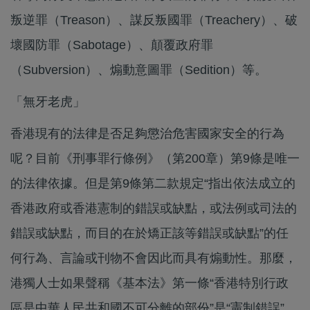
叛逆罪（Treason）、謀反叛國罪（Treachery）、破
壞國防罪（Sabotage）、顛覆政府罪
（Subversion）、煽動意圖罪（Sedition）等。
「無牙老虎」
香港現有的法律是否足夠懲治危害國家安全的行為
呢？目前《刑事罪行條例》（第200章）第9條是唯一
的法律依據。但是第9條第二款規定“指出依法成立的
香港政府或香港憲制的錯誤或缺點，或法例或司法的
錯誤或缺點，而目的在於矯正該等錯誤或缺點”的任
何行為、言論或刊物不會因此而具有煽動性。那麼，
港獨人士如果聲稱《基本法》第一條“香港特別行政
區是中華人民共和國不可分離的部份”是“憲制錯誤”，