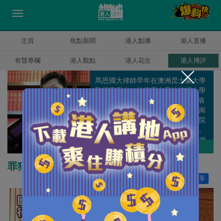
主頁
焦點新聞
港人點播
港人直播
有聲專欄
港人觀點
港人花生
港人博評
馬恩國大律師早年在澳洲昆士蘭大學
取得商學士、法律學士及法律碩士學
位，在1996年4月成為澳洲昆士蘭省
高等法院執業大律師，隨後也在新南
威爾斯高等法院、維多利亞高等法院
及澳洲最高法院等取得大律師資格。
馬大律師在2007年9月回港，2008年
馬恩國
作者其他博評
成為香港高等法院執業大律師。 他曾
為澳洲兩所大學法律學院的兼職講
罪犯才怕國安法
師，亦是天津南開大學法律學院客座
讚好
0
分享
教授；於2009年，獲保安局局長委任
為獨立監察警方處理投訴委員會觀察
員，於2010年獲行政長官委任為委
員。