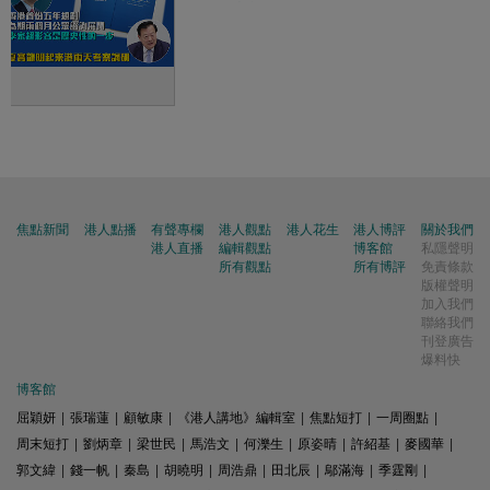
考察調研
焦點新聞
港人點播
有聲專欄
港人觀點
港人花生
港人博評
關於我們
港人直播
編輯觀點
博客館
私隱聲明
所有觀點
所有博評
免責條款
版權聲明
加入我們
聯絡我們
刊登廣告
爆料快
博客館
屈穎妍
|
張瑞蓮
|
顧敏康
|
《港人講地》編輯室
|
焦點短打
|
一周圈點
|
周末短打
|
劉炳章
|
梁世民
|
馬浩文
|
何濼生
|
原姿晴
|
許紹基
|
麥國華
|
郭文緯
|
錢一帆
|
秦島
|
胡曉明
|
周浩鼎
|
田北辰
|
鄔滿海
|
季霆剛
|