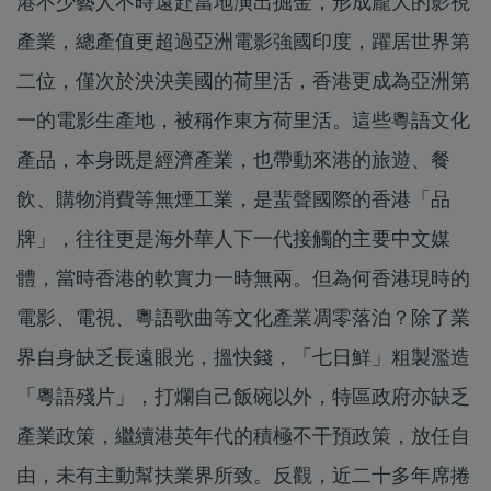
港不少藝人不時遠赴當地演出掘金，形成龐大的影視
產業，總產值更超過亞洲電影強國印度，躍居世界第
二位，僅次於泱泱美國的荷里活，香港更成為亞洲第
一的電影生產地，被稱作東方荷里活。這些粵語文化
產品，本身既是經濟產業，也帶動來港的旅遊、餐
飲、購物消費等無煙工業，是蜚聲國際的香港「品
牌」，往往更是海外華人下一代接觸的主要中文媒
體，當時香港的軟實力一時無兩。但為何香港現時的
電影、電視、粵語歌曲等文化產業凋零落泊？除了業
界自身缺乏長遠眼光，搵快錢，「七日鮮」粗製濫造
「粵語殘片」，打爛自己飯碗以外，特區政府亦缺乏
產業政策，繼續港英年代的積極不干預政策，放任自
由，未有主動幫扶業界所致。反觀，近二十多年席捲