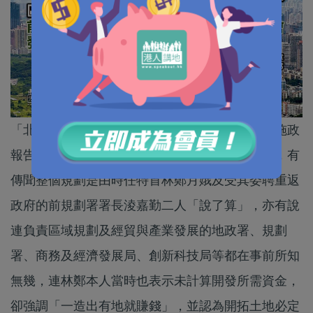
「北部都會區」的概念源自上屆政府最後一份《施政
報告》。據報道，當時北都計劃推出得頗為倉卒，有
傳聞整個規劃是由時任特首林鄭月娥及受其委聘重返
政府的前規劃署署長淩嘉勤二人「說了算」，亦有說
連負責區域規劃及經貿與產業發展的地政署、規劃
署、商務及經濟發展局、創新科技局等都在事前所知
無幾，連林鄭本人當時也表示未計算開發所需資金，
卻強調「一造出有地就賺錢」，並認為開拓土地必定