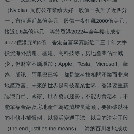
（Nvidia）周前公布業績大好，股價一夜升了近四分
一，市值逼近萬億美元，股價一夜狂飆2000億美元，
接近1.6萬億港元，等於香港2022年全年樓市成交
4077億港元約4倍；香港首富李嘉誠近二三十年大手
投資海外航運、基建、高科技等，房地產業佔比減
少，但財富不斷增加；Apple、Tesla、Microsoft、華
為、騰訊、阿里巴巴等，都是靠科技相關產業而非房
地產致富。未來的世界是科技產業世界，香港要重新
認識自己、國家、世界發展趨勢，不能再食老本，不
能單靠金融及房地產作為經濟增長龍頭，要衝破以往
的小修小補慣例，以靈活變通手法，以目的決定手段
（the end justifies the means），海納百川各地成功