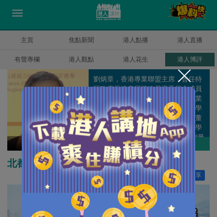
主頁
焦點新聞
港人點播
港人直播
有聲專欄
港人觀點
港人花生
港人博評
劉炳章，香港專業聯盟主席，曾任特
區政府長遠房屋策略督導委員會成員
及經濟發展委員會成員兼專業服務業
工作小組召集人。曾任香港測量師學
會會長、市區重建局董事會非執行董
事、港鐵非執行董事、香港城市大學
校董會成員和香港立法會(建築、測量
劉炳章
作者其他博評
及都市規劃界)議員等公職。
北都會若要成功 須目的決定手段
讚好
2
分享