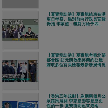
【夏寶龍訪港】夏寶龍結束在港
兩日考察、臨別前向行政長官豎
拇指 李家超：獲對方給予四個
肯定
【夏寶龍訪港】夏寶龍考察北部
都會區 訪元朗攸壆路簡約公屋
聽取多位官員匯報最新發展情況
【香港五年規劃】為期兩個月公
眾諮詢展開 李家超形容是歷史
性的一步 夏寶龍明起來港兩天