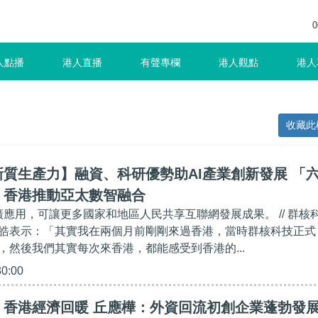
0
人點播
港人直播
有聲專欄
港人觀點
港人
收藏此
質生產力】融資、科研優勢助AI產業創新發展 「
：香港推動亞太數智融合
廣應用，可讓更多國家和地區人民共享互聯網發展成果。 // 群核
皓表示：「其實我在兩個月前剛剛來過香港，當時群核科技正式
，然後我們其實每次來香港，都能感受到香港的...
30:00
】香港經濟回暖 丘應樺：外資回流初創企業蓬勃發