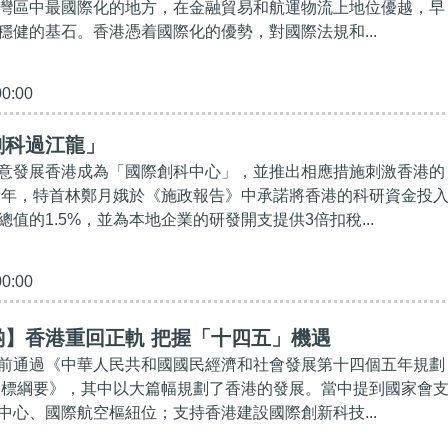
灣區中最國際化的地方，在金融貿易和航運物流上地位優越，早
穩健的基石。香港憑着國際化的優勢，對國際法規和...
00:00
創科過江龍」
意發展香港成為「國際創科中心」，並推出相應措施刺激香港的
17年，特首林鄭月娥於《施政報告》中承諾將香港的科研資金投
值的1.5%，並為本地企業的研發開支提供3倍扣稅...
00:00
啲】香港重回正軌 把握「十四五」機遇
前通過《中華人民共和國國民經濟和社會發展第十四個五年規劃
景目標綱要》，其中以大篇幅規劃了香港的發展。當中提到國家會
中心、國際航空樞紐位；支持香港建設國際創新科技...