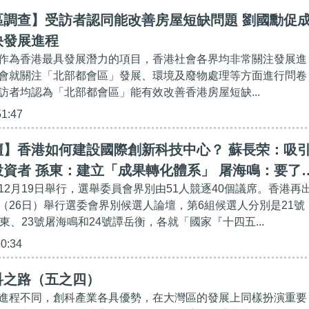
區調查】受訪者認同能改善房屋短缺問題 劉國勳促
快發展進程
作為香港最具發展潛力的項目，香港社會各界均非常關注發展進
會就關注「北部都會區」發展、環境及廢物處理等方面進行問卷
訪者均認為「北部都會區」能有效改善香港房屋短缺...
51:47
壇】香港如何建設國際創新科技中心？ 蘇長荣：吸
資者 孫東：建立「成果轉化體系」 屠海鳴：要了
12月19日舉行，選舉委員會界別由51人競逐40個議席。香港再
計劃亦有市場」策略 譚岳衡：香港做研發、大灣區
（26日）舉行選委會界別候選人論壇，第6組候選人分別是21號
東、23號屠海鳴和24號譚岳衡，各就「國家『十四五...
50:34
科之路（五之四）
進程不同，創科產業各具優勢，在大灣區的發展上同樣扮演重要