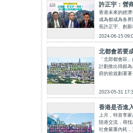
許正宇：營
香港未來的經濟
生產力
成為都成為各界
長許正宇、創新
2024-06-15 09:
北都會若要成
「北部都會區」
計劃推出得頗為
府的前規劃署署
2023-05-31 17:
香港是否進
上月，特首李家
陸港交流，尋找
社會嚴重內耗，