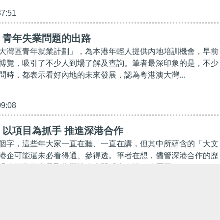
37:51
】青年失業問題的出路
大灣區青年就業計劃」，為本港年輕人提供內地培訓機會，早前
博覽，吸引了不少人到場了解及查詢。筆者最深印象的是，不少
問時，都表示看好內地的未來發展，認為粵港澳大灣...
09:08
】以項目為抓手 推進深港合作
個字，這些年大家一直在聽、一直在講，但其中所蘊含的「大文
港企可能還未必看得通、參得透。筆者在想，儘管深港合作的歷
過去可能更多是聚焦兩地政府間「大政策」的層面；...
37:37