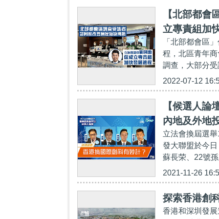
【北部都會
立專責組加
「北部都會區」
程，北區青年商
調查，大部分受
2022-07-12 16:
【候選人論
內地及外地投
立法會換屆選舉
內地「既有
發大聯盟於今日
製造
蘇長荣、22號孫
2021-11-26 16:
探索香港創
香港和深圳發展