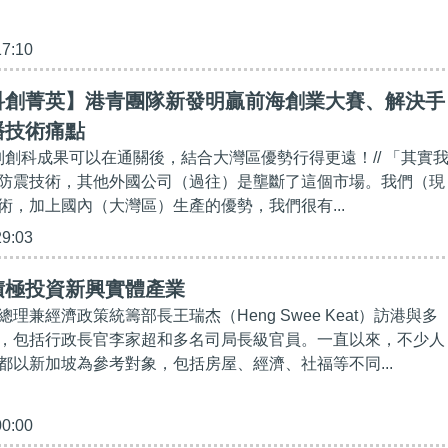
17:10
科創菁英】港青團隊新發明贏前海創業大賽、解決手
播技術痛點
系列創科成果可以在通關後，結合大灣區優勢行得更遠！// 「其實
防震技術，其他外國公司（過往）是壟斷了這個市場。我們（現
術，加上國內（大灣區）生產的優勢，我們很有...
29:03
積極投資新興實體產業
理兼經濟政策統籌部長王瑞杰（Heng Swee Keat）訪港與多
，包括行政長官李家超和多名司局長級官員。一直以來，不少人
都以新加坡為參考對象，包括房屋、經濟、社福等不同...
00:00