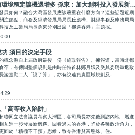
商環境穩定讓機遇增多 孫東：加大創科投入發展新
發展如何？融合大灣區發展應該著重在什麼方向？這些話題近期
關注熱點，商務及經濟發展局局長丘應樺、財經事務及庫務局局
科技及工業局局長孫東分別出席「機遇香港」主題採...
00:00
功 須目的決定手段
的概念源自上屆政府最後一份《施政報告》。據報道，當時北都
倉卒，有傳聞整個規劃是由時任特首林鄭月娥及受其委聘重返政
長淩嘉勤二人「說了算」，亦有說連負責區域規劃及...
34:29
入「高等收入陷阱」
超聯同立法會議員考察大灣區，各司局長亦先後到訪內地，增進
相互進一步發展新機遇。回看過去的香港，陷於各種政治角力，
更囿於「積極不干預」思維，致令香港貧富懸殊、住...