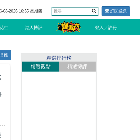
6-08-2026 16:35 星期四
訂閱通訊
花生
港人博評
登入／註冊
標籤
精選排行榜
精選觀點
精選博評
六
科
展