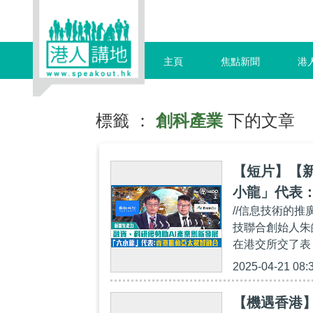
主頁
焦點新聞
港
標籤 ：
創科產業
下的文章
【短片】【新
小龍」代表
//信息技術的推
技聯合創始人朱
在港交所交了表
2025-04-21 08:
【機遇香港