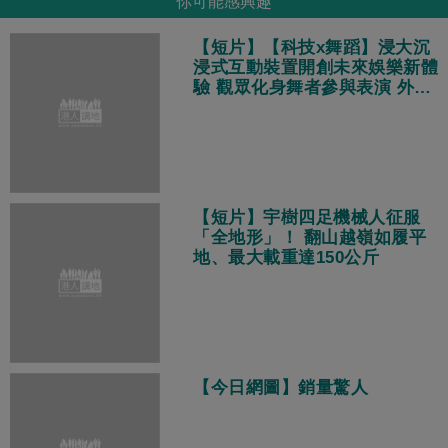
你可能感興趣
【短片】【科技x舞蹈】浸大沉
浸式互動裝置開創未來娛樂新體
驗 觀眾化身舞者參與表演 外國
遊客：體驗非常酷！
【短片】宇樹四足機械人征服
「全地形」！ 翻山越嶺如履平
地、最大載重達150公斤
【今日網圖】銷量驚人