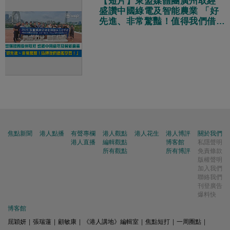
【短片】東盟媒體團廣州取經
盛讚中國綠電及智能農業 「好
先進、非常驚豔！值得我們借鑑
學習！」
焦點新聞
港人點播
有聲專欄
港人觀點
港人花生
港人博評
關於我們
港人直播
編輯觀點
博客館
私隱聲明
所有觀點
所有博評
免責條款
版權聲明
加入我們
聯絡我們
刊登廣告
爆料快
博客館
屈穎妍
|
張瑞蓮
|
顧敏康
|
《港人講地》編輯室
|
焦點短打
|
一周圈點
|