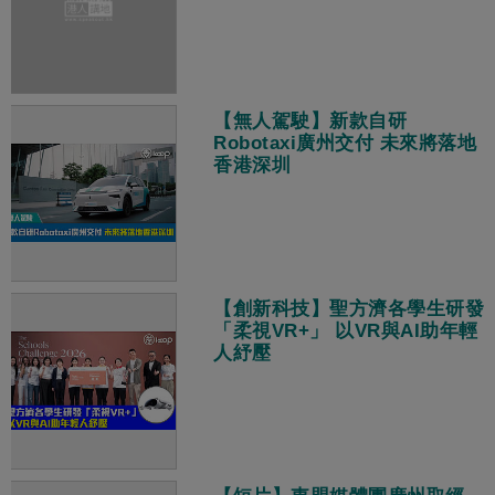
【無人駕駛】新款自研
Robotaxi廣州交付 未來將落地
香港深圳
【創新科技】聖方濟各學生研發
「柔視VR+」 以VR與AI助年輕
人紓壓