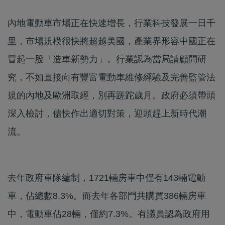
內地電動車市場正在快速增長，行業科技發展一日千
里，市場規模很快將超越美國，產業界形容中國正在
冒起一股「造車新勢力」。行業認為當局請顧問研
究，不如直接向有豐富電動車維修經驗及完善監管法
規的內地及歐洲取經，別再蹉跎歲月。政府必須帶頭
深入檢討，儘快作出適切對策，迎頭趕上新時代潮
流。
去年政府車隊編制，1721輛房車中僅有143輛電動
車，佔總數8.3%。而去年各部門共購買386輛房車
中，電動車佔28輛，僅約7.3%。有議員認為政府用