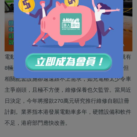
電動車在本港愈來愈普及，平均每百輛私家車中就有
8輛是電動車，當中部分更是價值逾百萬的名車。但
相關配套設施卻遠遠跟不上需求，如充電樁太少令車
主爭崩頭，且極不方便，維修保養也欠監管。當局近
日決定，今年將撥款270萬元研究推行維修自願註冊
計劃。業界指本港發展電動車多年，硬體設備和軟件
不足，港府部門應快改善。