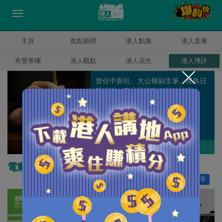
主頁
焦點新聞
港人點播
港人直播
有聲專欄
港人觀點
港人花生
港人博評
曾任中新社、大公報副主筆、星島日
報編輯，東方日報執行副總編輯。
秦島
作者其他博評
電動車政策滯後 不如直向內地取經
讚好
109
分享