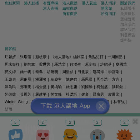
焦點新聞
港人點播
有聲專欄
港人觀點
港人花生
港人博評
關於我們
港人直播
編輯觀點
博客館
私隱聲明
所有觀點
所有博評
免責條款
版權聲明
加入我們
聯絡我們
刊登廣告
爆料快
博客館
屈穎妍
|
張瑞蓮
|
顧敏康
|
《港人講地》編輯室
|
焦點短打
|
一周圈點
|
周末短打
|
劉炳章
|
梁世民
|
馬浩文
|
何濼生
|
原姿晴
|
許紹基
|
麥國華
|
郭文緯
|
錢一帆
|
秦島
|
胡曉明
|
周浩鼎
|
田北辰
|
鄔滿海
|
季霆剛
|
王惠貞
|
周伯展
|
潘麗瓊
|
葉慶寧
|
陳建強
|
馬恩國
|
周全浩
|
方舟
|
洪為民
|
鄧淑明
|
楊全盛
|
黃均瑜
|
錢志庸
|
劉國勳
|
柯創盛
|
洪錦鉉
|
陸頌雄
|
黃麗芳
|
嚴建平
|
甘文鋒
|
杜礎圻
|
健良
|
聶廣男
|
盧展常
|
Winter Wong
|
K2
|
梁文新
|
羅崑
|
姚銘
|
陳志豪
|
精選文章
|
林奮強
|
囍雨
© 港人講地
5
2
2
2
2
電郵: speakout@speakout.hk
傳真: 85228041301