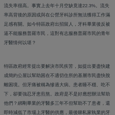
流失率很高。事實上去年十月空缺竟達22.3%。流失
率高背後的原因或與在公營牙科診所無法獲得工作滿
足感有關。如今特區政府出招留人，牙科畢業後反被
逼不能服務普羅市民，這對有志服務普羅市民的青年
牙醫情何以堪？
特區政府經常提出要解決市民疾苦，如提出要盡快建
成簡約公屋以幫助困在不適切住所的基層市民盡快脫
離困境。但牙痛被稱為慘過大病。患者睡不穩、吃不
下，卻要強忍牙患煎熬。政府是不是好應想辦法幫助
他們？綁剛畢業的牙醫多三年不但幫助不了患者，還
即時減低了市場上牙醫的供應，最後睇私家執業的牙