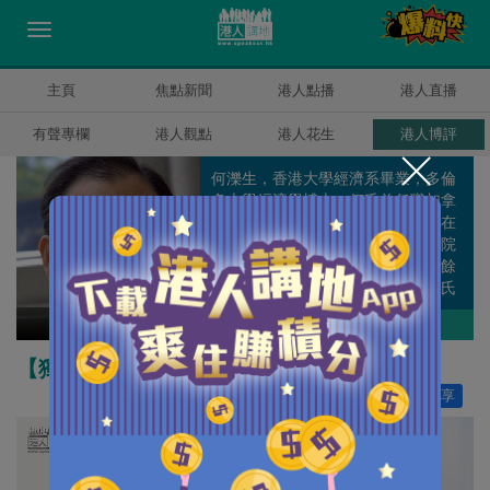
主頁
焦點新聞
港人點播
港人直播
有聲專欄
港人觀點
港人花生
港人博評
何濼生，香港大學經濟系畢業，多倫
多大學經濟學博士。何氏曾任職加拿
大安大略省政府庫務及經濟部，並在
香港中文大學、嶺南大學，珠海學院
等任教。何氏專攻政策研究，除百餘
篇學術論文外，更有多本著作。何氏
曾擔任多個公職及香港經濟學會會
何濼生
作者其他博評
長。
【獨家文章】令人神傷的香港公營牙科服務
讚好
13
分享