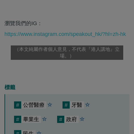
瀏覽我們的IG：
https://www.instagram.com/speakout_hk/?hl=zh-hk
（本文純屬作者個人意見，不代表『港人講地』立
場。）
標籤
#
公營醫療
#
牙醫
#
畢業生
#
政府
#
民生