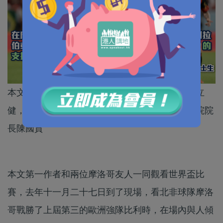
本文作者為新加坡南洋理工大學社會學博士生張立
健，與香港恒生大學客座教授、陳氏社會研究學院院
長陳國賁
本文第一作者和兩位摩洛哥友人一同觀看世界盃比
賽，去年十一月二十七日到了現場，看北非球隊摩洛
哥戰勝了上屆第三的歐洲強隊比利時，在場內與人傾