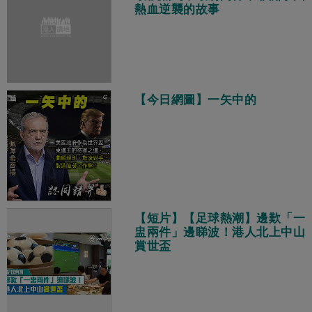
熱血逆襲的故事
【今日網圖】一矢中的
【短片】【足球熱潮】邊歎「一
盅兩件」邊睇波！港人北上中山
賞世盃