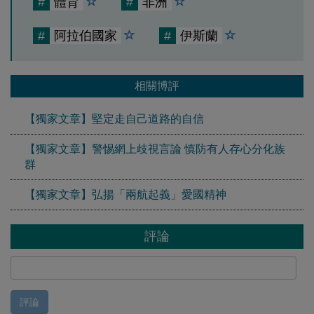
#
體育
#
非洲
#
阿拉伯國家
#
伊斯蘭
相關博評
【獨家文章】堅定走自己道路的自信
【獨家文章】警惕網上歧視言論 慎防有人存心分化族
群
【獨家文章】弘揚「兩航起義」愛國精神
評論
評論