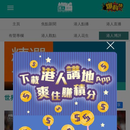
主頁
焦點新聞
港人點播
港人直播
有聲專欄
港人觀點
港人花生
港人博評
精選文章
作者其他博評
世界盃足球的國族與跨國主義
讚好
5
分享