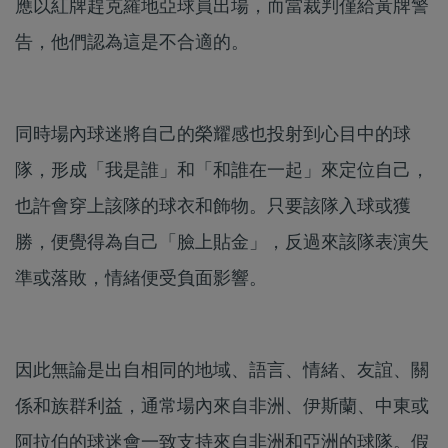
應以紅牌趕克羅地亞球員出場，而當裁判僅給黃牌警
告，他們認為這是不合適的。
同時場內球迷將自己的榮耀感也投射到心目中的球
隊，形成「我是誰」和「和誰在一起」來定位自己，
也許會穿上該隊的球衣和飾物。只要該隊入球或獲
勝，便覺得為自己「臉上貼金」，反過來該隊表演失
準或落敗，情緒便受負面影響。
因此無論是出自相同的地域、語言、情緒、友誼、關
係和族群利益，通常場內來自非洲、伊斯蘭、中東或
阿拉伯的球迷會一致支持來自非洲和亞洲的球隊。假