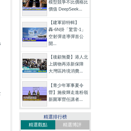
模型競爭不比價格比
價值 DeepSeek...
【建軍節特輯】
轟-6N掛「驚雷-1」
空射彈道導彈首公
開...
營
日
【後顧無憂】港人北
上購物再添新保障
大灣區跨境消費...
【青少年軍事夏令
營】施俊輝走進粉嶺
企
新圍軍營任講者...
精選排行榜
精選觀點
精選博評