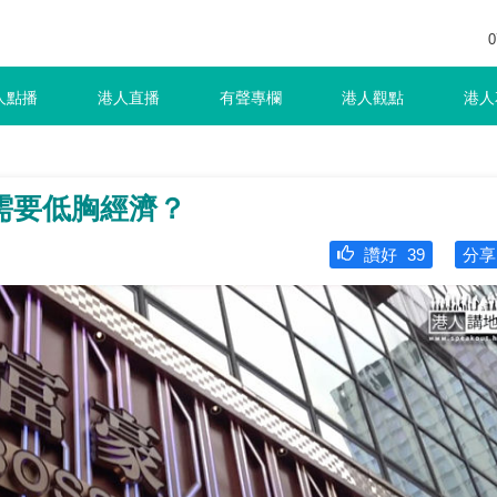
0
人點播
港人直播
有聲專欄
港人觀點
港人
需要低胸經濟？
讚好
39
分享