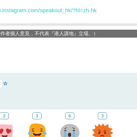
w.instagram.com/speakout_hk/?hl=zh-hk
屬作者個人意見，不代表『港人講地』立場。）
2
3
6
3