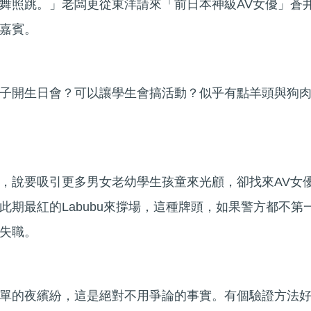
舞照跳。」老闆更從東洋請來「前日本神級AV女優」蒼
嘉賓。
子開生日會？可以讓學生會搞活動？似乎有點羊頭與狗
，說要吸引更多男女老幼學生孩童來光顧，卻找來AV女
此期最紅的Labubu來撐場，這種牌頭，如果警方都不第
失職。
單的夜繽紛，這是絕對不用爭論的事實。有個驗證方法