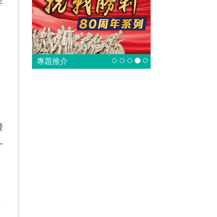
井
專題推介
肉
優
一
好