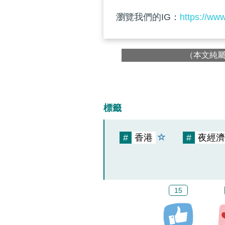
瀏覽我們的IG：
https://ww
（本文純
標籤
#
香港
#
夜經濟
15