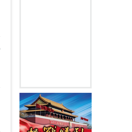
括
男
經
大