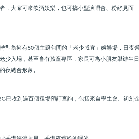
者，大家可來飲酒娛樂，也可搞小型演唱會、粉絲見面
轉型為擁有50個主題包間的「老少咸宜」娛樂場，日夜
老少入場，甚至會有孩童專區，家長可為小朋友舉辦生
的夜總會形象。
BG已收到過百個租場預訂查詢，包括來自學生會、初創
成香港經濟救星、香港夜繽紛的曙光……