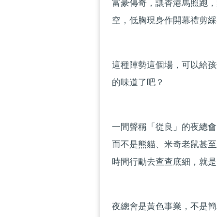
富豪傳奇，讓香港馬照跑，
空，低胸現身作開幕禮剪綵
這種陣勢這個場，可以給孩
的味道了吧？
一間聲稱「從良」的夜總會
而不是熊貓、米奇老鼠甚至
時間行動去查查底細，就是
夜總會是黃色事業，不是簡