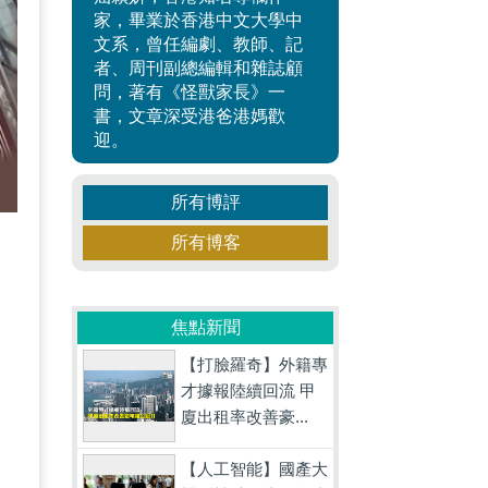
家，畢業於香港中文大學中
文系，曾任編劇、教師、記
者、周刊副總編輯和雜誌顧
問，著有《怪獸家長》一
書，文章深受港爸港媽歡
迎。
所有博評
所有博客
焦點新聞
【打臉羅奇】外籍專
才據報陸續回流 甲
廈出租率改善豪...
健
【人工智能】國產大
及