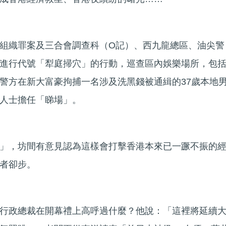
組織罪案及三合會調查科（O記）、西九龍總區、油尖警
進行代號「犁庭掃穴」的行動，巡查區內娛樂場所，包
警方在新大富豪拘捕一名涉及洗黑錢被通緝的37歲本地
人士擔任「睇場」。
」，坊間有意見認為這樣會打擊香港本來已一蹶不振的
者卻步。
行政總裁在開幕禮上高呼過什麼？他說：「這裡將延續