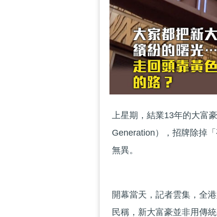
上星期，結業13年的大富豪夜
Generation），招
無異。
開幕當天，記者雲集，全港
民稱，新大富豪並非用傳統