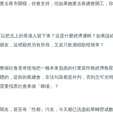
要去夜市開檔，你會支持，但如果她要去夜總會開工，
，可以把北上的香港人留下來？這是什麼經濟邏輯？如果說
朋友，這裡顯然另有所尋，又豈只飲酒唱歌咁簡單？
整個社會竟奇怪地把一種本來負面的行業當作救經濟救
體的，從前的夜總會，非法勾當都是外判，否則怎可光
需要找黑社會來做「睇場」？
聞名，甚至有「性都」污名，今天都已洗盡鉛華轉營成