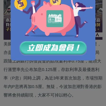
美國聯儲局議息後，一如市場預期上調利率0.75厘，
亦是今年連續第3次加息0.75厘。今早，香港金管局
跟隨上調銀行拆借資金的貼現窗利率0.75厘，龍頭大
行滙豐率先公布加息0.125厘，存款利率及最優惠利
率（P息）同時上調，為近3年來首次加息，市場預期
年內P息將再加0.5厘。無疑，今波加息潮對香港的影
響將會持續顯現，大家不可掉以輕心。