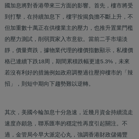
國加息將對香港帶來三方面的影響。首先，樓市將受
到打擊，在持續加息下，樓宇按揭負擔不斷上升，不
但加重數十萬正在供樓業主的壓力，也推升置業門檻
的壓力測試，削弱買家入市意欲。當前二手市場淡
靜，價量齊跌，據物業代理的樓價指數顯示，私樓價
格已連續下跌18周，期間累積跌幅更達5.3%，未來
若沒有利好的措施例如政府調整過往壓抑樓市的「辣
招」，則短中期向下趨勢難以逆轉。
其次，美國今輪加息十分急速，近幾月資金持續流走
速度亦頗急，聯系匯率的穩定性再度引起關注。不
過，金管局今早大派定心丸，強調香港財政儲備豐