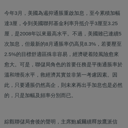
今年3月，美國為遏抑通脹重啟加息，至今累積加幅
達3厘，令到美國聯邦基金利率升抵介乎3厘至3.25
厘，是2008年以來最高水平。不過，美國雖已連續5
次加息，但最新的8月通脹率仍高見8.3%，若要壓至
2.5%的目標舒適區殊非容易，經濟硬着陸風險愈來
愈大。可是，聯儲局角色的首要任務是平衡通脹率於
溫和增長水平，救經濟其實並非第一考慮因素。因
此，只要通脹仍然高企，則未來再出手加息也是必然
的，只是加幅及頻率分別而已。
綜觀聯儲局會後的聲明，主席鮑威爾續釋放鷹派信