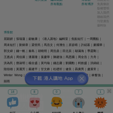
所有觀點
所有博評
免責條款
版權聲明
加入我們
聯絡我們
刊登廣告
爆料快
博客館
屈穎妍
|
張瑞蓮
|
顧敏康
|
《港人講地》編輯室
|
焦點短打
|
一周圈點
|
周末短打
|
劉炳章
|
梁世民
|
馬浩文
|
何濼生
|
原姿晴
|
許紹基
|
麥國華
|
郭文緯
|
錢一帆
|
秦島
|
胡曉明
|
周浩鼎
|
田北辰
|
鄔滿海
|
季霆剛
|
王惠貞
|
周伯展
|
潘麗瓊
|
葉慶寧
|
陳建強
|
馬恩國
|
周全浩
|
方舟
|
洪為民
|
鄧淑明
|
楊全盛
|
黃均瑜
|
錢志庸
|
劉國勳
|
柯創盛
|
洪錦鉉
|
陸頌雄
|
黃麗芳
|
嚴建平
|
甘文鋒
|
杜礎圻
|
健良
|
聶廣男
|
盧展常
|
Winter Wong
|
K2
|
梁文新
|
羅崑
|
姚銘
|
陳志豪
|
精選文章
|
林奮強
|
囍雨
© 港人講地
18
8
0
7
1
電郵: speakout@speakout.hk
傳真: 85228041301
All rights reserved.