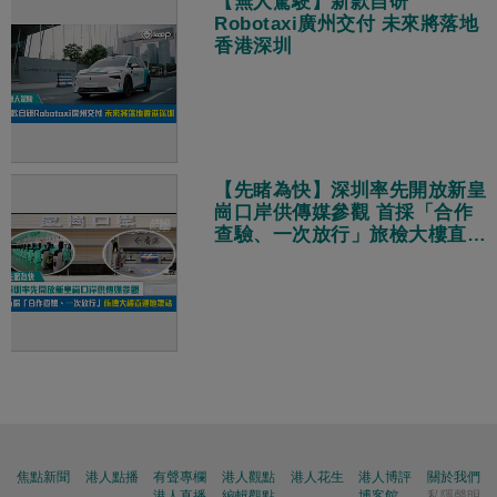
【無人駕駛】新款自研
Robotaxi廣州交付 未來將落地
香港深圳
【先睹為快】深圳率先開放新皇
崗口岸供傳媒參觀 首採「合作
查驗、一次放行」旅檢大樓直連
地鐵站
焦點新聞
港人點播
有聲專欄
港人觀點
港人花生
港人博評
關於我們
港人直播
編輯觀點
博客館
私隱聲明