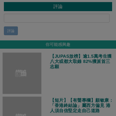
評論
評論
你可能感興趣
【JUPAS放榜】逾1.5萬考生獲
八大或都大取錄 82%獲派首三
志願
【短片】【有聲專欄】顧敏康：
「香港終結論」屬西方偏見 港
人須自信堅定走自己道路