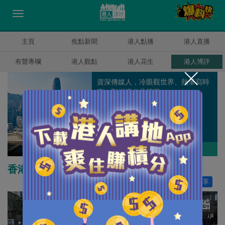
主頁
焦點新聞
港人點播
港人直播
有聲專欄
港人觀點
港人花生
港人博評
資深傳媒人，冷眼觀世界、熱筆寫時
事，對經濟尤具慧眼。
錢一帆
作者其他博評
香港啟動加息 市民企業百上加斤
讚好
53
分享