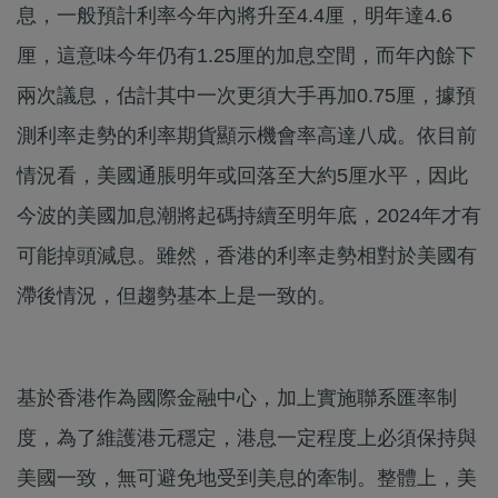
息，一般預計利率今年內將升至4.4厘，明年達4.6
厘，這意味今年仍有1.25厘的加息空間，而年內餘下
兩次議息，估計其中一次更須大手再加0.75厘，據預
測利率走勢的利率期貨顯示機會率高達八成。依目前
情況看，美國通脹明年或回落至大約5厘水平，因此
今波的美國加息潮將起碼持續至明年底，2024年才有
可能掉頭減息。雖然，香港的利率走勢相對於美國有
滯後情況，但趨勢基本上是一致的。
基於香港作為國際金融中心，加上實施聯系匯率制
度，為了維護港元穩定，港息一定程度上必須保持與
美國一致，無可避免地受到美息的牽制。整體上，美