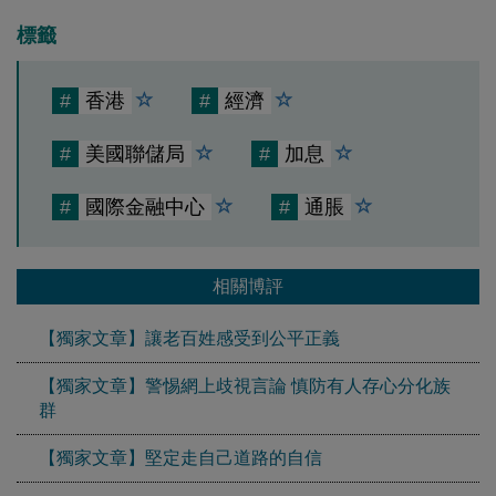
標籤
#
香港
#
經濟
#
美國聯儲局
#
加息
#
國際金融中心
#
通脹
相關博評
【獨家文章】讓老百姓感受到公平正義
【獨家文章】警惕網上歧視言論 慎防有人存心分化族
群
【獨家文章】堅定走自己道路的自信