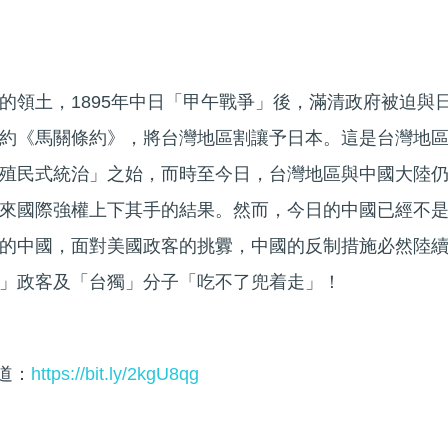
的領土，1895年中日「甲午戰爭」後，滿清政府被迫與
約《馬關條約》，將台灣地區割讓予日本。這是台灣地
殖民式統治」之始，而時至今日，台灣地區與中國大陸
來國際強權上下其手的結果。然而，今日的中國已經不
的中國，面對美國政客的挑釁，中國的反制措施必然陸
」政客及「台獨」分子「吃不了兜着走」！
頻道：
https://bit.ly/2kgU8qg