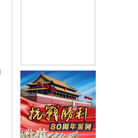
。
不
周
區
中