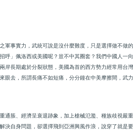
之軍事實力，武統可說是沒什麼難度，只是選擇做不做
招呼」佩洛西或美國呢？豈不中其圈套？我們中國人一
兩岸長期處於分裂狀態，美國為首的西方勢力經常用台
來眼去，所謂長痛不如短痛，分分鐘在中美摩擦間，武
重通脹、經濟呈衰退跡象，加上槍械氾濫、種族歧視嚴
解決自身問題，卻選擇飛到亞洲興風作浪，說穿了就是