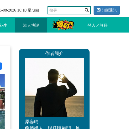
6-08-2026 10:10 星期四
訂閱通訊
花生
港人博評
登入／註冊
作者簡介
原姿晴
前傳媒人，現任職顧問。足