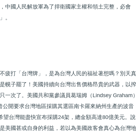
，中國人民解放軍為了捍衛國家主權和領土完整，必會
」。
不疲打「台灣牌」，是為台灣人民的福祉著想嗎？別天
是幌子罷了！美國持續向台灣出售價格昂貴的武器，以
次了。美國共和黨參議員葛瑞姆（Lindsey Graham
曾公開要求台灣地區採購其選區南卡羅來納州生產的波音
希望台灣能盡快宣布採購24架，總金額高達80億美元。說
是美國甚或自身的利益，若以為美國政客會真心為台灣