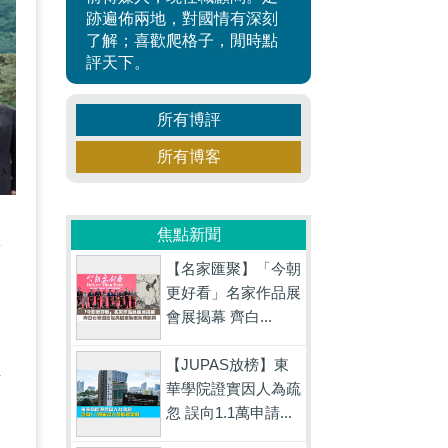
跡遍佈兩地，對國情有深刻
了解；喜歡爬格子，閒時點
評天下。
所有博評
所有博客
焦點新聞
堅
【名家匯聚】「今朝
合
更好看」名家作品展
會展揭幕 齊白...
這
【JUPAS放榜】東
打
華學院證實因人為疏
忽 誤向1.1萬申請...