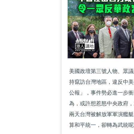
美國政壇第三號人物、眾議
持竄訪台灣地區，違反中美
公報」，事件勢必進一步衝
為，或許想惹怒中央政府，
兩天台灣被解放軍軍演艦艇
算和平統一，卻轉為武統呢