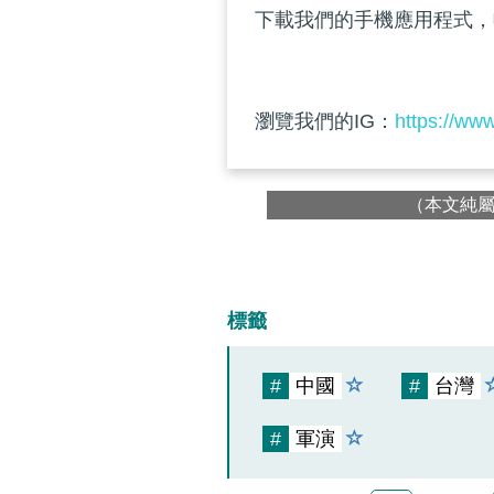
下載我們的手機應用程式，
瀏覽我們的IG：
https://ww
（本文純
標籤
#
中國
#
台灣
#
軍演