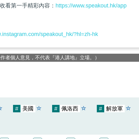
收看第一手精彩內容：
https://www.speakout.hk/app
w.instagram.com/speakout_hk/?hl=zh-hk
屬作者個人意見，不代表『港人講地』立場。）
#
美國
#
佩洛西
#
解放軍