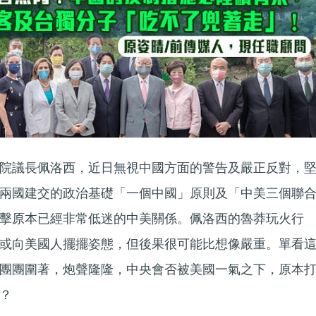
院議長佩洛西，近日無視中國方面的警告及嚴正反對，
兩國建交的政治基礎「一個中國」原則及「中美三個聯
擊原本已經非常低迷的中美關係。佩洛西的魯莽玩火行
或向美國人擺擺姿態，但後果很可能比想像嚴重。單看
團團圍著，炮聲隆隆，中央會否被美國一氣之下，原本
？