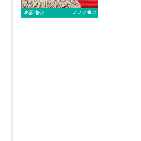
專題推介
真
搾
）
地