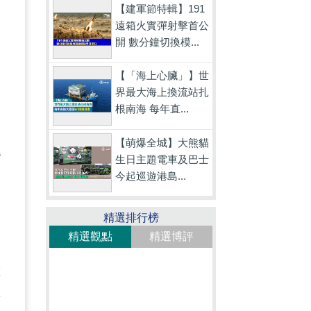
【建軍節特輯】191
遠箱火實彈射擊首公
開 數分鐘切換模...
【「海上心臟」】世
界最大海上換流站扎
的
根南海 每年直...
向
【萌爆全城】大熊貓
灣
生日主題電車及巴士
今起巡遊港島...
力
精選排行榜
精選觀點
精選博評
重
要