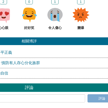
2
0
1
1
心心眼
好好笑
令人傷心
嬲爆
相關博評
公平正義
 慎防有人存心分化族群
的自信
評論
評論