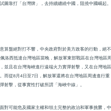
試圖靠打「台灣牌」，去持續纏繞中國，阻撓中國崛起
意算盤絕對打不響，中央政府對於美方政客的行動，絕
即佩洛西抵達台灣地區當晚，解放軍東部戰區在台灣地區
，並且在台灣海峽進行遠端火力實彈射擊，又在台灣地
。而從8月4日至7日，解放軍還將在台灣地區周邊進行重
彈射擊，從事實性打破所謂「海峽中線」。
面對可能危及國家主權和領土完整的政治和軍事挑釁，