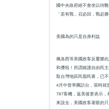
國中央政府絕不會坐以待斃
「若有戰，召必回，戰必勝
美國為的只是自身利益
佩洛西等美國政客反覆樂此
和儍啦！所謂維護自由民主
取台灣地區民脂民膏，已不只一
4月中曾率團訪台，當時就
787客機，返美後更表示，
來說去，美國政客著眼的只