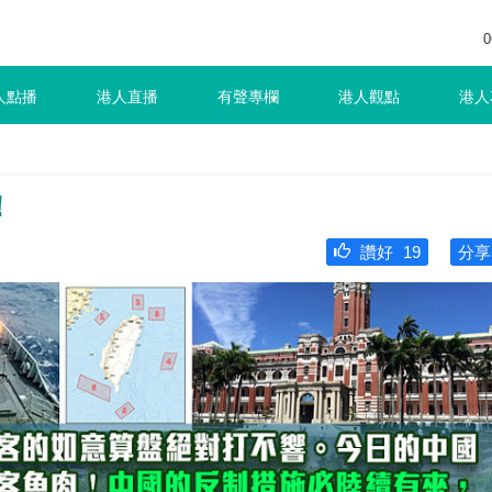
0
人點播
港人直播
有聲專欄
港人觀點
港人
！
讚好
19
分享