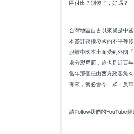
區付出？別傻了，好嗎？
台灣地區自古以來就是中國
本簽訂喪權辱國的不平等條
脫離中國本土而受到外國「
處分裂局面，這也是近百年
當年那個任由西方政客魚肉
有來，勢必會令一眾「反華
請Follow我們的YouTube