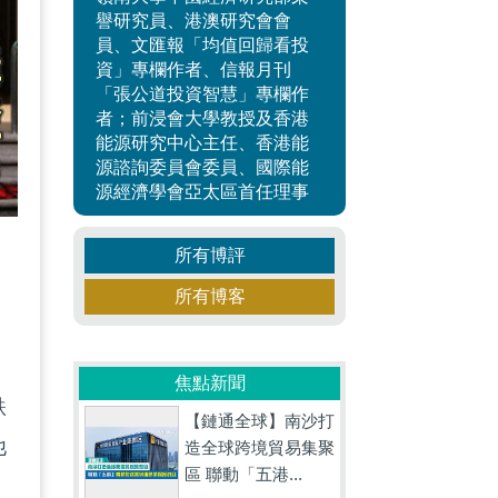
譽研究員、港澳研究會會
員、文匯報「均值回歸看投
資」專欄作者、信報月刊
「張公道投資智慧」專欄作
者；前浸會大學教授及香港
能源研究中心主任、香港能
源諮詢委員會委員、國際能
源經濟學會亞太區首任理事
所有博評
所有博客
焦點新聞
跌
【鏈通全球】南沙打
他
造全球跨境貿易集聚
區 聯動「五港...