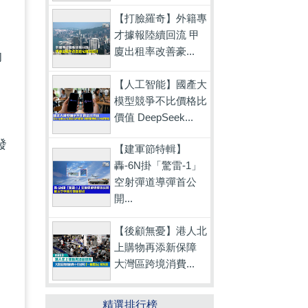
【打臉羅奇】外籍專
才據報陸續回流 甲
廈出租率改善豪...
的
【人工智能】國產大
模型競爭不比價格比
價值 DeepSeek...
發
【建軍節特輯】
轟-6N掛「驚雷-1」
空射彈道導彈首公
開...
【後顧無憂】港人北
上購物再添新保障
大灣區跨境消費...
精選排行榜