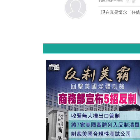
+85290****55
4年前
現在真是懷念「任