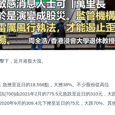
擊下，近月港股大瀉。
點，急挫至近日的18,556點，大挫38%。不少股份從高位
700)由2021年2月的775.5元急跌至近日的310元，大
由2020年9月的309.4元下挫至近日的75元，大跌70%。其