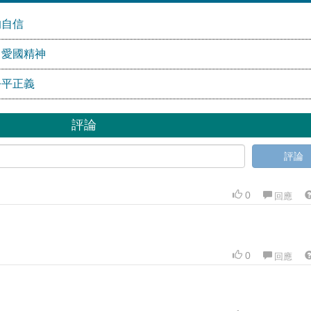
的自信
」愛國精神
公平正義
評論
評論
0
回應
0
回應