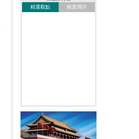
精選觀點
精選博評
危
的
人