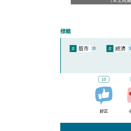
（本文純
標籤
#
股市
#
經濟
10
好正