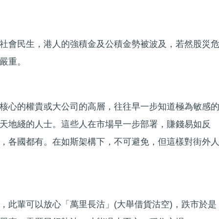
社會民生，港人的強積金及公積金勢被波及，若然股災
嚴重。
核心的權貴或大公司的高層，往往早一步知道極為敏感
天地綫的人士。這些人在市場早一步部署，賺錢易如反
，各國都有。在如斯架構下，不可避免，但這樣對街外
，此輩可以放心「萬里長沽」(大舉借貨沽空)，跌市於是