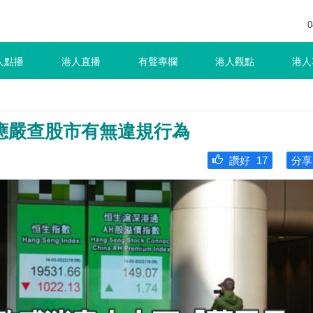
0
人點播
港人直播
有聲專欄
港人觀點
港人
應嚴查股市有無違規行為
讚好
17
分享