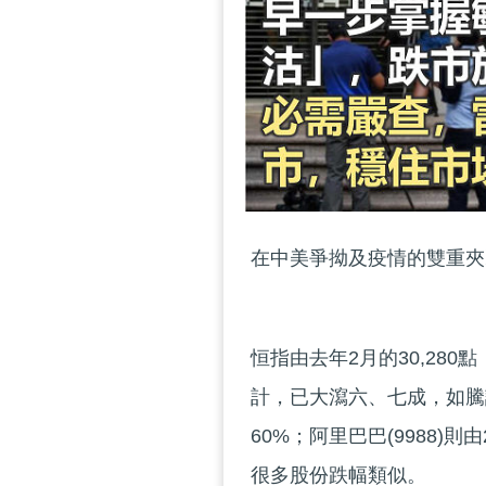
在中美爭拗及疫情的雙重夾
恒指由去年2月的30,280
計，已大瀉六、七成，如騰訊(
60%；阿里巴巴(9988)則
很多股份跌幅類似。