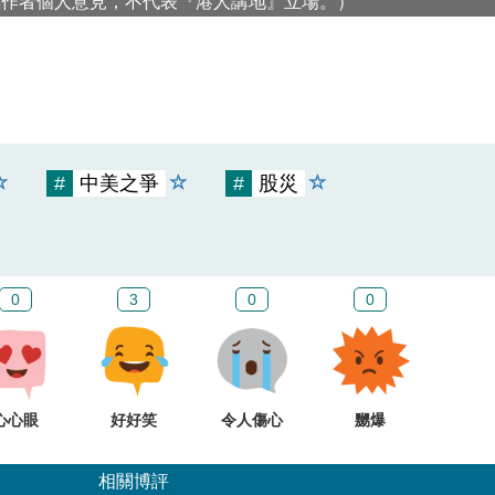
屬作者個人意見，不代表『港人講地』立場。）
#
中美之爭
#
股災
0
3
0
0
心心眼
好好笑
令人傷心
嬲爆
相關博評