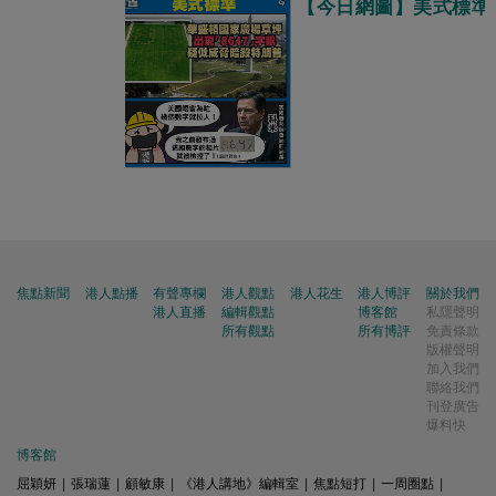
【今日網圖】美式標準
焦點新聞
港人點播
有聲專欄
港人觀點
港人花生
港人博評
關於我們
港人直播
編輯觀點
博客館
私隱聲明
所有觀點
所有博評
免責條款
版權聲明
加入我們
聯絡我們
刊登廣告
爆料快
博客館
屈穎妍
|
張瑞蓮
|
顧敏康
|
《港人講地》編輯室
|
焦點短打
|
一周圈點
|