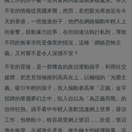
構工作的男子被一名男童拷問後連開多槍處決。令人
不安的情報從異國來襲，然而，若把眼光再放近在今
天的香港，一些激進份子，他們在網絡煽動年輕人上
街衝擊，鼓動暴力抗爭，在街頭違法執行私刑，導致
不同的無辜市民受傷害的情況，這種「網絡恐怖主
義」又何嘗不是令人深感不安？
不安的背後，是一群嗜血的政治運動搞手，利用社交
媒體，把意見領袖推到高高在上，以極端的「光榮主
義」吸引年輕的孩子，投入煽動者高舉「正義」金字
招牌的華麗夢幻之中，陷入自以為「為正義而戰」的
信仰狂熱。搞手看中年輕人喜歡流連網上世界，毋須
工作，包袱較小，較容易受網上號召……於是，號召
激化衝突，示威激化矛盾，催生極大的破壞能量，這