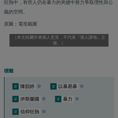
狂熱中，有些人仍在暴力的夾縫中努力爭取理性與公
義的空間。
原圖：電視截圖
（本文純屬作者個人意見，不代表『港人講地』立
場。）
標籤
#
陳韻婷
#
以暴易暴
#
伊斯蘭國
#
暴力
#
信仰狂熱