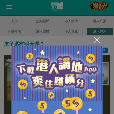
主頁
焦點新聞
港人點播
港人直播
有聲專欄
港人觀點
港人花生
港人博評
孩子還有明天嗎？
讚好
0
分享