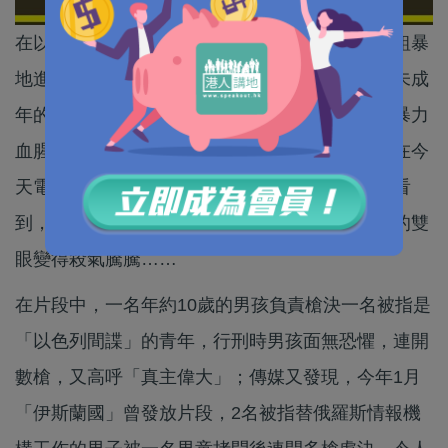
在以暴易暴的國度，成人的激進思想可以簡單而粗暴
地進行深層次的植入，影響下一代。就如趁早將未成
年的、入世未深的孩子變成劊子手，為他們注射暴力
血腥的成長激素，在基因上刪除了道德與公義。在今
天電視播放的「伊斯蘭國」處決人質片段中可以看
到，這種以暴易暴的種子，令孩子本來一片童真的雙
眼變得殺氣騰騰……
在片段中，一名年約10歲的男孩負責槍決一名被指是
「以色列間諜」的青年，行刑時男孩面無恐懼，連開
數槍，又高呼「真主偉大」；傳媒又發現，今年1月
「伊斯蘭國」曾發放片段，2名被指替俄羅斯情報機