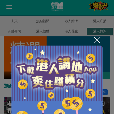
主頁
焦點新聞
港人點播
港人直播
有聲專欄
港人觀點
港人花生
港人博評
精選文章
作者其他博評
施政新氣象 齊心同行創未來
讚好
11
分享