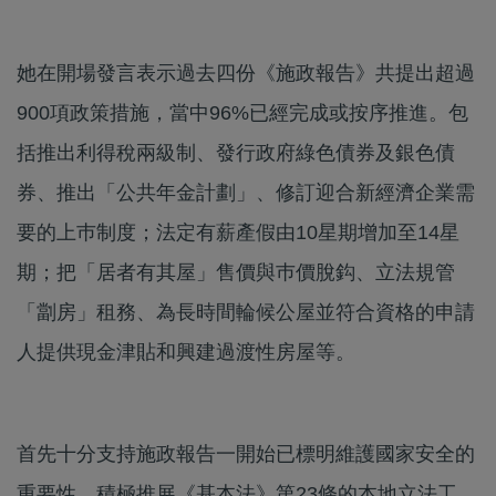
她在開場發言表示過去四份《施政報告》共提出超過
900項政策措施，當中96%已經完成或按序推進。包
括推出利得稅兩級制、發行政府綠色債券及銀色債
券、推出「公共年金計劃」、修訂迎合新經濟企業需
要的上巿制度；法定有薪產假由10星期增加至14星
期；把「居者有其屋」售價與巿價脫鈎、立法規管
「劏房」租務、為長時間輪候公屋並符合資格的申請
人提供現金津貼和興建過渡性房屋等。
首先十分支持施政報告一開始已標明維護國家安全的
重要性，積極推展《基本法》第23條的本地立法工