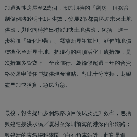
加過渡性房屋至2萬個，市民期待的「劏房」租務管
制條例將於明年1月生效，發展2個都會區助未來土地
供應，與此同時推出4招加快土地供應，包括：進一
步檢視「綠化地帶」、釋放新界祖堂地、延伸補地價
標準化至新界土地、把現有的兩項活化工廈措施，是
次措施多管齊下，全速進行。為輪候超過三年的合資
格公屋申請住戶提供現金津貼。對此十分支持，期望
盡早加快落實，急民所急。
最後，報告提出多個鐵路項目便民及提升效率，包括
興建連接洪水橋╱厦村至深圳前海的港深西部鐵路；
興建新的東鐵線科學園╱白石角車站等，此實是進一