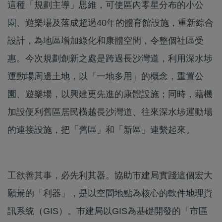
這種「規劃主導」思維，可使區內零星分布的小公
園、遊樂場及落成超過40年的體育館設施，重新綜合
設計，為地區增加綠化和康體空間，令整個社區受
惠。今次規劃創新之處是跨過長沙灣道，利用深水埗
運動場周邊土地，以「一地多用」的概念，重置公
園、遊樂場，以興建更先進的康體設施；同時，藉機
加設便利舊區居民橫越長沙灣道、往來深水埗運動場
的連接設施，把「舊區」和「新區」連繫起來。
工欲善其事，必先利其器。協助市建局實踐這個宏大
願景的「利器」，是以空間地點為核心的軟件地理資
訊系統（GIS）。市建局以GIS為基礎開發的「市區