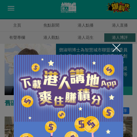
主頁
焦點新聞
港人點播
港人直播
有聲專欄
港人觀點
港人花生
港人博評
鄧淑明博士為智慧城市聯盟指導委員
會主席，是香港土生土長培育的IT創
業者，率先將地理資訊系統（GIS）
科技引入香港，惠及各行各業，更提
倡利用科技推動環保、教育、醫療等
事業，致力建設更美好的香港。
鄧淑明
作者其他博評
舊區重建如何地盡其用
讚好
6
分享