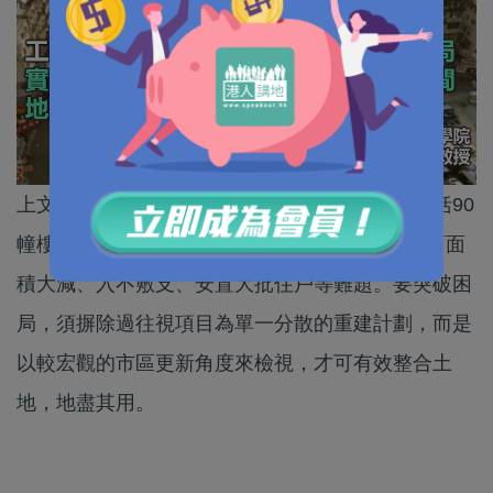
上文提到，市區重建局的深水埗兼善里項目，包括90
幢樓高9層、樓齡超過50年的舊樓，重建遇到樓面面
積大減、入不敷支、安置大批住戶等難題。要突破困
局，須摒除過往視項目為單一分散的重建計劃，而是
以較宏觀的市區更新角度來檢視，才可有效整合土
地，地盡其用。