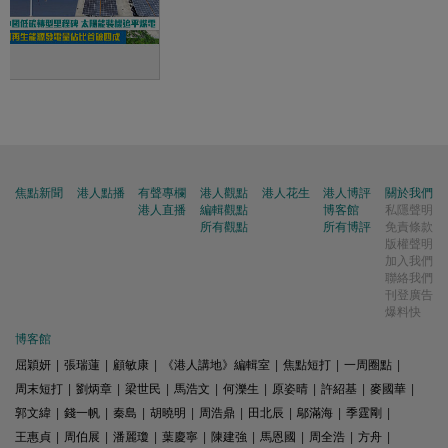
焦點新聞
港人點播
有聲專欄
港人觀點
港人花生
港人博評
關於我們
港人直播
編輯觀點
博客館
私隱聲明
所有觀點
所有博評
免責條款
版權聲明
加入我們
聯絡我們
刊登廣告
爆料快
博客館
屈穎妍
|
張瑞蓮
|
顧敏康
|
《港人講地》編輯室
|
焦點短打
|
一周圈點
|
周末短打
|
劉炳章
|
梁世民
|
馬浩文
|
何濼生
|
原姿晴
|
許紹基
|
麥國華
|
郭文緯
|
錢一帆
|
秦島
|
胡曉明
|
周浩鼎
|
田北辰
|
鄔滿海
|
季霆剛
|
王惠貞
|
周伯展
|
潘麗瓊
|
葉慶寧
|
陳建強
|
馬恩國
|
周全浩
|
方舟
|