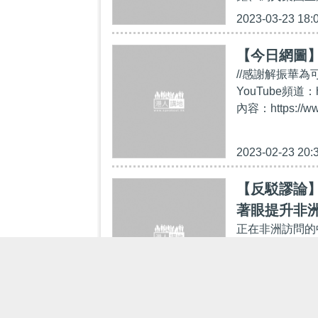
2023-03-23 18:
【今日網圖
//感謝解振華為
YouTube頻道：
內容：https://ww
2023-02-23 20:
【反駁謬論
著眼提升非
正在非洲訪問的
的指摘。 據新
（Moussa 
2023-01-12 14: