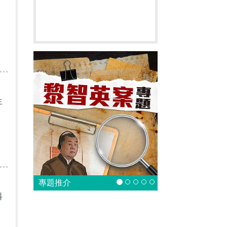
生
專題推介
料