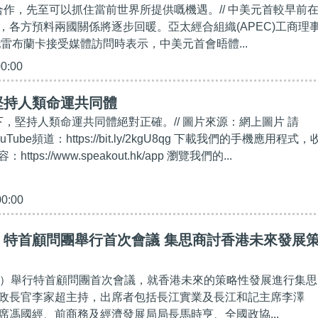
過合作，先至可以抓住當前世界所提供嘅機遇。// 中美元首較早前
，各方預料兩國關係將逐步回暖。亞太經合組織(APEC)工商理
托雷布蘭卡接受媒體訪問時表示，中美元首會晤體...
00:00
堅持人類命運共同體
下，堅持人類命運共同體絕對正確。// 圖片來源：網上圖片 請
uTube頻道：https://bit.ly/2kgU8qg 下載我們的手機應用程式，
tps://www.speakout.hk/app 瀏覽我們的...
00:00
】特首顧問團舉行首次會議 集思商討香港未來發展
日）舉行特首顧問團首次會議，就香港未來的策略性發展進行集思
政長官李家超主持，出席者包括長江實業及長江和記主席李澤
席馮國經、前商務及經濟發展局局長馬時亨、全國政協...