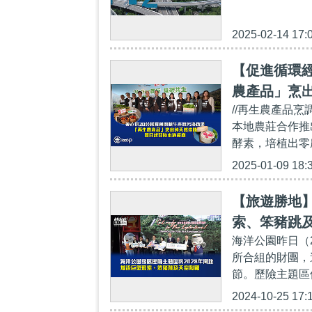
2025-02-14 17:
【促進循環經
農產品」烹
//再生農產品
本地農莊合作推出
酵素，培植出零
2025-01-09 18:
【旅遊勝地】
索、笨豬跳
海洋公園昨日（24日
所合組的財團，
節。歷險主題區
2024-10-25 17: