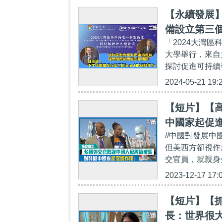
【永續發展
備設立第三個
「2024大灣區
大學舉行，來自
探討促進可持續
2024-05-21 19:
【短片】【
中國家起促
//中國對發展
但美西方卻視作
交官員，就親身
2023-12-17 17:
【短片】【抓
長：世界很