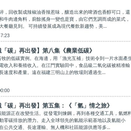
碎，回收製成辣椒油香辣惹味，釀造出來的啤酒也香醇可口，還
和牛肉邊角料，廚餘搖身一變也是寶，由它們烹調而成的菜式，
大餐廳見到。 可持續發展成為現代餐飲新趨勢，美...
47:23
識「碳」再出發】第八集《農業低碳》
農畜牧的低碳實例。在海邊，用「漁光互補」技術令到一片水面產
電收入和養殖收入。在江門實驗田中，食品級二氧化碳被精准輸
長速度和產量。遠在福建三明山上的牧場則通過生...
00:00
識「碳」再出發】第五集：《「氫」情之旅》
低碳能源正在改變生活。從發電到煉鋼，再到各種交通工具，氫燃
動零碳排放的潛力。走入全球領先的氫能示範基地以及氫能小
在公共交通、長途運輸、無人機和社區能源供應等多...