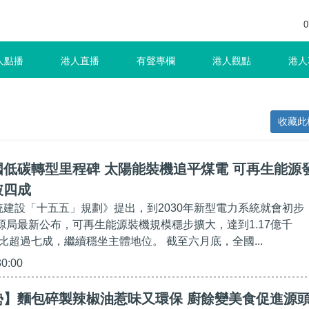
0
人點播
港人直播
有聲專欄
港人觀點
港人
收藏此
低碳轉型里程碑 太陽能裝機追平煤電 可再生能源
破四成
系統建設「十五五」規劃》提出，到2030年新型電力系統就會初步
能源局最新公布，可再生能源裝機規模穩步擴大，達到1.17億千
比超過七成，繼續穩坐主體地位。 截至六月底，全國...
30:00
勢】麵包碎製辣椒油惹味又環保 廚餘變美食促進源