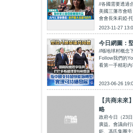
//各國需要透
美國三藩市會晤
會會長朱莉婭‧
2023-11-27 13:
今日網圖：
//喺地球村概念
Follow我們的Yo
看第一手精彩內容：ht
2023-06-26 19:
【共商未來
略
政府今日（23
廣益。會議由行
鉅、馮氏集團主