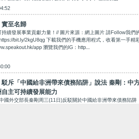
04:52
】實至名歸
可持續發展事業貢獻力量！// 圖片來源：網上圖片 請Follow我們
https://bit.ly/2kgU8qg 下載我們的手機應用程式，收看第一手精
w.speakout.hk/app 瀏覽我們的IG：http...
30:00
】駁斥「中國給非洲帶來債務陷阱」說法 秦剛：中
洲自主可持續發展能力
中國外交部長秦剛周三(11日)反駁關於中國給非洲帶來債務陷阱
華社，到訪埃塞俄比亞的外長秦剛，周三與非盟委員會主席法基
Faki）共同會見記者時，強調非洲債務問題的本質是發展問...
42:19