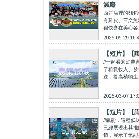
減廢
西餅店裡的麵包
有雞皮、三文魚
很快會在美心各
2025-05-29 16:
【短片】【
//一起看遍漁
了租賃收入、發
送，提高植物生
2025-03-07 17:
【短片】【
//氫能，這種
已經展現出其推
鎮，展示了氫能