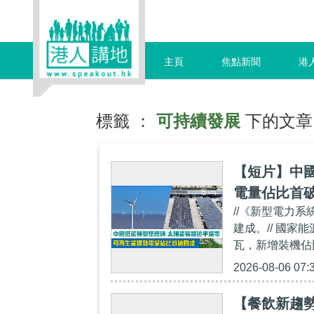
主頁
焦點新聞
港
標籤 ：
可持續發展
下的文章
【短片】中國
電量佔比首
//《新型電力
建成。// 國家
瓦，新增裝機佔
2026-08-06 07:
【餐飲新趨