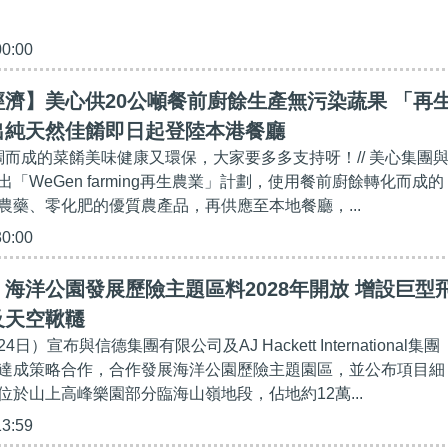
00:00
濟】美心供20公噸餐前廚餘生產無污染蔬果 「再
出純天然佳餚即日起登陸本港餐廳
烹調而成的菜餚美味健康又環保，大家要多多支持呀！// 美心集團
「WeGen farming再生農業」計劃，使用餐前廚餘轉化而成的
農藥、零化肥的優質農產品，再供應至本地餐廳，...
30:00
海洋公園發展歷險主題區料2028年開放 增設巨型
及天空鞦韆
）宣布與信德集團有限公司及AJ Hackett International集團
達成策略合作，合作發展海洋公園歷險主題園區，並公布項目細
位於山上高峰樂園部分臨海山嶺地段，佔地約12萬...
13:59