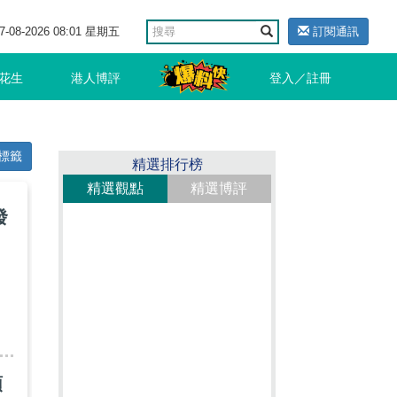
7-08-2026 08:01 星期五
訂閱通訊
花生
港人博評
登入／註冊
標籤
精選排行榜
精選觀點
精選博評
發
頭