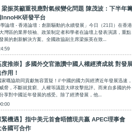
】梁振英籲重視應對氣候變化問題 陳茂波：下半年
InnoHK研發平台
科學論壇 - 香港論壇：創新驅動的永續發展」今日（21日）在香港
大灣區的業界領袖、政策制定者和學者在論壇上發表演講，重點
發展的創新解決方案。全國政協副主席梁振英在致...
24:59
高度推崇】多國外交官激讚中國人權經濟成就 對發
進作用！
中國家嘅協助同貢獻無容置疑！// 中國的國力與經濟近年發展迅速
威脅，不斷就貧窮、人權等議題大肆攻擊批評。而來自多國的外
分享對中國近年發展的感受。除了經濟發展，他...
00:00
緊機遇】指中美元首會晤體現共贏 APEC理事會
大各國可合作