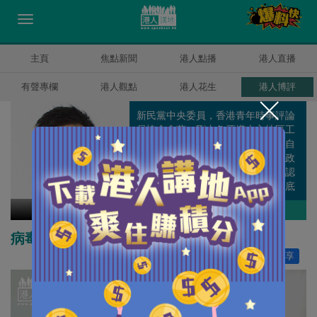
主頁
焦點新聞
港人點播
港人直播
有聲專欄
港人觀點
港人花生
港人博評
新民黨中央委員，香港青年時事評論
員協會會董。剛由象牙塔走入地區工
作，遊走於理論與現實之間，不知自
己算是離地還是在地，但肯定任何政
策脫離社區都只會變成笑話，如果認
真就輸了，那就用輸家的身份走到底
吧。
甘文鋒
作者其他博評
病毒稱謂應追求準確
讚好
202
分享