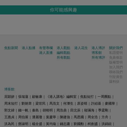
你可能感興趣
焦點新聞
港人點播
有聲專欄
港人觀點
港人花生
港人博評
關於我們
港人直播
編輯觀點
博客館
私隱聲明
所有觀點
所有博評
免責條款
版權聲明
加入我們
聯絡我們
刊登廣告
爆料快
博客館
屈穎妍
|
張瑞蓮
|
顧敏康
|
《港人講地》編輯室
|
焦點短打
|
一周圈點
|
周末短打
|
劉炳章
|
梁世民
|
馬浩文
|
何濼生
|
原姿晴
|
許紹基
|
麥國華
|
郭文緯
|
錢一帆
|
秦島
|
胡曉明
|
周浩鼎
|
田北辰
|
鄔滿海
|
季霆剛
|
王惠貞
|
周伯展
|
潘麗瓊
|
葉慶寧
|
陳建強
|
馬恩國
|
周全浩
|
方舟
|
洪為民
|
鄧淑明
|
楊全盛
|
黃均瑜
|
錢志庸
|
劉國勳
|
柯創盛
|
洪錦鉉
|