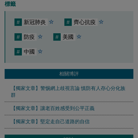
標籤
#
新冠肺炎
#
齊心抗疫
#
防疫
#
美國
#
中國
相關博評
【獨家文章】警惕網上歧視言論 慎防有人存心分化族
群
【獨家文章】讓老百姓感受到公平正義
【獨家文章】堅定走自己道路的自信