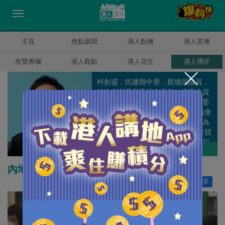
主頁
焦點新聞
港人點播
港人直播
有聲專欄
港人觀點
港人花生
港人博評
柯創盛，民建聯中委，觀塘區議員，
行政長官選舉委員會委員，房委會資
助房屋小組委員會及商業樓宇小組委
員會委員。1999年第一次參選區議會
選舉，在街坊支持下順利當選，成為
當年最年輕的區議員之一。2003年競
逐連任，再次壓倒性當選，成為該屆
柯創盛
作者其他博評
區議會建制派全港票王。在16年社區
工作的基礎上，我近年更積極筆耕，
內地疫情已受控須防境外輸入
定期發表評論文章，希望透過小方格
讚好
360
分享
與廣大市民加強溝通，共創繁盛香
港。