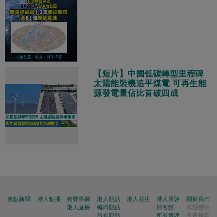
【短片】中國低碳轉型里程碑
太陽能裝機追平煤電 可再生能
源發電量佔比首破四成
焦點新聞
港人點播
有聲專欄
港人觀點
港人花生
港人博評
關於我們
港人直播
編輯觀點
博客館
私隱聲明
所有觀點
所有博評
免責條款