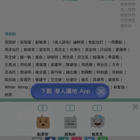
版權聲明
加入我們
聯絡我們
刊登廣告
爆料快
博客館
屈穎妍
|
張瑞蓮
|
顧敏康
|
《港人講地》編輯室
|
焦點短打
|
一周圈點
|
周末短打
|
劉炳章
|
梁世民
|
馬浩文
|
何濼生
|
原姿晴
|
許紹基
|
麥國華
|
郭文緯
|
錢一帆
|
秦島
|
胡曉明
|
周浩鼎
|
田北辰
|
鄔滿海
|
季霆剛
|
王惠貞
|
周伯展
|
潘麗瓊
|
葉慶寧
|
陳建強
|
馬恩國
|
周全浩
|
方舟
|
洪為民
|
鄧淑明
|
楊全盛
|
黃均瑜
|
錢志庸
|
劉國勳
|
柯創盛
|
洪錦鉉
|
陸頌雄
|
黃麗芳
|
嚴建平
|
甘文鋒
|
杜礎圻
|
健良
|
聶廣男
|
盧展常
|
Winter Wong
|
K2
|
梁文新
|
羅崑
|
姚銘
|
陳志豪
|
精選文章
|
林奮強
|
囍雨
© 港人講地
0
1
1
電郵: speakout@speakout.hk
傳真: 85228041301
All rights reserved.
點算呀
超無奈
無意見
版權所有 不得轉載