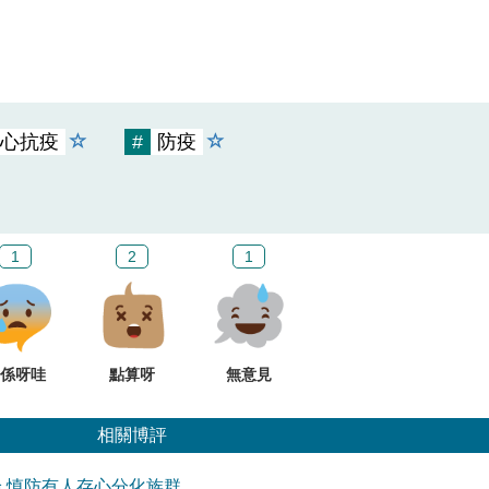
心抗疫
#
防疫
1
2
1
係呀哇
點算呀
無意見
相關博評
 慎防有人存心分化族群