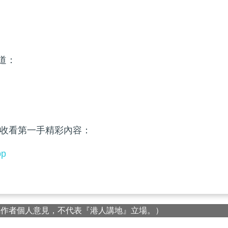
頻道：
收看第一手精彩內容：
pp
屬作者個人意見，不代表『港人講地』立場。）