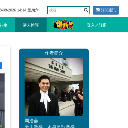
8-08-2026 14:14 星期六
訂閱通訊
花生
港人博評
登入／註冊
作者簡介
周浩鼎
天主教徒，本身是執業律