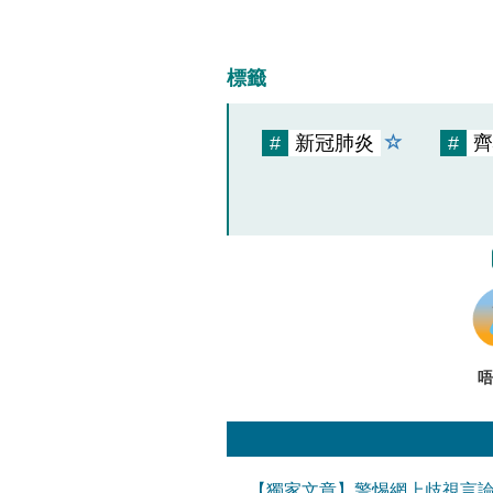
標籤
#
新冠肺炎
#
齊
唔
【獨家文章】警惕網上歧視言論