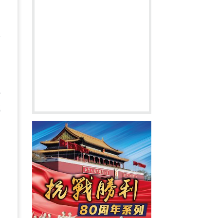
對
美
觀
成
已