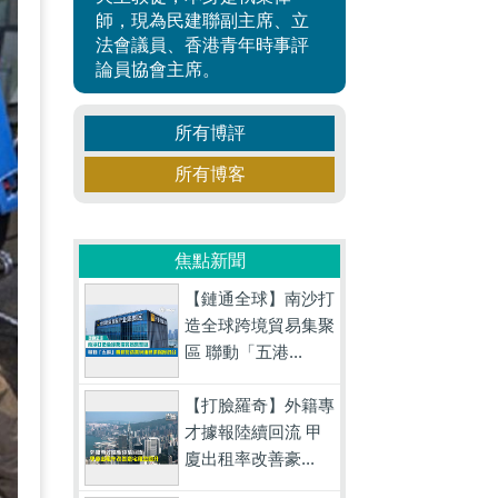
師，現為民建聯副主席、立
法會議員、香港青年時事評
論員協會主席。
所有博評
所有博客
焦點新聞
【鏈通全球】南沙打
造全球跨境貿易集聚
區 聯動「五港...
【打臉羅奇】外籍專
才據報陸續回流 甲
廈出租率改善豪...