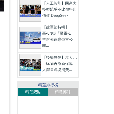
【人工智能】國產大
模型競爭不比價格比
價值 DeepSeek...
情
【建軍節特輯】
確
轟-6N掛「驚雷-1」
空射彈道導彈首公
應
開...
。
【後顧無憂】港人北
上購物再添新保障
大灣區跨境消費...
精選排行榜
精選觀點
精選博評
從
歷