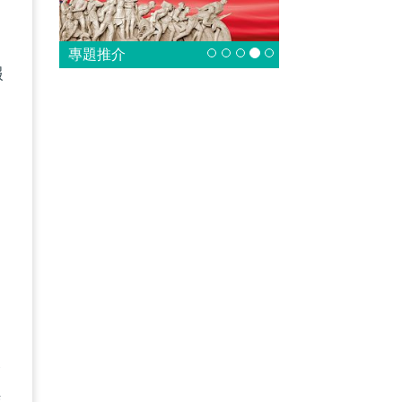
中
專題推介
報
不
中
今
離