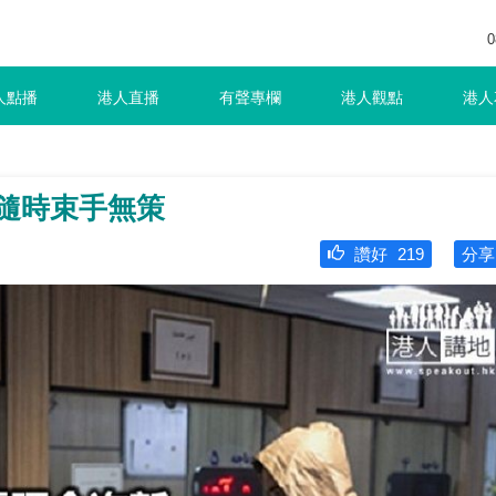
0
人點播
港人直播
有聲專欄
港人觀點
港人
家隨時束手無策
讚好
219
分享