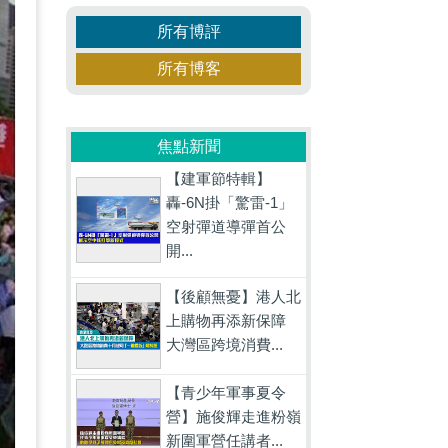
所有博評
所有博客
焦點新聞
【建軍節特輯】
轟-6N掛「驚雷-1」
空射彈道導彈首公
開...
【後顧無憂】港人北
上購物再添新保障
大灣區跨境消費...
【青少年軍事夏令
營】施俊輝走進粉嶺
新圍軍營任講者...