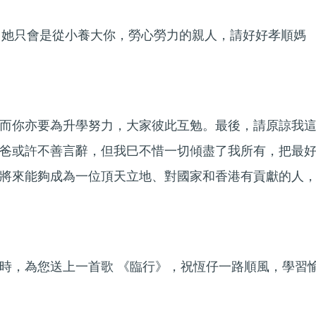
有，她只會是從小養大你，勞心勞力的親人，請好好孝順媽
而你亦要為升學努力，大家彼此互勉。最後，請原諒我
爸或許不善言辭，但我巳不惜一切傾盡了我所有，把最
將來能夠成為一位頂天立地、對國家和香港有貢獻的人
時，為您送上一首歌 《臨行》，祝恆仔一路順風，學習