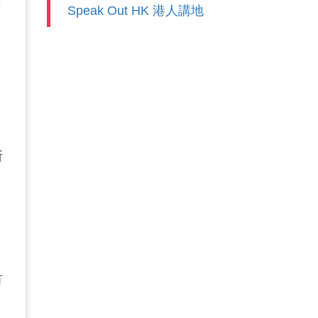
恆
Speak Out HK 港人講地
所
有