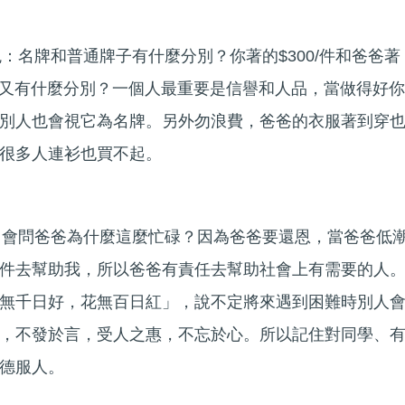
鬼：名牌和普通牌子有什麼分別？你著的$300/件和爸爸著
上身又有什麼分別？一個人最重要是信譽和人品，當做得好你
別人也會視它為名牌。另外勿浪費，爸爸的衣服著到穿
很多人連衫也買不起。
經常會問爸爸為什麼這麼忙碌？因為爸爸要還恩，當爸爸低
件去幫助我，所以爸爸有責任去幫助社會上有需要的人
無千日好，花無百日紅」，說不定將來遇到困難時別人
，不發於言，受人之惠，不忘於心。所以記住對同學、
德服人。