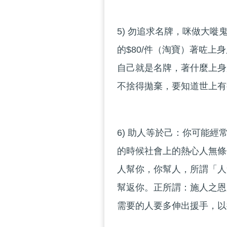
5) 勿追求名牌，咪做大嘥
的$80/件（淘寶）著咗
自己就是名牌，著什麼上身
不捨得拋棄，要知道世上有
6) 助人等於己：你可能
的時候社會上的熱心人無條
人幫你，你幫人，所謂「人
幫返你。正所謂：施人之恩
需要的人要多伸出援手，以