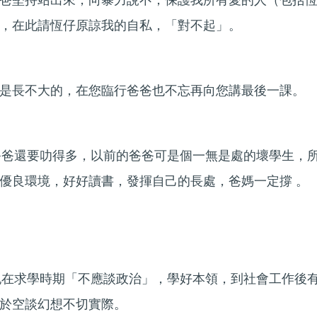
爸堅持站出來，向暴力說不，保護我所有愛的人（包括
，在此請恆仔原諒我的自私，「對不起」。
是長不大的，在您臨行爸爸也不忘再向您講最後一課。
爸爸還要叻得多，以前的爸爸可是個一無是處的壞學生，
優良環境，好好讀書，發揮自己的長處，爸媽一定撐 。
記在求學時期「不應談政治」，學好本領，到社會工作後
於空談幻想不切實際。