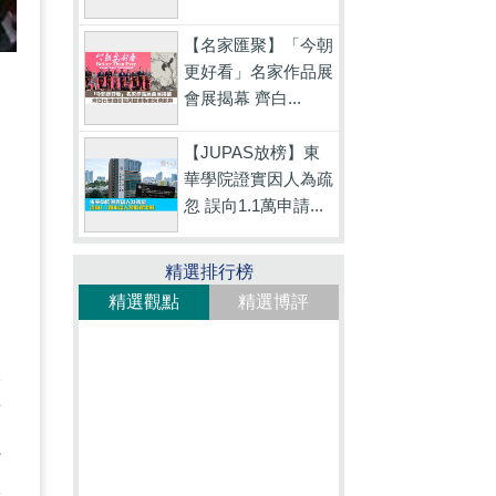
【名家匯聚】「今朝
更好看」名家作品展
會展揭幕 齊白...
【JUPAS放榜】東
華學院證實因人為疏
，
忽 誤向1.1萬申請...
精選排行榜
精選觀點
精選博評
天
很
有
必
係