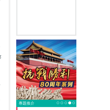
創
波
市
察
香
也
如
前
專題推介