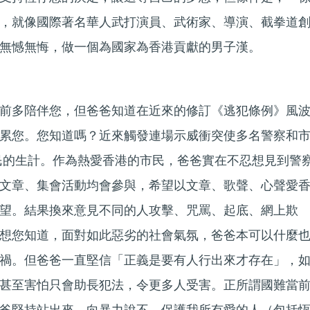
，就像國際著名華人武打演員、武術家、導演、截拳道
無憾無悔，做一個為國家為香港貢獻的男子漢。
前多陪伴您，但爸爸知道在近來的修訂《逃犯條例》風
累您。您知道嗎？近來觸發連場示威衝突使多名警察和
民的生計。作為熱愛香港的市民，爸爸實在不忍想見到警
文章、集會活動均會參與，希望以文章、歌聲、心聲愛
望。結果換來意見不同的人攻擊、咒罵、起底、網上欺
想您知道，面對如此惡劣的社會氣氛，爸爸本可以什麼
禍。但爸爸一直堅信「正義是要有人行出來才存在」，
甚至害怕只會助長犯法，令更多人受害。正所謂國難當